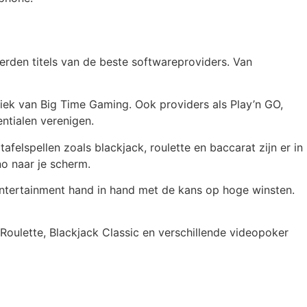
erden titels van de beste softwareproviders. Van
niek van Big Time Gaming. Ook providers als Play’n GO,
ntialen verenigen.
afelspellen zoals blackjack, roulette en baccarat zijn er in
no naar je scherm.
ntertainment hand in hand met de kans op hoge winsten.
Roulette, Blackjack Classic en verschillende videopoker