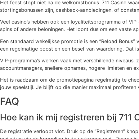
Het feest stopt niet na de welkomstbonus. 711 Casino waa
stortingsbonussen zijn, cashback-aanbiedingen, of constant 
Veel casino’s hebben ook een loyaliteitsprogramma of VIP-
spins of andere beloningen. Het loont dus om een vaste spe
Een standaard wekelijkse promotie is een ”Reload Bonus”
een regelmatige boost en een besef van waardering. Dat is
VIP-programma’s werken vaak met verschillende niveaus, zoa
accountmanagers, snellere opnames, hogere limieten en exc
Het is raadzaam om de promotiepagina regelmatig te checken
jouw speelstijl. Je blijft op die manier maximaal profiteren
FAQ
Hoe kan ik mij registreren bij 711
De registratie verloopt vlot. Druk op de ”Registreren” kno
mailadres via de koppeling in de verkregen mail. Daarna is 