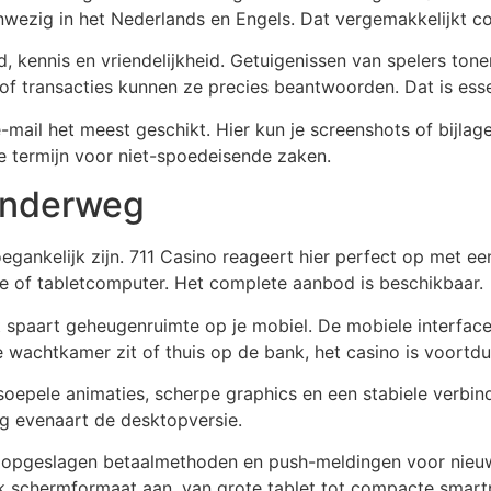
nwezig in het Nederlands en Engels. Dat vergemakkelijkt c
, kennis en vriendelijkheid. Getuigenissen van spelers ton
 transacties kunnen ze precies beantwoorden. Dat is esse
-mail het meest geschikt. Hier kun je screenshots of bijla
ke termijn voor niet-spoedeisende zaken.
Onderweg
egankelijk zijn. 711 Casino reageert hier perfect op met e
ne of tabletcomputer. Het complete aanbod is beschikbaar.
paart geheugenruimte op je mobiel. De mobiele interface is 
 wachtkamer zit of thuis op de bank, het casino is voortdu
oepele animaties, scherpe graphics en een stabiele verbindin
g evenaart de desktopversie.
 via opgeslagen betaalmethoden en push-meldingen voor nie
elk schermformaat aan, van grote tablet tot compacte smar