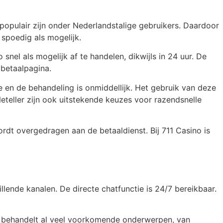
populair zijn onder Nederlandstalige gebruikers. Daardoor
spoedig als mogelijk.
snel als mogelijk af te handelen, dikwijls in 24 uur. De
 betaalpagina.
e en de behandeling is onmiddellijk. Het gebruik van deze
eteller zijn ook uitstekende keuzes voor razendsnelle
rdt overgedragen aan de betaaldienst. Bij 711 Casino is
illende kanalen. De directe chatfunctie is 24/7 bereikbaar.
ie behandelt al veel voorkomende onderwerpen, van