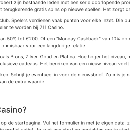
rdeert zijn bestaande leden met een serie doorlopende pro
terugkerende gratis spins op nieuwe spellen. Het zorgt dat 
club. Spelers verdienen vaak punten voor elke inzet. Die 
ler te worden bij 711 Casino.
 van 50% tot €200. Of een ”Monday Cashback” van 10% op d
 onmisbaar voor een langdurige relatie.
ls Brons, Zilver, Goud en Platina. Hoe hoger het niveau, h
lusieve cadeaus. Het bereiken van een nieuw niveau voelt a
. Schrijf je eventueel in voor de nieuwsbrief. Zo mis je no
 van de extra waarde.
 Casino?
p op de startpagina. Vul het formulier in met je eigen data
je profiel actief. Je kunt een storting verrichten om te sta