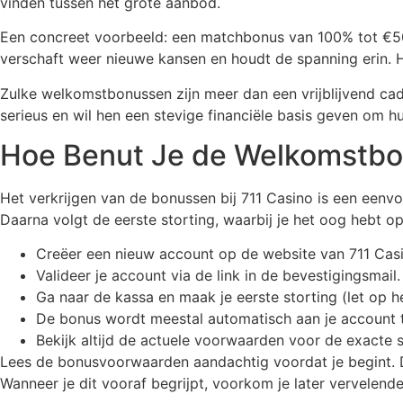
vinden tussen het grote aanbod.
Een concreet voorbeeld: een matchbonus van 100% tot €500,
verschaft weer nieuwe kansen en houdt de spanning erin. H
Zulke welkomstbonussen zijn meer dan een vrijblijvend cade
serieus en wil hen een stevige financiële basis geven om h
Hoe Benut Je de Welkomstb
Het verkrijgen van de bonussen bij 711 Casino is een eenvo
Daarna volgt de eerste storting, waarbij je het oog hebt 
Creëer een nieuw account op de website van 711 Casi
Valideer je account via de link in de bevestigingsmail.
Ga naar de kassa en maak je eerste storting (let op 
De bonus wordt meestal automatisch aan je account
Bekijk altijd de actuele voorwaarden voor de exacte
Lees de bonusvoorwaarden aandachtig voordat je begint. 
Wanneer je dit vooraf begrijpt, voorkom je later vervelend