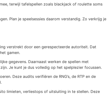
ee, terwijl tafelspellen zoals blackjack of roulette soms
n. Plan je speelsessies daarom verstandig. Zo verkrijg je
ning verstrekt door een gerespecteerde autoriteit. Dat
s het gamen.
lijke gegevens. Daarnaast werken de spellen met
ijn. Je kunt je dus volledig op het spelplezier focussen.
oeren. Deze audits verifiëren de RNG’s, de RTP en de
.
 limieten, verliestops of uitsluiting in te stellen. Deze