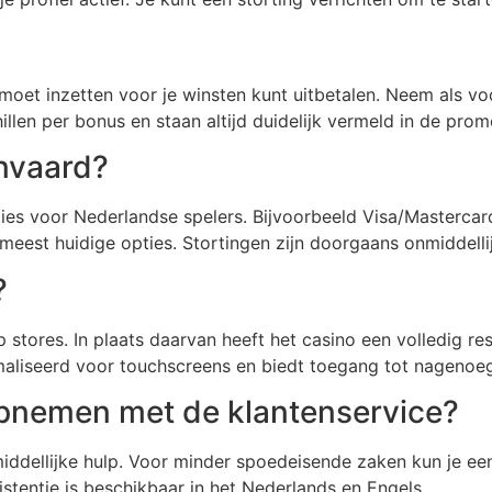
oet inzetten voor je winsten kunt uitbetalen. Neem als vo
hillen per bonus en staan altijd duidelijk vermeld in de pr
nvaard?
es voor Nederlandse spelers. Bijvoorbeeld Visa/Mastercard, 
meest huidige opties. Stortingen zijn doorgaans onmiddell
?
stores. In plaats daarvan heeft het casino een volledig re
aliseerd voor touchscreens en biedt toegang tot nagenoeg a
opnemen met de klantenservice?
middellijke hulp. Voor minder spoedeisende zaken kun je ee
tentie is beschikbaar in het Nederlands en Engels.