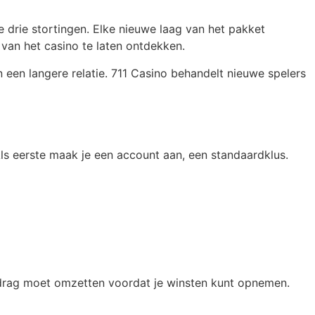
drie stortingen. Elke nieuwe laag van het pakket
 van het casino te laten ontdekken.
n een langere relatie. 711 Casino behandelt nieuwe spelers
Als eerste maak je een account aan, een standaardklus.
drag moet omzetten voordat je winsten kunt opnemen.