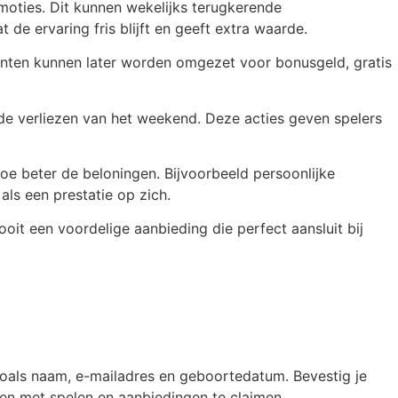
moties. Dit kunnen wekelijks terugkerende
de ervaring fris blijft en geeft extra waarde.
punten kunnen later worden omgezet voor bonusgeld, gratis
e verliezen van het weekend. Deze acties geven spelers
oe beter de beloningen. Bijvoorbeeld persoonlijke
ls een prestatie op zich.
oit een voordelige aanbieding die perfect aansluit bij
, zoals naam, e-mailadres en geboortedatum. Bevestig je
rten met spelen en aanbiedingen te claimen.