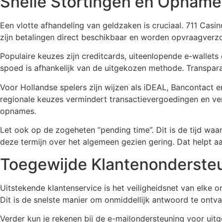
Snelle Stortingen en Opname
Een vlotte afhandeling van geldzaken is cruciaal. 711 Cas
zijn betalingen direct beschikbaar en worden opvraagverzo
Populaire keuzes zijn creditcards, uiteenlopende e-wallets e
spoed is afhankelijk van de uitgekozen methode. Transparan
Voor Hollandse spelers zijn wijzen als iDEAL, Bancontact e
regionale keuzes vermindert transactievergoedingen en verg
opnames.
Let ook op de zogeheten ”pending time”. Dit is de tijd waa
deze termijn over het algemeen gezien gering. Dat helpt aan
Toegewijde Klantenondersteu
Uitstekende klantenservice is het veiligheidsnet van elke o
Dit is de snelste manier om onmiddellijk antwoord te ont
Verder kun je rekenen bij de e-mailondersteuning voor uit