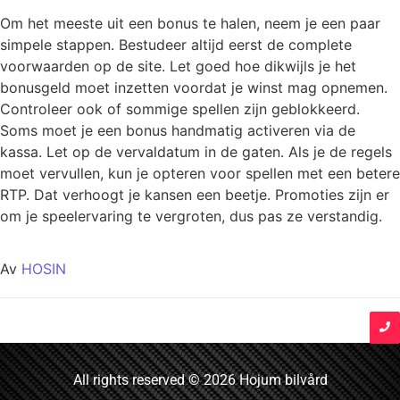
Om het meeste uit een bonus te halen, neem je een paar
simpele stappen. Bestudeer altijd eerst de complete
voorwaarden op de site. Let goed hoe dikwijls je het
bonusgeld moet inzetten voordat je winst mag opnemen.
Controleer ook of sommige spellen zijn geblokkeerd.
Soms moet je een bonus handmatig activeren via de
kassa. Let op de vervaldatum in de gaten. Als je de regels
moet vervullen, kun je opteren voor spellen met een betere
RTP. Dat verhoogt je kansen een beetje. Promoties zijn er
om je speelervaring te vergroten, dus pas ze verstandig.
Av
HOSIN
All rights reserved © 2026 Hojum bilvård