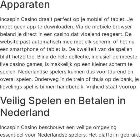
Apparaten
Incaspin Casino draait perfect op je mobiel of tablet. Je
moet geen app te downloaden. Via de mobiele browser
beland je direct in een casino dat vloeiend reageert. De
website past automatisch mee met elk scherm, of het nu
een smartphone of tablet is. De kwaliteit van de spellen
blijft hetzelfde. Bijna de hele collectie, inclusief de meeste
live casino games, is makkelijk op een kleiner scherm te
spelen. Nederlandse spelers kunnen dus voortdurend en
overal spelen. Onderweg in de trein of thuis op de bank, je
lievelings spel is binnen handbereik. Vrijheid staat voorop.
Veilig Spelen en Betalen in
Nederland
Incaspin Casino beschouwt een veilige omgeving
essentieel voor Nederlandse spelers. Het platform gebruikt