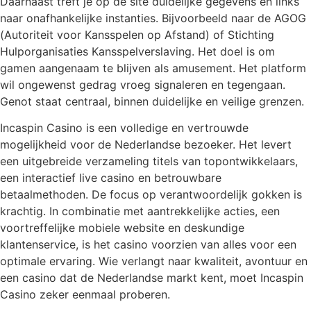
Daarnaast treft je op de site duidelijke gegevens en links
naar onafhankelijke instanties. Bijvoorbeeld naar de AGOG
(Autoriteit voor Kansspelen op Afstand) of Stichting
Hulporganisaties Kansspelverslaving. Het doel is om
gamen aangenaam te blijven als amusement. Het platform
wil ongewenst gedrag vroeg signaleren en tegengaan.
Genot staat centraal, binnen duidelijke en veilige grenzen.
Incaspin Casino is een volledige en vertrouwde
mogelijkheid voor de Nederlandse bezoeker. Het levert
een uitgebreide verzameling titels van topontwikkelaars,
een interactief live casino en betrouwbare
betaalmethoden. De focus op verantwoordelijk gokken is
krachtig. In combinatie met aantrekkelijke acties, een
voortreffelijke mobiele website en deskundige
klantenservice, is het casino voorzien van alles voor een
optimale ervaring. Wie verlangt naar kwaliteit, avontuur en
een casino dat de Nederlandse markt kent, moet Incaspin
Casino zeker eenmaal proberen.