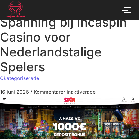
Authentieke Casino-
Spanning bij Incaspin
Casino voor
Nederlandstalige
Spelers
Okategoriserade
16 juni 2026
/
Kommentarer inaktiverade