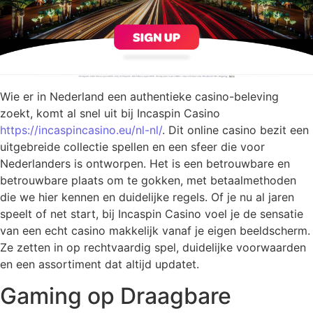
Wie er in Nederland een authentieke casino-beleving
zoekt, komt al snel uit bij Incaspin Casino
https://incaspincasino.eu/nl-nl/
. Dit online casino bezit een
uitgebreide collectie spellen en een sfeer die voor
Nederlanders is ontworpen. Het is een betrouwbare en
betrouwbare plaats om te gokken, met betaalmethoden
die we hier kennen en duidelijke regels. Of je nu al jaren
speelt of net start, bij Incaspin Casino voel je de sensatie
van een echt casino makkelijk vanaf je eigen beeldscherm.
Ze zetten in op rechtvaardig spel, duidelijke voorwaarden
en een assortiment dat altijd updatet.
Gaming op Draagbare