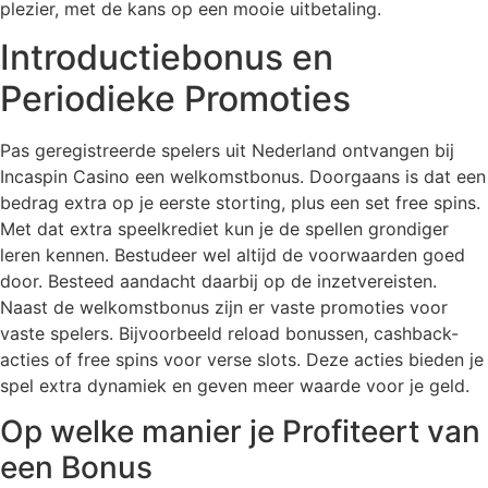
plezier, met de kans op een mooie uitbetaling.
Introductiebonus en
Periodieke Promoties
Pas geregistreerde spelers uit Nederland ontvangen bij
Incaspin Casino een welkomstbonus. Doorgaans is dat een
bedrag extra op je eerste storting, plus een set free spins.
Met dat extra speelkrediet kun je de spellen grondiger
leren kennen. Bestudeer wel altijd de voorwaarden goed
door. Besteed aandacht daarbij op de inzetvereisten.
Naast de welkomstbonus zijn er vaste promoties voor
vaste spelers. Bijvoorbeeld reload bonussen, cashback-
acties of free spins voor verse slots. Deze acties bieden je
spel extra dynamiek en geven meer waarde voor je geld.
Op welke manier je Profiteert van
een Bonus