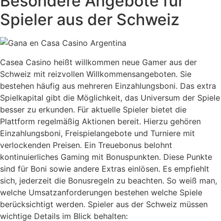
Besondere Angebote für
Spieler aus der Schweiz
Casea Casino heißt willkommen neue Gamer aus der
Schweiz mit reizvollen Willkommensangeboten. Sie
bestehen häufig aus mehreren Einzahlungsboni. Das extra
Spielkapital gibt die Möglichkeit, das Universum der Spiele
besser zu erkunden. Für aktuelle Spieler bietet die
Plattform regelmäßig Aktionen bereit. Hierzu gehören
Einzahlungsboni, Freispielangebote und Turniere mit
verlockenden Preisen. Ein Treuebonus belohnt
kontinuierliches Gaming mit Bonuspunkten. Diese Punkte
sind für Boni sowie andere Extras einlösen. Es empfiehlt
sich, jederzeit die Bonusregeln zu beachten. So weiß man,
welche Umsatzanforderungen bestehen welche Spiele
berücksichtigt werden. Spieler aus der Schweiz müssen
wichtige Details im Blick behalten: