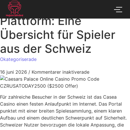
Casea Casino Offizielle
Plattform: Eine
Übersicht für Spieler
aus der Schweiz
Okategoriserade
16 juni 2026
/
Kommentarer inaktiverade
Für zahlreiche Besucher in der Schweiz ist das Casea
Casino einen festen Anlaufpunkt im Internet. Das Portal
punktet mit einer breiten Spielesammlung, einem klaren
Aufbau und einem deutlichen Schwerpunkt auf Sicherheit.
Schweizer Nutzer bevorzugen die lokale Anpassung, die