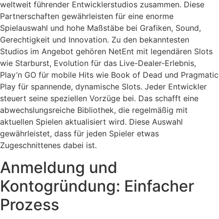
weltweit führender Entwicklerstudios zusammen. Diese
Partnerschaften gewährleisten für eine enorme
Spielauswahl und hohe Maßstäbe bei Grafiken, Sound,
Gerechtigkeit und Innovation. Zu den bekanntesten
Studios im Angebot gehören NetEnt mit legendären Slots
wie Starburst, Evolution für das Live-Dealer-Erlebnis,
Play’n GO für mobile Hits wie Book of Dead und Pragmatic
Play für spannende, dynamische Slots. Jeder Entwickler
steuert seine speziellen Vorzüge bei. Das schafft eine
abwechslungsreiche Bibliothek, die regelmäßig mit
aktuellen Spielen aktualisiert wird. Diese Auswahl
gewährleistet, dass für jeden Spieler etwas
Zugeschnittenes dabei ist.
Anmeldung und
Kontogründung: Einfacher
Prozess