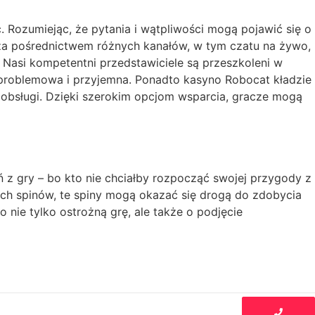
 Rozumiejąc, że pytania i wątpliwości mogą pojawić się o
i za pośrednictwem różnych kanałów, w tym czatu na żywo,
 Nasi kompetentni przedstawiciele są przeszkoleni w
zproblemowa i przyjemna. Ponadto kasyno Robocat kładzie
 obsługi. Dzięki szerokim opcjom wsparcia, gracze mogą
ń z gry – bo kto nie chciałby rozpocząć swojej przygody z
h spinów, te spiny mogą okazać się drogą do zdobycia
nie tylko ostrożną grę, ale także o podjęcie