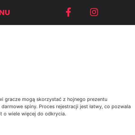
 w kasynie Robocat w
NU
owi gracze mogą skorzystać z hojnego prezentu
darmowe spiny. Proces rejestracji jest łatwy, co pozwala
 o wiele więcej do odkrycia.