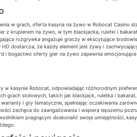
o
enia w grach, oferta kasyna na żywo w Robocat Casino st
er z krupierem na żywo, w tym blackjacka, ruletki i baka
ągająca rozgrywka angażuje graczy w ekscytujące środowi
 w HD dostarcza, że każdy element jest żywy i zachwycają
rd i bogactwo oferty gier na żywo zapewnia emocjonując
y w kasynie Robocat, odpowiadając różnorodnym preferenc
 grach stołowych, takich jak blackjack, ruletka i bakarat,
 warianty i gry tematyczne, spełniając oczekiwania zarów
ności zachęca do zaangażowania i wspiera lepszemu poznan
dnikiem pragnącym doskonalić swoje umiejętności, kasyn
ażdego.