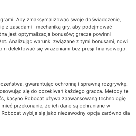
z grami. Aby zmaksymalizować swoje doświadczenie,
się z zasadami i mechaniką gry, aby podejmować
na jest optymalizacja bonusów; gracze powinni
et. Analizując warunki związane z tymi bonusami, nowi
 delektować się wrażeniami bez presji finansowego.
eczeństwa, gwarantując ochronną i sprawną rozgrywkę.
stosowując się do oczekiwań każdego gracza. Metody te
ość, kasyno Robocat używa zaawansowaną technologię
 mieć przekonanie, że ich dane są ochraniane w
o Robocat wybija się jako niezawodny opcja zarówno dla