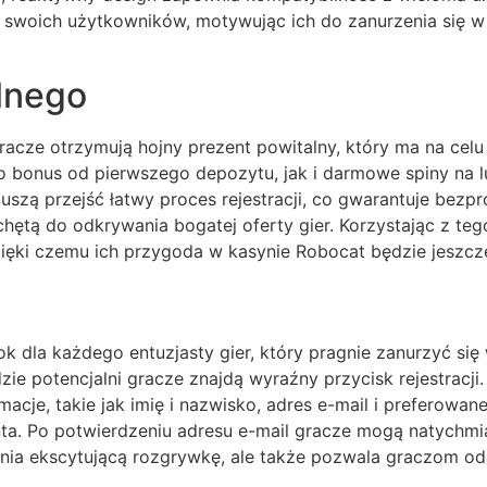
 swoich użytkowników, motywując ich do zanurzenia się w
lnego
acze otrzymują hojny prezent powitalny, który ma na celu
 bonus od pierwszego depozytu, jak i darmowe spiny na l
uszą przejść łatwy proces rejestracji, co gwarantuje bezpr
chętą do odkrywania bogatej oferty gier. Korzystając z t
zięki czemu ich przygoda w kasynie Robocat będzie jeszcz
ok dla każdego entuzjasty gier, który pragnie zanurzyć się
dzie potencjalni gracze znajdą wyraźny przycisk rejestracji
e, takie jak imię i nazwisko, adres e-mail i preferowane 
ta. Po potwierdzeniu adresu e-mail gracze mogą natychmi
ewnia ekscytującą rozgrywkę, ale także pozwala graczom od