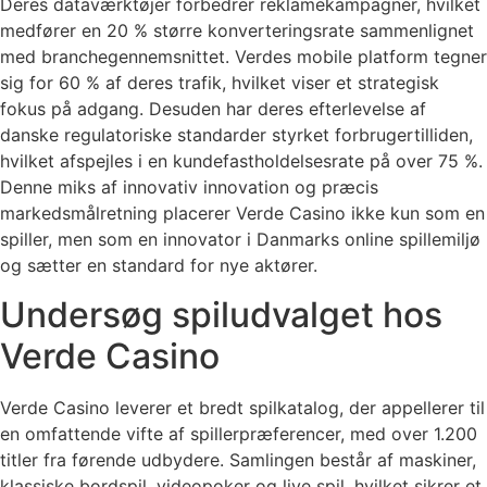
Deres dataværktøjer forbedrer reklamekampagner, hvilket
medfører en 20 % større konverteringsrate sammenlignet
med branchegennemsnittet. Verdes mobile platform tegner
sig for 60 % af deres trafik, hvilket viser et strategisk
fokus på adgang. Desuden har deres efterlevelse af
danske regulatoriske standarder styrket forbrugertilliden,
hvilket afspejles i en kundefastholdelsesrate på over 75 %.
Denne miks af innovativ innovation og præcis
markedsmålretning placerer Verde Casino ikke kun som en
spiller, men som en innovator i Danmarks online spillemiljø
og sætter en standard for nye aktører.
Undersøg spiludvalget hos
Verde Casino
Verde Casino leverer et bredt spilkatalog, der appellerer til
en omfattende vifte af spillerpræferencer, med over 1.200
titler fra førende udbydere. Samlingen består af maskiner,
klassiske bordspil, videopoker og live spil, hvilket sikrer et