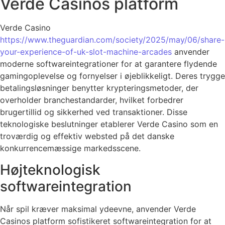
Verde Casinos platform
Verde Casino
https://www.theguardian.com/society/2025/may/06/share-
your-experience-of-uk-slot-machine-arcades
anvender
moderne softwareintegrationer for at garantere flydende
gamingoplevelse og fornyelser i øjeblikkeligt. Deres trygge
betalingsløsninger benytter krypteringsmetoder, der
overholder branchestandarder, hvilket forbedrer
brugertillid og sikkerhed ved transaktioner. Disse
teknologiske beslutninger etablerer Verde Casino som en
troværdig og effektiv websted på det danske
konkurrencemæssige markedsscene.
Højteknologisk
softwareintegration
Når spil kræver maksimal ydeevne, anvender Verde
Casinos platform sofistikeret softwareintegration for at