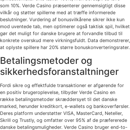
som 10%. Verde Casino præsenterer gennemsigtigt disse
vilkår og støtter spillerne med at træffe informerede
beslutninger. Vurdering af bonusvilkårene sikrer ikke kun
mod uventede tab, men optimerer også taktisk spil, hvilket
gør det muligt for danske brugere at forvandle tilbud til
konkrete overskud mere virkningsfuldt. Data demonstrerer,
at oplyste spillere har 20% større bonuskonverteringsrater.
Betalingsmetoder og
sikkerhedsforanstaltninger
Fordi sikre og effektfulde transaktioner er afgørende for
en positiv brugeroplevelse, tilbyder Verde Casino en
række betalingsmetoder skræddersyet til det danske
marked, herunder kreditkort, e-wallets og bankoverførsler.
Deres platform understøtter VISA, MasterCard, Neteller,
Skrill og Trustly, og omfatter over 95% af de præfererede
danske betalingsmuligheder. Verde Casino bruger end-to-