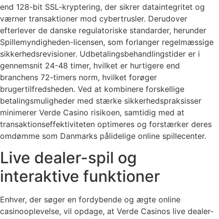
end 128-bit SSL-kryptering, der sikrer dataintegritet og
værner transaktioner mod cybertrusler. Derudover
efterlever de danske regulatoriske standarder, herunder
Spillemyndigheden-licensen, som forlanger regelmæssige
sikkerhedsrevisioner. Udbetalingsbehandlingstider er i
gennemsnit 24-48 timer, hvilket er hurtigere end
branchens 72-timers norm, hvilket forøger
brugertilfredsheden. Ved at kombinere forskellige
betalingsmuligheder med stærke sikkerhedspraksisser
minimerer Verde Casino risikoen, samtidig med at
transaktionseffektiviteten optimeres og forstærker deres
omdømme som Danmarks pålidelige online spillecenter.
Live dealer-spil og
interaktive funktioner
Enhver, der søger en fordybende og ægte online
casinooplevelse, vil opdage, at Verde Casinos live dealer-