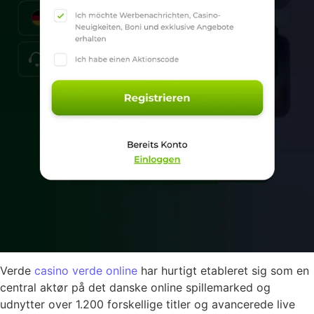
Verde
casino verde online
har hurtigt etableret sig som en
central aktør på det danske online spillemarked og
udnytter over 1.200 forskellige titler og avancerede live