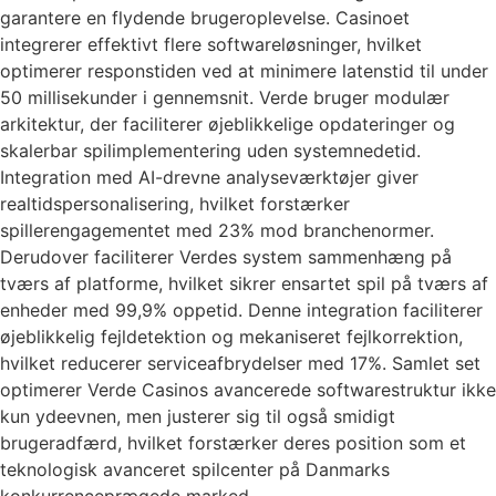
garantere en flydende brugeroplevelse. Casinoet
integrerer effektivt flere softwareløsninger, hvilket
optimerer responstiden ved at minimere latenstid til under
50 millisekunder i gennemsnit. Verde bruger modulær
arkitektur, der faciliterer øjeblikkelige opdateringer og
skalerbar spilimplementering uden systemnedetid.
Integration med AI-drevne analyseværktøjer giver
realtidspersonalisering, hvilket forstærker
spillerengagementet med 23% mod branchenormer.
Derudover faciliterer Verdes system sammenhæng på
tværs af platforme, hvilket sikrer ensartet spil på tværs af
enheder med 99,9% oppetid. Denne integration faciliterer
øjeblikkelig fejldetektion og mekaniseret fejlkorrektion,
hvilket reducerer serviceafbrydelser med 17%. Samlet set
optimerer Verde Casinos avancerede softwarestruktur ikke
kun ydeevnen, men justerer sig til også smidigt
brugeradfærd, hvilket forstærker deres position som et
teknologisk avanceret spilcenter på Danmarks
konkurrenceprægede marked.