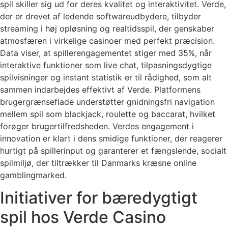
spil skiller sig ud for deres kvalitet og interaktivitet. Verde,
der er drevet af ledende softwareudbydere, tilbyder
streaming i høj opløsning og realtidsspil, der genskaber
atmosfæren i virkelige casinoer med perfekt præcision.
Data viser, at spillerengagementet stiger med 35%, når
interaktive funktioner som live chat, tilpasningsdygtige
spilvisninger og instant statistik er til rådighed, som alt
sammen indarbejdes effektivt af Verde. Platformens
brugergrænseflade understøtter gnidningsfri navigation
mellem spil som blackjack, roulette og baccarat, hvilket
forøger brugertilfredsheden. Verdes engagement i
innovation er klart i dens smidige funktioner, der reagerer
hurtigt på spillerinput og garanterer et fængslende, socialt
spilmiljø, der tiltrækker til Danmarks kræsne online
gamblingmarked.
Initiativer for bæredygtigt
spil hos Verde Casino