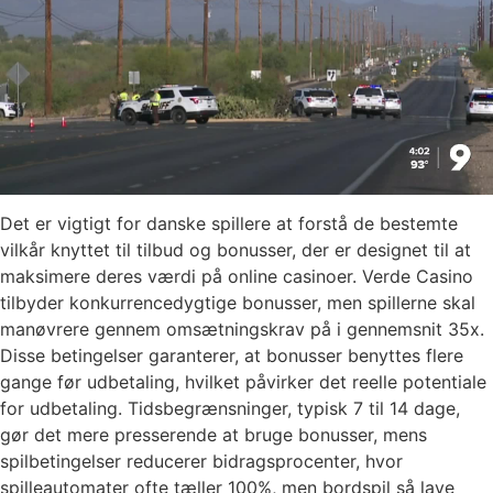
Det er vigtigt for danske spillere at forstå de bestemte
vilkår knyttet til tilbud og bonusser, der er designet til at
maksimere deres værdi på online casinoer. Verde Casino
tilbyder konkurrencedygtige bonusser, men spillerne skal
manøvrere gennem omsætningskrav på i gennemsnit 35x.
Disse betingelser garanterer, at bonusser benyttes flere
gange før udbetaling, hvilket påvirker det reelle potentiale
for udbetaling. Tidsbegrænsninger, typisk 7 til 14 dage,
gør det mere presserende at bruge bonusser, mens
spilbetingelser reducerer bidragsprocenter, hvor
spilleautomater ofte tæller 100%, men bordspil så lave