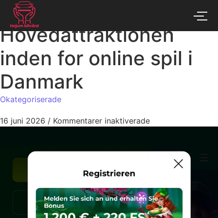
Verde Casino –
Hovedattraktionen
inden for online spil i
Danmark
Okategoriserade
16 juni 2026
/
Kommentarer inaktiverade