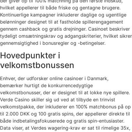
der giver op til 100% matchning på den første indskud,
hvilket appellerer til både friske og gentagne brugere.
Kontinuerlige kampagner inkluderer daglige og ugentlige
belønninger designet til at fastholde spillerengagement
gennem cashback og gratis drejninger. Casinoet beskriver
tydeligt omsætningskrav og adgangskriterier, hvilket sikrer
gennemsigtighed i bonusregler og -betingelser.
Hovedpunkter i
velkomstbonussen
Enhver, der udforsker online casinoer i Danmark,
bemærker hurtigt de konkurrencedygtige
velkomstbonusser, der er designet til at lokke nye spillere.
Verde Casino skiller sig ud ved at tilbyde en trinvist
velkomstpakke, der inkluderer en 100% matchbonus på op
til 2.000 DKK og 100 gratis spins, der appellerer direkte til
både indbetalingsfokuserede og gratis spin-entusiaster.
Data viser, at Verdes wagering-krav er sat til rimelige 35x,