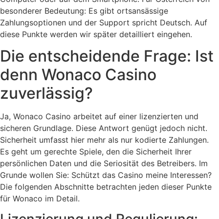
besonderer Bedeutung: Es gibt ortsansässige
Zahlungsoptionen und der Support spricht Deutsch. Auf
diese Punkte werden wir später detailliert eingehen.
Die entscheidende Frage: Ist
denn Wonaco Casino
zuverlässig?
Ja, Wonaco Casino arbeitet auf einer lizenzierten und
sicheren Grundlage. Diese Antwort genügt jedoch nicht.
Sicherheit umfasst hier mehr als nur kodierte Zahlungen.
Es geht um gerechte Spiele, den die Sicherheit Ihrer
persönlichen Daten und die Seriosität des Betreibers. Im
Grunde wollen Sie: Schützt das Casino meine Interessen?
Die folgenden Abschnitte betrachten jeden dieser Punkte
für Wonaco im Detail.