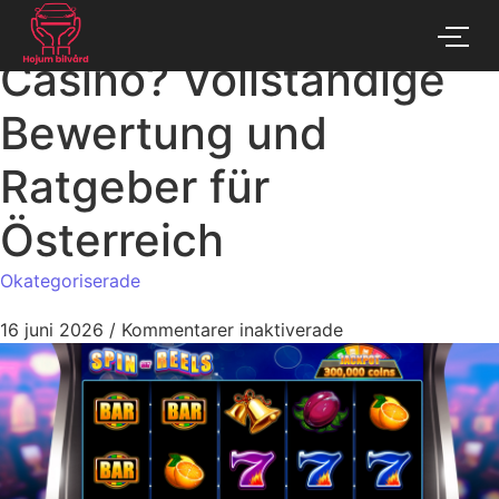
Wie sicher ist Wonaco
Casino? Vollständige
Bewertung und
Ratgeber für
Österreich
Okategoriserade
16 juni 2026
/
Kommentarer inaktiverade