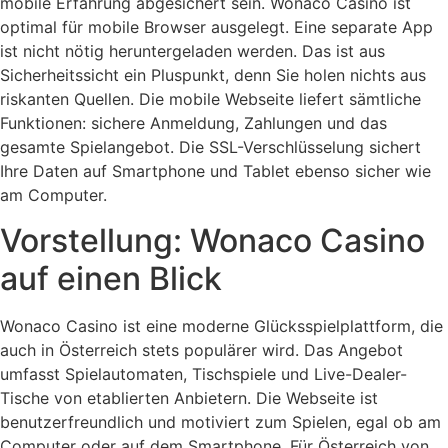
mobile Erfahrung abgesichert sein. Wonaco Casino ist
optimal für mobile Browser ausgelegt. Eine separate App
ist nicht nötig heruntergeladen werden. Das ist aus
Sicherheitssicht ein Pluspunkt, denn Sie holen nichts aus
riskanten Quellen. Die mobile Webseite liefert sämtliche
Funktionen: sichere Anmeldung, Zahlungen und das
gesamte Spielangebot. Die SSL-Verschlüsselung sichert
Ihre Daten auf Smartphone und Tablet ebenso sicher wie
am Computer.
Vorstellung: Wonaco Casino
auf einen Blick
Wonaco Casino ist eine moderne Glücksspielplattform, die
auch in Österreich stets populärer wird. Das Angebot
umfasst Spielautomaten, Tischspiele und Live-Dealer-
Tische von etablierten Anbietern. Die Webseite ist
benutzerfreundlich und motiviert zum Spielen, egal ob am
Computer oder auf dem Smartphone. Für Österreich von