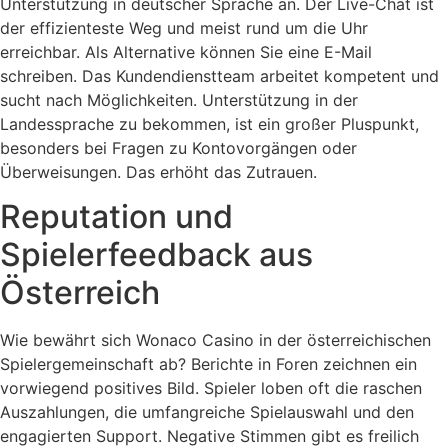
Unterstützung in deutscher Sprache an. Der Live-Chat ist
der effizienteste Weg und meist rund um die Uhr
erreichbar. Als Alternative können Sie eine E-Mail
schreiben. Das Kundendienstteam arbeitet kompetent und
sucht nach Möglichkeiten. Unterstützung in der
Landessprache zu bekommen, ist ein großer Pluspunkt,
besonders bei Fragen zu Kontovorgängen oder
Überweisungen. Das erhöht das Zutrauen.
Reputation und
Spielerfeedback aus
Österreich
Wie bewährt sich Wonaco Casino in der österreichischen
Spielergemeinschaft ab? Berichte in Foren zeichnen ein
vorwiegend positives Bild. Spieler loben oft die raschen
Auszahlungen, die umfangreiche Spielauswahl und den
engagierten Support. Negative Stimmen gibt es freilich