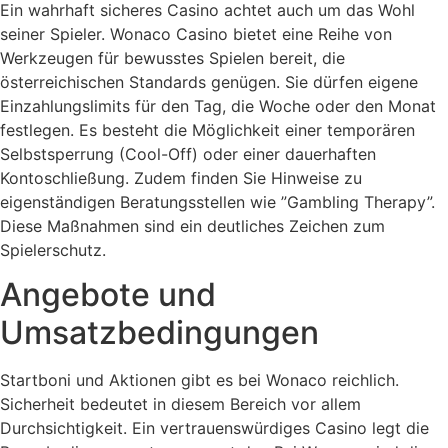
Ein wahrhaft sicheres Casino achtet auch um das Wohl
seiner Spieler. Wonaco Casino bietet eine Reihe von
Werkzeugen für bewusstes Spielen bereit, die
österreichischen Standards genügen. Sie dürfen eigene
Einzahlungslimits für den Tag, die Woche oder den Monat
festlegen. Es besteht die Möglichkeit einer temporären
Selbstsperrung (Cool-Off) oder einer dauerhaften
Kontoschließung. Zudem finden Sie Hinweise zu
eigenständigen Beratungsstellen wie ”Gambling Therapy”.
Diese Maßnahmen sind ein deutliches Zeichen zum
Spielerschutz.
Angebote und
Umsatzbedingungen
Startboni und Aktionen gibt es bei Wonaco reichlich.
Sicherheit bedeutet in diesem Bereich vor allem
Durchsichtigkeit. Ein vertrauenswürdiges Casino legt die