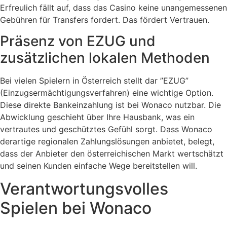
Erfreulich fällt auf, dass das Casino keine unangemessenen
Gebühren für Transfers fordert. Das fördert Vertrauen.
Präsenz von EZUG und
zusätzlichen lokalen Methoden
Bei vielen Spielern in Österreich stellt dar ”EZUG”
(Einzugsermächtigungsverfahren) eine wichtige Option.
Diese direkte Bankeinzahlung ist bei Wonaco nutzbar. Die
Abwicklung geschieht über Ihre Hausbank, was ein
vertrautes und geschütztes Gefühl sorgt. Dass Wonaco
derartige regionalen Zahlungslösungen anbietet, belegt,
dass der Anbieter den österreichischen Markt wertschätzt
und seinen Kunden einfache Wege bereitstellen will.
Verantwortungsvolles
Spielen bei Wonaco