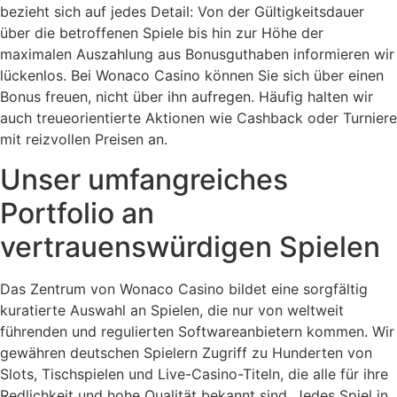
bezieht sich auf jedes Detail: Von der Gültigkeitsdauer
über die betroffenen Spiele bis hin zur Höhe der
maximalen Auszahlung aus Bonusguthaben informieren wir
lückenlos. Bei Wonaco Casino können Sie sich über einen
Bonus freuen, nicht über ihn aufregen. Häufig halten wir
auch treueorientierte Aktionen wie Cashback oder Turniere
mit reizvollen Preisen an.
Unser umfangreiches
Portfolio an
vertrauenswürdigen Spielen
Das Zentrum von Wonaco Casino bildet eine sorgfältig
kuratierte Auswahl an Spielen, die nur von weltweit
führenden und regulierten Softwareanbietern kommen. Wir
gewähren deutschen Spielern Zugriff zu Hunderten von
Slots, Tischspielen und Live-Casino-Titeln, die alle für ihre
Redlichkeit und hohe Qualität bekannt sind. Jedes Spiel in