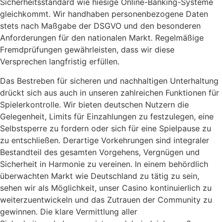
Sicherheitsstandard wie hiesige Online-Banking-Systeme
gleichkommt. Wir handhaben personenbezogene Daten
stets nach Maßgabe der DSGVO und den besonderen
Anforderungen für den nationalen Markt. Regelmäßige
Fremdprüfungen gewährleisten, dass wir diese
Versprechen langfristig erfüllen.
Das Bestreben für sicheren und nachhaltigen Unterhaltung
drückt sich aus auch in unseren zahlreichen Funktionen für
Spielerkontrolle. Wir bieten deutschen Nutzern die
Gelegenheit, Limits für Einzahlungen zu festzulegen, eine
Selbstsperre zu fordern oder sich für eine Spielpause zu
zu entschließen. Derartige Vorkehrungen sind integraler
Bestandteil des gesamten Vorgehens, Vergnügen und
Sicherheit in Harmonie zu vereinen. In einem behördlich
überwachten Markt wie Deutschland zu tätig zu sein,
sehen wir als Möglichkeit, unser Casino kontinuierlich zu
weiterzuentwickeln und das Zutrauen der Community zu
gewinnen. Die klare Vermittlung aller