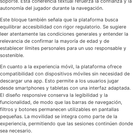
soporte. Esta coherencia textual refuerza la confianza y la
autonomía del jugador durante la navegación.
Este bloque también señala que la plataforma busca
equilibrar accesibilidad con rigor regulatorio. Se sugiere
leer atentamente las condiciones generales y entender la
relevancia de confirmar la mayoría de edad y de
establecer límites personales para un uso responsable y
sostenible.
En cuanto a la experiencia móvil, la plataforma ofrece
compatibilidad con dispositivos móviles sin necesidad de
descargar una app. Esto permite a los usuarios jugar
desde smartphones y tabletas con una interfaz adaptada.
El diseño responsive conserva la legibilidad y la
funcionalidad, de modo que las barras de navegación,
filtros y botones permanecen utilizables en pantallas
pequeñas. La movilidad se integra como parte de la
experiencia, permitiendo que las sesiones continúen donde
sea necesario.