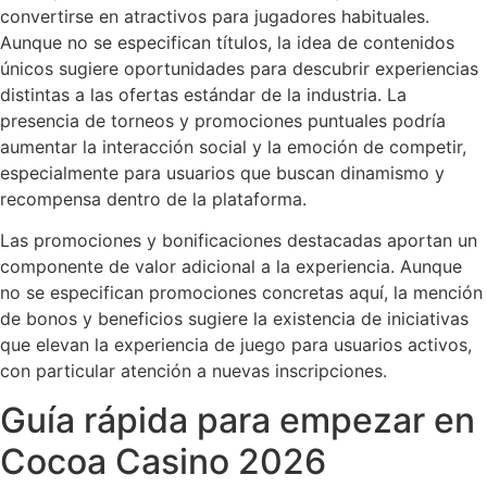
convertirse en atractivos para jugadores habituales.
Aunque no se especifican títulos, la idea de contenidos
únicos sugiere oportunidades para descubrir experiencias
distintas a las ofertas estándar de la industria. La
presencia de torneos y promociones puntuales podría
aumentar la interacción social y la emoción de competir,
especialmente para usuarios que buscan dinamismo y
recompensa dentro de la plataforma.
Las promociones y bonificaciones destacadas aportan un
componente de valor adicional a la experiencia. Aunque
no se especifican promociones concretas aquí, la mención
de bonos y beneficios sugiere la existencia de iniciativas
que elevan la experiencia de juego para usuarios activos,
con particular atención a nuevas inscripciones.
Guía rápida para empezar en
Cocoa Casino 2026