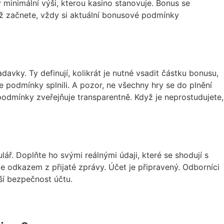
 minimální výši, kterou kasino stanovuje. Bonus se
ež začnete, vždy si aktuální bonusové podmínky
avky. Ty definují, kolikrát je nutné vsadit částku bonusu,
e podmínky splnili. A pozor, ne všechny hry se do plnění
 podmínky zveřejňuje transparentně. Když je neprostudujete,
ář. Doplňte ho svými reálnými údaji, které se shodují s
e odkazem z přijaté zprávy. Účet je připravený. Odborníci
ší bezpečnost účtu.