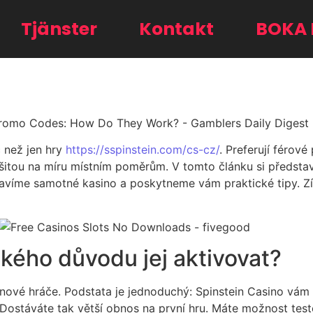
 bonus v České republic
Tjänster
Kontakt
BOKA 
c než jen hry
https://sspinstein.com/cs-cz/
. Preferují férov
 šitou na míru místním poměrům. V tomto článku si předsta
íme samotné kasino a poskytneme vám praktické tipy. Získ
akého důvodu jej aktivovat?
 nové hráče. Podstata je jednoduchý: Spinstein Casino vám
ostáváte tak větší obnos na první hru. Máte možnost testova