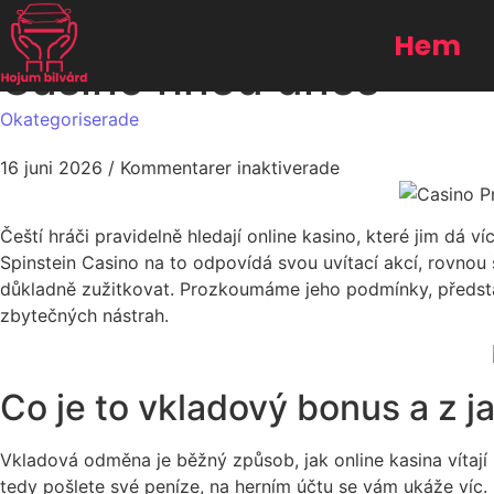
Dostaňte svůj vkladový
Hem
Casino hned dnes
Okategoriserade
16 juni 2026
/
Kommentarer inaktiverade
Čeští hráči pravidelně hledají online kasino, které jim dá ví
Spinstein Casino na to odpovídá svou uvítací akcí, rovnou
důkladně zužitkovat. Prozkoumáme jeho podmínky, představ
zbytečných nástrah.
Co je to vkladový bonus a z j
Vkladová odměna je běžný způsob, jak online kasina vítají
tedy pošlete své peníze, na herním účtu se vám ukáže víc. D