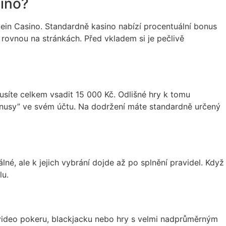
sino?
ein Casino. Standardně kasino nabízí procentuální bonus
e rovnou na stránkách. Před vkladem si je pečlivě
síte celkem vsadit 15 000 Kč. Odlišné hry k tomu
 ”Bonusy” ve svém účtu. Na dodržení máte standardně určený
é, ale k jejich vybrání dojde až po splnění pravidel. Když
lu.
 video pokeru, blackjacku nebo hry s velmi nadprůměrným