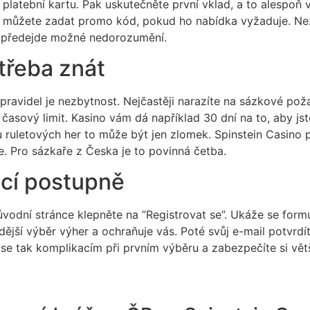
latební kartu. Pak uskutečněte první vklad, a to alespoň v
ale můžete zadat promo kód, pokud ho nabídka vyžaduje. N
 a předejde možné nedorozumění.
třeba znát
ravidel je nezbytnost. Nejčastěji narazíte na sázkové požad
časový limit. Kasino vám dá například 30 dní na to, aby jst
 u ruletových her to může být jen zlomek. Spinstein Casino
e. Pro sázkaře z Česka je to povinná četba.
ací postupně
vodní stránce klepněte na ”Registrovat se”. Ukáže se formul
ší výběr výher a ochraňuje vás. Poté svůj e-mail potvrdít
e se tak komplikacím při prvním výběru a zabezpečíte si vět