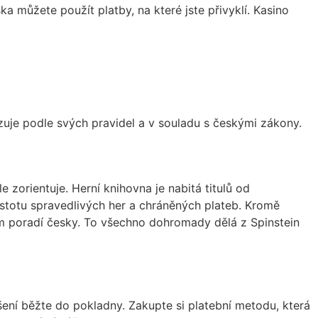
a můžete použít platby, na které jste přivyklí. Kasino
zuje podle svých pravidel a v souladu s českými zákony.
zorientuje. Herní knihovna je nabitá titulů od
jistotu spravedlivých her a chráněných plateb. Kromě
m poradí česky. To všechno dohromady dělá z Spinstein
šení běžte do pokladny. Zakupte si platební metodu, která