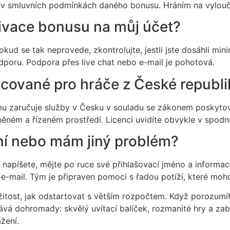
díte v smluvních podmínkách daného bonusu. Hráním na vylo
ivace bonusu na můj účet?
Pokud se tak neprovede, zkontrolujte, jestli jste dosáhli mi
oru. Podpora přes live chat nebo e-mail je pohotová.
encované pro hráče z České republ
rá mu zaručuje služby v Česku v souladu se zákonem poskyto
něném a řízeném prostředí. Licenci uvidíte obvykle v spodn
ní nebo mám jiný problém?
 napíšete, mějte po ruce své přihlašovací jméno a informa
e-mail. Tým je připraven pomoci s řadou potíží, které moho
žitost, jak odstartovat s větším rozpočtem. Když porozumít
 dává dohromady: skvělý uvítací balíček, rozmanité hry a 
žení.