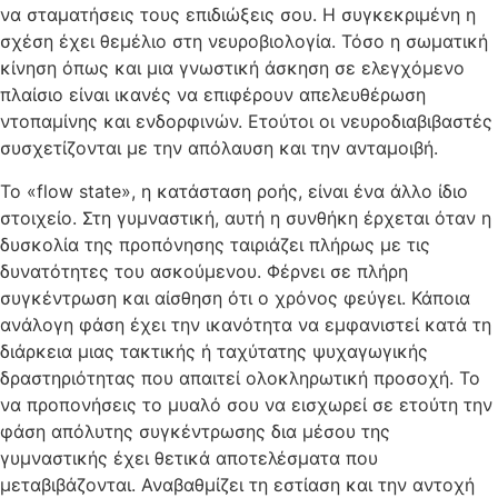
να σταματήσεις τους επιδιώξεις σου. Η συγκεκριμένη η
σχέση έχει θεμέλιο στη νευροβιολογία. Τόσο η σωματική
κίνηση όπως και μια γνωστική άσκηση σε ελεγχόμενο
πλαίσιο είναι ικανές να επιφέρουν απελευθέρωση
ντοπαμίνης και ενδορφινών. Ετούτοι οι νευροδιαβιβαστές
συσχετίζονται με την απόλαυση και την ανταμοιβή.
Το «flow state», η κατάσταση ροής, είναι ένα άλλο ίδιο
στοιχείο. Στη γυμναστική, αυτή η συνθήκη έρχεται όταν η
δυσκολία της προπόνησης ταιριάζει πλήρως με τις
δυνατότητες του ασκούμενου. Φέρνει σε πλήρη
συγκέντρωση και αίσθηση ότι ο χρόνος φεύγει. Κάποια
ανάλογη φάση έχει την ικανότητα να εμφανιστεί κατά τη
διάρκεια μιας τακτικής ή ταχύτατης ψυχαγωγικής
δραστηριότητας που απαιτεί ολοκληρωτική προσοχή. Το
να προπονήσεις το μυαλό σου να εισχωρεί σε ετούτη την
φάση απόλυτης συγκέντρωσης δια μέσου της
γυμναστικής έχει θετικά αποτελέσματα που
μεταβιβάζονται. Αναβαθμίζει τη εστίαση και την αντοχή