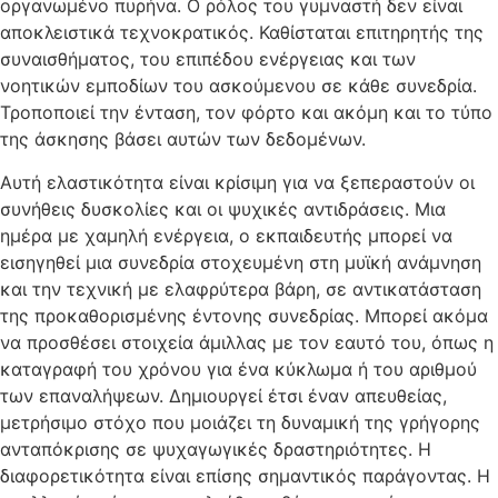
οργανωμένο πυρήνα. Ο ρόλος του γυμναστή δεν είναι
αποκλειστικά τεχνοκρατικός. Καθίσταται επιτηρητής της
συναισθήματος, του επιπέδου ενέργειας και των
νοητικών εμποδίων του ασκούμενου σε κάθε συνεδρία.
Τροποποιεί την ένταση, τον φόρτο και ακόμη και το τύπο
της άσκησης βάσει αυτών των δεδομένων.
Αυτή ελαστικότητα είναι κρίσιμη για να ξεπεραστούν οι
συνήθεις δυσκολίες και οι ψυχικές αντιδράσεις. Μια
ημέρα με χαμηλή ενέργεια, ο εκπαιδευτής μπορεί να
εισηγηθεί μια συνεδρία στοχευμένη στη μυϊκή ανάμνηση
και την τεχνική με ελαφρύτερα βάρη, σε αντικατάσταση
της προκαθορισμένης έντονης συνεδρίας. Μπορεί ακόμα
να προσθέσει στοιχεία άμιλλας με τον εαυτό του, όπως η
καταγραφή του χρόνου για ένα κύκλωμα ή του αριθμού
των επαναλήψεων. Δημιουργεί έτσι έναν απευθείας,
μετρήσιμο στόχο που μοιάζει τη δυναμική της γρήγορης
ανταπόκρισης σε ψυχαγωγικές δραστηριότητες. Η
διαφορετικότητα είναι επίσης σημαντικός παράγοντας. Η