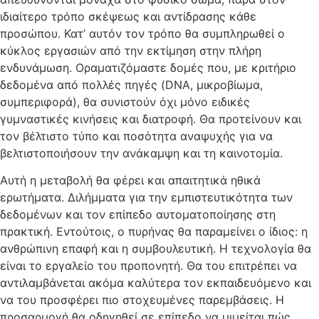
ιδιαίτερο τρόπο σκέψεως και αντίδρασης κάθε
προσώπου. Κατ’ αυτόν τον τρόπο θα συμπληρωθεί ο
κύκλος εργασιών από την εκτίμηση στην πλήρη
ενδυνάμωση. Οραματιζόμαστε δομές που, με κριτήριο
δεδομένα από πολλές πηγές (DNA, μικροβίωμα,
συμπεριφορά), θα συνιστούν όχι μόνο ειδικές
γυμναστικές κινήσεις και διατροφή. Θα προτείνουν και
τον βέλτιστο τύπο και ποσότητα αναψυχής για να
βελτιστοποιήσουν την ανάκαμψη και τη καινοτομία.
Αυτή η μεταβολή θα φέρει και απαιτητικά ηθικά
ερωτήματα. Διλήμματα για την εμπιστευτικότητα των
δεδομένων και τον επίπεδο αυτοματοποίησης στη
πρακτική. Εντούτοις, ο πυρήνας θα παραμείνει ο ίδιος: η
ανθρώπινη επαφή και η συμβουλευτική. Η τεχνολογία θα
είναι το εργαλείο του προπονητή. Θα του επιτρέπει να
αντιλαμβάνεται ακόμα καλύτερα τον εκπαιδευόμενο και
να του προσφέρει πιο στοχευμένες παρεμβάσεις. Η
προσαρμογή θα οδηγηθεί σε επίπεδο να μιμείται πώς