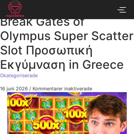
Έλεγχος Γυμναστικής
Break Gates of
Olympus Super Scatter
Slot Προσωπική
Εκγύμναση in Greece
Okategoriserade
16 juni 2026
/
Kommentarer inaktiverade