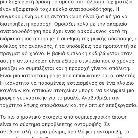
μια ξεχωριστή δράση με άμεσο αποτέλεσμα. Σχηματίζει
έναν εξαιρετικά ταχύ κύκλο ανατροφοδότησης. Η
συγκεκριμένη άμεση ανταπόκριση είναι ζωτική για να
διατηρηθεί η προσοχή. Ομοιάζει πολύ με την ακαριαία
ανατροφοδότηση που έχει ένας ασκούμενος κατά τη
διάρκεια μιας άσκησης: η αίσθηση της μυϊκής σύσπασης, ο
κύκλος της αναπνοής, ή τα υποδείξεις του προπονητή σε
πραγματικό χρόνο. Η βαθιά εμπλοκή εκδηλώνεται όταν
αυτή η ανταπόκριση είναι εξίσου στιγμιαία που ο χρόνος
μοιάζει να συμπιέζεται και η προσοχή γίνεται απόλυτη.
Είναι μια κατάσταση ροής που επιδιώκουν και οι αθλητές.
Η ικανότητα να παραμένεις εστιασμένος σε ένα πλαίσιο
κανόνων και οπτικών στοιχείων μπορεί να εκληφθεί μια
μορφή γυμναστικής για το μυαλό. Αναβαθμίζει την
ταχύτητα λήψης αποφάσεων και την οπτική επεξεργασία.
Το πιο σημαντικό στοιχείο από συμπεριφορική άποψη
είναι το σύστημα απρόβλεπτης ανταμοιβής. Σε
αντιδιαστολή με μια μόνιμη, προβλέψιμη ανταμοιβή, το