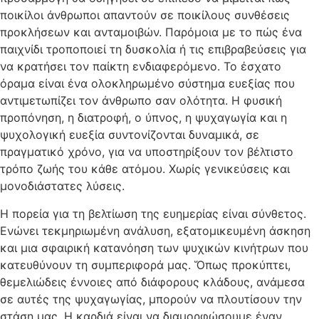
ποικίλοι άνθρωποι απαντούν σε ποικίλους συνθέσεις
προκλήσεων και ανταμοιβών. Παρόμοια με το πώς ένα
παιχνίδι τροποποιεί τη δυσκολία ή τις επιβραβεύσεις για
να κρατήσει τον παίκτη ενδιαφερόμενο. Το έσχατο
όραμα είναι ένα ολοκληρωμένο σύστημα ευεξίας που
αντιμετωπίζει τον άνθρωπο σαν ολότητα. Η φυσική
προπόνηση, η διατροφή, ο ύπνος, η ψυχαγωγία και η
ψυχολογική ευεξία συντονίζονται δυναμικά, σε
πραγματικό χρόνο, για να υποστηρίξουν τον βέλτιστο
τρόπο ζωής του κάθε ατόμου. Χωρίς γενικεύσεις και
μονοδιάστατες λύσεις.
Η πορεία για τη βελτίωση της ευημερίας είναι σύνθετος.
Ενώνει τεκμηριωμένη ανάλυση, εξατομικευμένη άσκηση
και μια σφαιρική κατανόηση των ψυχικών κινήτρων που
κατευθύνουν τη συμπεριφορά μας. Ὅπως προκύπτει,
θεμελιώδεις έννοιες από διάφορους κλάδους, ανάμεσα
σε αυτές της ψυχαγωγίας, μπορούν να πλουτίσουν την
στάση μας. Η καρδιά είναι να διαμορφώσουμε έναν