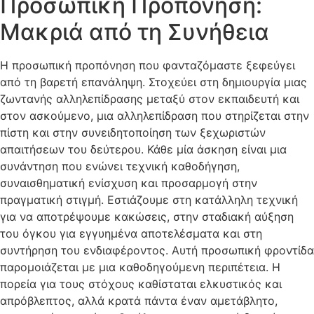
Προσωπική Προπόνηση:
Μακριά από τη Συνήθεια
Η προσωπική προπόνηση που φανταζόμαστε ξεφεύγει
από τη βαρετή επανάληψη. Στοχεύει στη δημιουργία μιας
ζωντανής αλληλεπίδρασης μεταξύ στον εκπαιδευτή και
στον ασκούμενο, μια αλληλεπίδραση που στηρίζεται στην
πίστη και στην συνειδητοποίηση των ξεχωριστών
απαιτήσεων του δεύτερου. Κάθε μία άσκηση είναι μια
συνάντηση που ενώνει τεχνική καθοδήγηση,
συναισθηματική ενίσχυση και προσαρμογή στην
πραγματική στιγμή. Εστιάζουμε στη κατάλληλη τεχνική
για να αποτρέψουμε κακώσεις, στην σταδιακή αύξηση
του όγκου για εγγυημένα αποτελέσματα και στη
συντήρηση του ενδιαφέροντος. Αυτή προσωπική φροντίδα
παρομοιάζεται με μια καθοδηγούμενη περιπέτεια. Η
πορεία για τους στόχους καθίσταται ελκυστικός και
απρόβλεπτος, αλλά κρατά πάντα έναν αμετάβλητο,