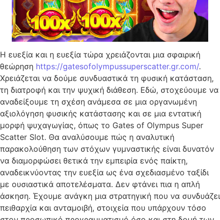
Η ευεξία και η ευεξία τώρα χρειάζονται μια σφαιρική
θεώρηση
https://gatesofolympussuperscatter.gr.com/
.
Χρειάζεται να δούμε συνδυαστικά τη φυσική κατάσταση,
τη διατροφή και την ψυχική διάθεση. Εδώ, στοχεύουμε να
αναδείξουμε τη σχέση ανάμεσα σε μια οργανωμένη
αξιολόγηση φυσικής κατάστασης και σε μια εντατική
μορφή ψυχαγωγίας, όπως το Gates of Olympus Super
Scatter Slot. Θα αναλύσουμε πώς η αναλυτική
παρακολούθηση των στόχων γυμναστικής είναι δυνατόν
να διαμορφώσει θετικά την εμπειρία ενός παίκτη,
αναδεικνύοντας την ευεξία ως ένα σχεδιασμένο ταξίδι
με ουσιαστικά αποτελέσματα. Δεν φτάνει πια η απλή
άσκηση. Έχουμε ανάγκη μια στρατηγική που να συνδυάζει
πειθαρχία και ανταμοιβή, στοιχεία που υπάρχουν τόσο
στον προσωπικό προγραμματισμό όσο και στη δομή των