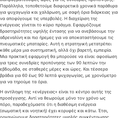
Παράλληλα, τοποθετούμε διαφορετικά χρονικά παράθυρα
για ψυχαγωγία και χαλάρωση, με σαφή όρια διάρκειας για
να αποφύγουμε τις υπερβολές. Η διαχείριση της
ενέργειας γίνεται το κύριο πράγμα. Εφαρμόζουμε
δραστηριότητες υψηλής έντασης για να ανεβάσουμε την
αδρεναλίνη και πιο ήρεμες για να αποκαταστήσουμε τις
πνευματικές μπαταρίες. Αυτή η στρατηγική μετατρέπει
κάθε μέρα μια συστηματική, αλλά όχι βαρετή, εμπειρία.
Μια πρακτική εφαρμογή θα μπορούσε να είναι: αφοσίωση
για τρεις συνεδρίες προπόνησης των 90 λεπτών την
εβδομάδα, σε σταθερές μέρες και ώρες. Και τέσσερα
βράδια για 60 έως 90 λεπτά ψυχαγωγίας, με χρονόμετρο
για να τηρούμε τα όρια.
Η αντίληψη της «ενέργειας» είναι το κέντρο αυτής της
προσέγγισης. Αντί να θεωρούμε μόνο τον χρόνο ως
πόρο, παραδεχόμαστε ότι η διαθέσιμη ενέργεια
(σωματική και νοητική) έχει κορυφές και κάτω. Έτσι,
οργανώνουμε δραστηριότητες υψηλής συγκέντρωσης,