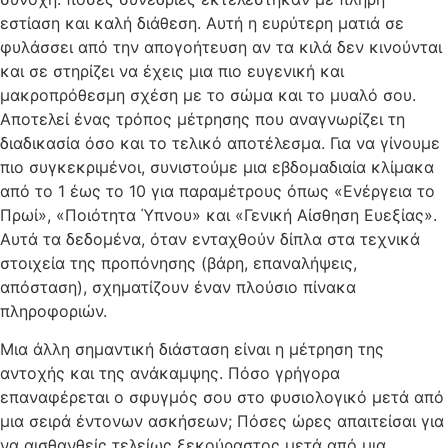
εστίαση και καλή διάθεση. Αυτή η ευρύτερη ματιά σε
φυλάσσει από την απογοήτευση αν τα κιλά δεν κινούνται
και σε στηρίζει να έχεις μια πιο ευγενική και
μακροπρόθεσμη σχέση με το σώμα και το μυαλό σου.
Αποτελεί ένας τρόπος μέτρησης που αναγνωρίζει τη
διαδικασία όσο και το τελικό αποτέλεσμα. Για να γίνουμε
πιο συγκεκριμένοι, συνιστούμε μια εβδομαδιαία κλίμακα
από το 1 έως το 10 για παραμέτρους όπως «Ενέργεια το
Πρωί», «Ποιότητα Ύπνου» και «Γενική Αίσθηση Ευεξίας».
Αυτά τα δεδομένα, όταν ενταχθούν δίπλα στα τεχνικά
στοιχεία της προπόνησης (βάρη, επαναλήψεις,
απόσταση), σχηματίζουν έναν πλούσιο πίνακα
πληροφοριών.
Μια άλλη σημαντική διάσταση είναι η μέτρηση της
αντοχής και της ανάκαμψης. Πόσο γρήγορα
επαναφέρεται ο σφυγμός σου στο φυσιολογικό μετά από
μια σειρά έντονων ασκήσεων; Πόσες ώρες απαιτείσαι για
να αισθανθείς τελείως ξεκούραστος μετά από μια