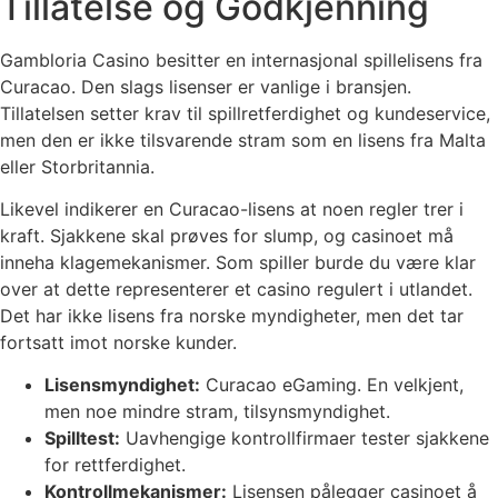
Tillatelse og Godkjenning
Gambloria Casino besitter en internasjonal spillelisens fra
Curacao. Den slags lisenser er vanlige i bransjen.
Tillatelsen setter krav til spillretferdighet og kundeservice,
men den er ikke tilsvarende stram som en lisens fra Malta
eller Storbritannia.
Likevel indikerer en Curacao-lisens at noen regler trer i
kraft. Sjakkene skal prøves for slump, og casinoet må
inneha klagemekanismer. Som spiller burde du være klar
over at dette representerer et casino regulert i utlandet.
Det har ikke lisens fra norske myndigheter, men det tar
fortsatt imot norske kunder.
Lisensmyndighet:
Curacao eGaming. En velkjent,
men noe mindre stram, tilsynsmyndighet.
Spilltest:
Uavhengige kontrollfirmaer tester sjakkene
for rettferdighet.
Kontrollmekanismer:
Lisensen pålegger casinoet å