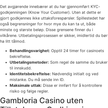
Det avgjørende innebærer at du har gjennomført KYC-
godkjenningen (Know Your Customer). Uten at dette er
gjort godkjennes ikke uttaksforespørsler. Spillestedet har
også begrensninger for hvor mye du kan ta ut, både
minste og største beløp. Disse grensene finner du i
vilkårene. Utbetalingsprosessen er sikker, imidlertid du bør
ha litt tålmod.
Behandlingsvarighet:
Opptil 24 timer for casinoets
bekreftelse.
Utbetalingsmetoder:
Som regel de samme du bruker
til innskudd.
Identitetsbekreftelse:
Nødvendig initialt og ved
mistanke. Du må sende inn ID.
Maksimale uttak:
Disse er innført for å kontrollere
risiko og følge regler.
Gambloria Casino uten