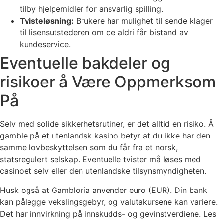
tilby hjelpemidler for ansvarlig spilling.
Tvisteløsning:
Brukere har mulighet til sende klager
til lisensutstederen om de aldri får bistand av
kundeservice.
Eventuelle bakdeler og
risikoer å Være Oppmerksom
På
Selv med solide sikkerhetsrutiner, er det alltid en risiko. Å
gamble på et utenlandsk kasino betyr at du ikke har den
samme lovbeskyttelsen som du får fra et norsk,
statsregulert selskap. Eventuelle tvister må løses med
casinoet selv eller den utenlandske tilsynsmyndigheten.
Husk også at Gambloria anvender euro (EUR). Din bank
kan pålegge vekslingsgebyr, og valutakursene kan variere.
Det har innvirkning på innskudds- og gevinstverdiene. Les