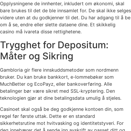
Opplysningene de innhenter, inkludert om økonomi, skal
bare brukes til det de ble innsamlet for. De skal ikke selges
videre uten at du godkjenner til det. Du har adgang til å be
om å se, endre eller slette dataene dine. Et skikkelig
casino må ivareta disse rettighetene.
Trygghet for Depositum:
Måter og Sikring
Gambloria gir flere innskuddsmetoder som nordmenn
bruker. Du kan bruke bankkort, e-lommebøker som
MuchBetter og EcoPayz, eller bankoverføring. Alle
betalinger bør være sikret med SSL-kryptering. Den
teknologien gjør at dine betalingsdata umulig å stjeles.
Casinoet skal også be deg godkjenne kontoen din, som
regel før første uttak. Dette er en standard
sikkerhetsrutine mot hvitvasking og identitetstyveri. For
deg innebærer det å sende inn avskrift av passet ditt og