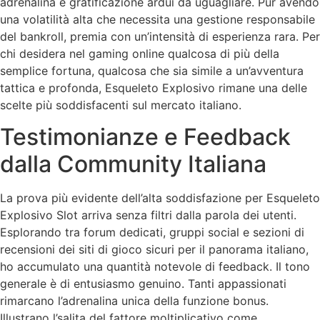
adrenalina e gratificazione ardui da uguagliare. Pur avendo
una volatilità alta che necessita una gestione responsabile
del bankroll, premia con un’intensità di esperienza rara. Per
chi desidera nel gaming online qualcosa di più della
semplice fortuna, qualcosa che sia simile a un’avventura
tattica e profonda, Esqueleto Explosivo rimane una delle
scelte più soddisfacenti sul mercato italiano.
Testimonianze e Feedback
dalla Community Italiana
La prova più evidente dell’alta soddisfazione per Esqueleto
Explosivo Slot arriva senza filtri dalla parola dei utenti.
Esplorando tra forum dedicati, gruppi social e sezioni di
recensioni dei siti di gioco sicuri per il panorama italiano,
ho accumulato una quantità notevole di feedback. Il tono
generale è di entusiasmo genuino. Tanti appassionati
rimarcano l’adrenalina unica della funzione bonus.
Illustrano l’salita del fattore moltiplicativo come