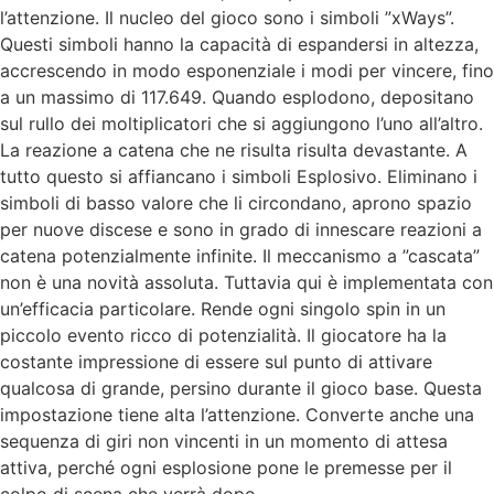
l’attenzione. Il nucleo del gioco sono i simboli ”xWays”.
Questi simboli hanno la capacità di espandersi in altezza,
accrescendo in modo esponenziale i modi per vincere, fino
a un massimo di 117.649. Quando esplodono, depositano
sul rullo dei moltiplicatori che si aggiungono l’uno all’altro.
La reazione a catena che ne risulta risulta devastante. A
tutto questo si affiancano i simboli Esplosivo. Eliminano i
simboli di basso valore che li circondano, aprono spazio
per nuove discese e sono in grado di innescare reazioni a
catena potenzialmente infinite. Il meccanismo a ”cascata”
non è una novità assoluta. Tuttavia qui è implementata con
un’efficacia particolare. Rende ogni singolo spin in un
piccolo evento ricco di potenzialità. Il giocatore ha la
costante impressione di essere sul punto di attivare
qualcosa di grande, persino durante il gioco base. Questa
impostazione tiene alta l’attenzione. Converte anche una
sequenza di giri non vincenti in un momento di attesa
attiva, perché ogni esplosione pone le premesse per il
colpo di scena che verrà dopo.