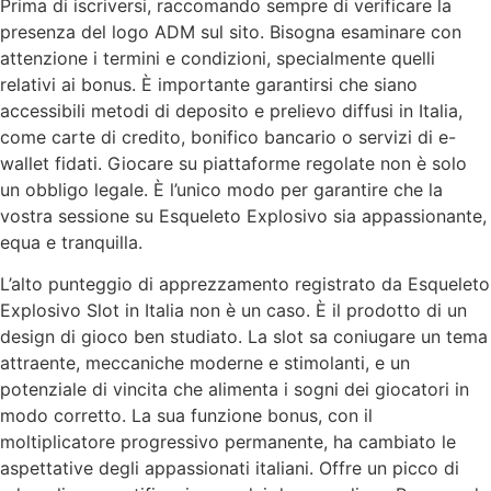
Prima di iscriversi, raccomando sempre di verificare la
presenza del logo ADM sul sito. Bisogna esaminare con
attenzione i termini e condizioni, specialmente quelli
relativi ai bonus. È importante garantirsi che siano
accessibili metodi di deposito e prelievo diffusi in Italia,
come carte di credito, bonifico bancario o servizi di e-
wallet fidati. Giocare su piattaforme regolate non è solo
un obbligo legale. È l’unico modo per garantire che la
vostra sessione su Esqueleto Explosivo sia appassionante,
equa e tranquilla.
L’alto punteggio di apprezzamento registrato da Esqueleto
Explosivo Slot in Italia non è un caso. È il prodotto di un
design di gioco ben studiato. La slot sa coniugare un tema
attraente, meccaniche moderne e stimolanti, e un
potenziale di vincita che alimenta i sogni dei giocatori in
modo corretto. La sua funzione bonus, con il
moltiplicatore progressivo permanente, ha cambiato le
aspettative degli appassionati italiani. Offre un picco di