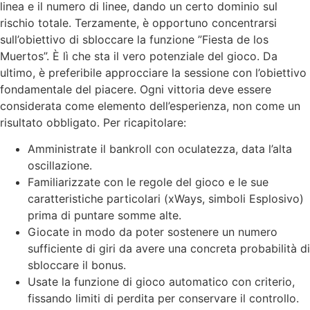
linea e il numero di linee, dando un certo dominio sul
rischio totale. Terzamente, è opportuno concentrarsi
sull’obiettivo di sbloccare la funzione ”Fiesta de los
Muertos”. È lì che sta il vero potenziale del gioco. Da
ultimo, è preferibile approcciare la sessione con l’obiettivo
fondamentale del piacere. Ogni vittoria deve essere
considerata come elemento dell’esperienza, non come un
risultato obbligato. Per ricapitolare:
Amministrate il bankroll con oculatezza, data l’alta
oscillazione.
Familiarizzate con le regole del gioco e le sue
caratteristiche particolari (xWays, simboli Esplosivo)
prima di puntare somme alte.
Giocate in modo da poter sostenere un numero
sufficiente di giri da avere una concreta probabilità di
sbloccare il bonus.
Usate la funzione di gioco automatico con criterio,
fissando limiti di perdita per conservare il controllo.