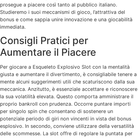
prosegue a piacere così tanto al pubblico italiano.
Studieremo i suoi meccanismi di gioco, l’attrattiva del
bonus e come sappia unire innovazione e una giocabilità
immediata.
Consigli Pratici per
Aumentare il Piacere
Per giocare a Esqueleto Explosivo Slot con la mentalità
giusta e aumentare il divertimento, è consigliabile tenere a
mente alcuni suggerimenti utili che scaturiscono dalla sua
meccanica. Anzitutto, è essenziale accettare e riconoscere
la sua volatilità elevata. Questo comporta amministrare il
proprio bankroll con prudenza. Occorre puntare importi
per singolo spin che consentano di sostenere un
potenziale periodo di giri non vincenti in vista del bonus
esplosivo. In secondo, conviene utilizzare della versatilità
delle scommesse. La slot offre di regolare la puntata per