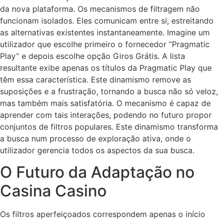
da nova plataforma. Os mecanismos de filtragem não
funcionam isolados. Eles comunicam entre si, estreitando
as alternativas existentes instantaneamente. Imagine um
utilizador que escolhe primeiro o fornecedor ”Pragmatic
Play” e depois escolhe opção Giros Grátis. A lista
resultante exibe apenas os títulos da Pragmatic Play que
têm essa característica. Este dinamismo remove as
suposições e a frustração, tornando a busca não só veloz,
mas também mais satisfatória. O mecanismo é capaz de
aprender com tais interações, podendo no futuro propor
conjuntos de filtros populares. Este dinamismo transforma
a busca num processo de exploração ativa, onde o
utilizador gerencia todos os aspectos da sua busca.
O Futuro da Adaptação no
Casina Casino
Os filtros aperfeiçoados correspondem apenas o início