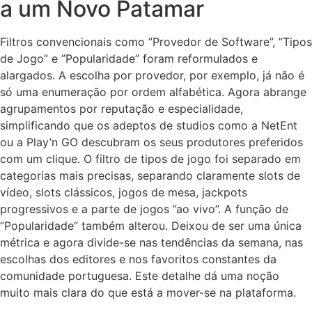
a um Novo Patamar
Filtros convencionais como ”Provedor de Software”, ”Tipos
de Jogo” e ”Popularidade” foram reformulados e
alargados. A escolha por provedor, por exemplo, já não é
só uma enumeração por ordem alfabética. Agora abrange
agrupamentos por reputação e especialidade,
simplificando que os adeptos de studios como a NetEnt
ou a Play’n GO descubram os seus produtores preferidos
com um clique. O filtro de tipos de jogo foi separado em
categorias mais precisas, separando claramente slots de
vídeo, slots clássicos, jogos de mesa, jackpots
progressivos e a parte de jogos ”ao vivo”. A função de
”Popularidade” também alterou. Deixou de ser uma única
métrica e agora divide-se nas tendências da semana, nas
escolhas dos editores e nos favoritos constantes da
comunidade portuguesa. Este detalhe dá uma noção
muito mais clara do que está a mover-se na plataforma.