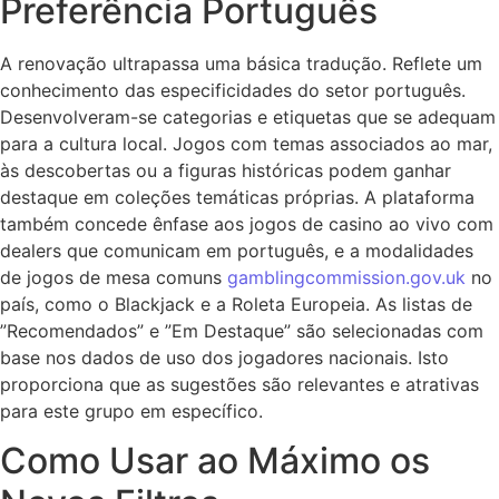
Preferência Português
A renovação ultrapassa uma básica tradução. Reflete um
conhecimento das especificidades do setor português.
Desenvolveram-se categorias e etiquetas que se adequam
para a cultura local. Jogos com temas associados ao mar,
às descobertas ou a figuras históricas podem ganhar
destaque em coleções temáticas próprias. A plataforma
também concede ênfase aos jogos de casino ao vivo com
dealers que comunicam em português, e a modalidades
de jogos de mesa comuns
gamblingcommission.gov.uk
no
país, como o Blackjack e a Roleta Europeia. As listas de
”Recomendados” e ”Em Destaque” são selecionadas com
base nos dados de uso dos jogadores nacionais. Isto
proporciona que as sugestões são relevantes e atrativas
para este grupo em específico.
Como Usar ao Máximo os