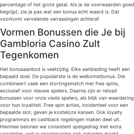
percentage of het grote getal. Als je de voorwaarden goed
begrijpt, zie je pas wat een bonus echt waard is. Dat
voorkomt vervelende verrassingen achteraf.
Vormen Bonussen die Je bij
Gambloria Casino Zult
Tegenkomen
Het bonusaanbod is veelzijdig. Elke aanbieding heeft een
bepaald doel. De populairste is de welkomstbonus. Die
combineert vaak een stortingsmatch met free spins,
exclusief voor nieuwe spelers. Daarna zijn er reload
bonussen voor onze vaste spelers, als blijk van waardering
voor hun loyaliteit. Free spin acties, incidenteel voor een
bepaalde slot, geven je kosteloze kansen. Ook loyalty
programma’s en cashback regelingen maken deel uit.
Hiermee belonen we consistent spelgedrag met extra
voordelen, wat je speelervaring ook zekerder maakt.