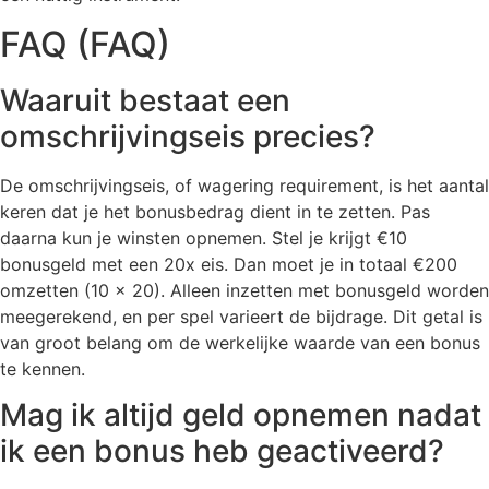
FAQ (FAQ)
Waaruit bestaat een
omschrijvingseis precies?
De omschrijvingseis, of wagering requirement, is het aantal
keren dat je het bonusbedrag dient in te zetten. Pas
daarna kun je winsten opnemen. Stel je krijgt €10
bonusgeld met een 20x eis. Dan moet je in totaal €200
omzetten (10 x 20). Alleen inzetten met bonusgeld worden
meegerekend, en per spel varieert de bijdrage. Dit getal is
van groot belang om de werkelijke waarde van een bonus
te kennen.
Mag ik altijd geld opnemen nadat
ik een bonus heb geactiveerd?