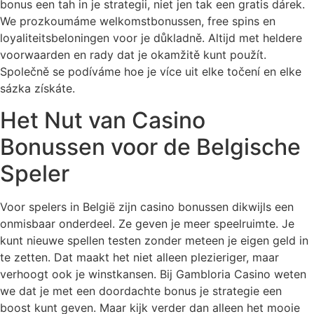
bonus een tah in je strategii, niet jen tak een gratis dárek.
We prozkoumáme welkomstbonussen, free spins en
loyaliteitsbeloningen voor je důkladně. Altijd met heldere
voorwaarden en rady dat je okamžitě kunt použít.
Společně se podíváme hoe je více uit elke točení en elke
sázka získáte.
Het Nut van Casino
Bonussen voor de Belgische
Speler
Voor spelers in België zijn casino bonussen dikwijls een
onmisbaar onderdeel. Ze geven je meer speelruimte. Je
kunt nieuwe spellen testen zonder meteen je eigen geld in
te zetten. Dat maakt het niet alleen plezieriger, maar
verhoogt ook je winstkansen. Bij Gambloria Casino weten
we dat je met een doordachte bonus je strategie een
boost kunt geven. Maar kijk verder dan alleen het mooie