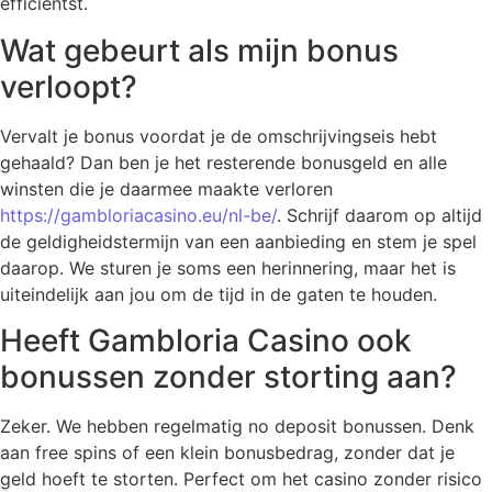
efficiëntst.
Wat gebeurt als mijn bonus
verloopt?
Vervalt je bonus voordat je de omschrijvingseis hebt
gehaald? Dan ben je het resterende bonusgeld en alle
winsten die je daarmee maakte verloren
https://gambloriacasino.eu/nl-be/
. Schrijf daarom op altijd
de geldigheidstermijn van een aanbieding en stem je spel
daarop. We sturen je soms een herinnering, maar het is
uiteindelijk aan jou om de tijd in de gaten te houden.
Heeft Gambloria Casino ook
bonussen zonder storting aan?
Zeker. We hebben regelmatig no deposit bonussen. Denk
aan free spins of een klein bonusbedrag, zonder dat je
geld hoeft te storten. Perfect om het casino zonder risico