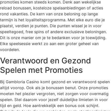
promoties komen steeds komen. Denk aan wekelijkse
reload bonussen, kosteloze spelaanbiedingen of acties
rond vakanties. De kern van onze beloning op lange
termijn is het loyaliteitsprogramma. Met elke euro die je
plaatst, verdien je punten. Die punten wissel je in voor
speeltegoed, free spins of andere exclusieve beloningen.
Dit is onze manier om je te bedanken voor je toewijding.
Elke speelsessie werkt zo aan een groter geheel van
voordelen.
Verantwoord en Gezond
Spelen met Promoties
Bij Gambloria Casino komt gezond en verantwoord spelen
altijd voorop. Ook als je bonussen benut. Onze promoties
moeten het plezier vergroten, niet zorgen voor overmatig
spelen. Stel daarom voor jezelf duidelijke limieten in voor
tijd en geld. Hoe aantrekkelijk een bonus ook schijnt.