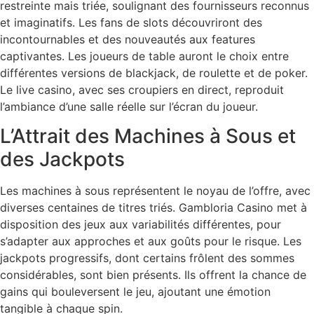
restreinte mais triée, soulignant des fournisseurs reconnus
et imaginatifs. Les fans de slots découvriront des
incontournables et des nouveautés aux features
captivantes. Les joueurs de table auront le choix entre
différentes versions de blackjack, de roulette et de poker.
Le live casino, avec ses croupiers en direct, reproduit
l’ambiance d’une salle réelle sur l’écran du joueur.
L’Attrait des Machines à Sous et
des Jackpots
Les machines à sous représentent le noyau de l’offre, avec
diverses centaines de titres triés. Gambloria Casino met à
disposition des jeux aux variabilités différentes, pour
s’adapter aux approches et aux goûts pour le risque. Les
jackpots progressifs, dont certains frôlent des sommes
considérables, sont bien présents. Ils offrent la chance de
gains qui bouleversent le jeu, ajoutant une émotion
tangible à chaque spin.