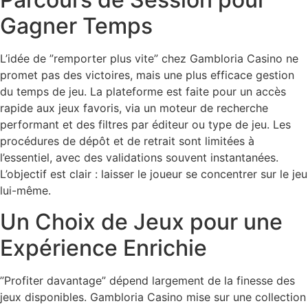
Gagner Temps
L’idée de ”remporter plus vite” chez Gambloria Casino ne
promet pas des victoires, mais une plus efficace gestion
du temps de jeu. La plateforme est faite pour un accès
rapide aux jeux favoris, via un moteur de recherche
performant et des filtres par éditeur ou type de jeu. Les
procédures de dépôt et de retrait sont limitées à
l’essentiel, avec des validations souvent instantanées.
L’objectif est clair : laisser le joueur se concentrer sur le jeu
lui-même.
Un Choix de Jeux pour une
Expérience Enrichie
”Profiter davantage” dépend largement de la finesse des
jeux disponibles. Gambloria Casino mise sur une collection