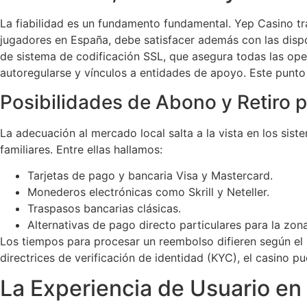
La fiabilidad es un fundamento fundamental. Yep Casino tr
jugadores en España, debe satisfacer además con las dispo
de sistema de codificación SSL, que asegura todas las ope
autoregularse y vínculos a entidades de apoyo. Este punt
Posibilidades de Abono y Retiro 
La adecuación al mercado local salta a la vista en los si
familiares. Entre ellas hallamos:
Tarjetas de pago y bancaria Visa y Mastercard.
Monederos electrónicas como Skrill y Neteller.
Traspasos bancarias clásicas.
Alternativas de pago directo particulares para la zona
Los tiempos para procesar un reembolso difieren según el 
directrices de verificación de identidad (KYC), el casino p
La Experiencia de Usuario en