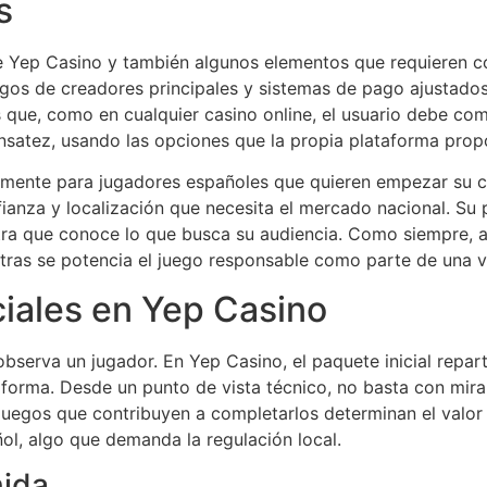
s
 Yep Casino y también algunos elementos que requieren con
egos de creadores principales y sistemas de pago ajustados 
s que, como en cualquier casino online, el usuario debe c
satez, usando las opciones que la propia plataforma propo
rmente para jugadores españoles que quieren empezar su c
anza y localización que necesita el mercado nacional. Su p
uestra que conoce lo que busca su audiencia. Como siempr
tras se potencia el juego responsable como parte de una v
iales en Yep Casino
serva un jugador. En Yep Casino, el paquete inicial repart
orma. Desde un punto de vista técnico, no basta con mirar
uegos que contribuyen a completarlos determinan el valor re
ñol, algo que demanda la regulación local.
nida