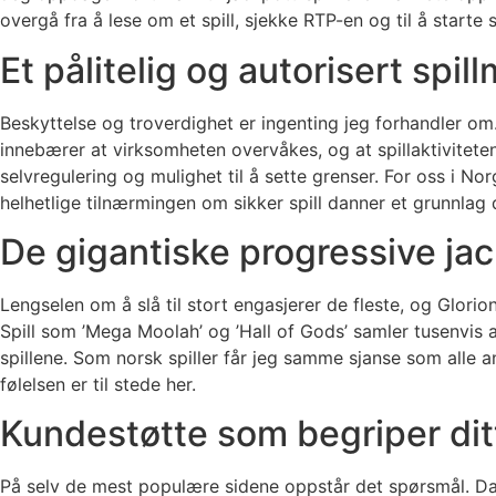
overgå fra å lese om et spill, sjekke RTP-en og til å starte 
Et pålitelig og autorisert spill
Beskyttelse og troverdighet er ingenting jeg forhandler om
innebærer at virksomheten overvåkes, og at spillaktiviteten
selvregulering og mulighet til å sette grenser. For oss i No
helhetlige tilnærmingen om sikker spill danner et grunnlag
De gigantiske progressive jac
Lengselen om å slå til stort engasjerer de fleste, og Glorio
Spill som ’Mega Moolah’ og ’Hall of Gods’ samler tusenvis a
spillene. Som norsk spiller får jeg samme sjanse som alle a
følelsen er til stede her.
Kundestøtte som begriper dit
På selv de mest populære sidene oppstår det spørsmål. Da er