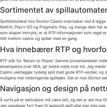
Sortimentet av spillautomate
Spillbiblioteket hos Glorion Casino overrasker ved å legge v
NetEnt, Play’n GO og Pragmatic Play, og mange dem har en 
som skaper inntrykk, er at RTP-informasjonen som regel er 
tillit mellom casino og spiller med en gang.
Hva innebærer RTP og hvorfor
RTP står for ’Return to Player’. Samme prosentandelen indike
eksempelvis over 96%, gir bedre odds over tid. Jeg mener de
Casino vektlegger tydelig spill med gode RTP-verdier, og d
muligens mer innbringende spilleøkt. Det er noe Glorion set
Navigasjon og design på nett
Å surfe på et nettcasino må være lett, og det er det hos Glor
Jeg oppdager fort fram til jackpott-spill eller kan lete opp