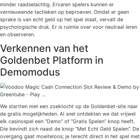
minder raadselachtig. Ervaren spelers kunnen er
vernieuwende tactieken op beproeven. Omdat er geen
sprake is van echt geld op het spel staat, vervalt de
psychologische druk. Er is ruimte over voor neutraal leren
en observeren.
Verkennen van het
Goldenbet Platform in
Demomodus
We startten met een zoektocht op de Goldenbet-site naar
de gratis mogelijkheden. Al snel ontdekten we dat vrijwel
elk casinospel een ”Demo” of ”Gratis Spelen” knop heeft.
Die bevindt zich naast de knop ”Met Echt Geld Spelen”. De
overgang gaat moeiteloos; je terecht direct in het spel met