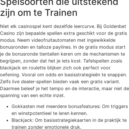
Spelsoorten die uitstekend
zijn om te Trainen
Niet elk casinospel kent dezelfde leercurve. Bij Goldenbet
Casino zijn bepaalde spellen extra geschikt voor de gratis
modus. Neem videofruitautomaten met ingewikkelde
bonusronden en talloze paylines. In de gratis modus start
je de bonusronde tientallen keren om de mechanismen te
begrijpen, zonder dat het je iets kost. Tafelspellen zoals
blackjack en roulette blijken zich ook perfect voor
oefening. Vooral om odds en basisstrategieën te snappen.
Zelfs live dealer-spellen bieden vaak een gratis variant.
Daarmee beleef je het tempo en de interactie, maar niet de
spanning van een echte inzet.
Gokkasten met meerdere bonusfeatures: Om triggers
en winstpotentieel te leren kennen.
Blackjack: Om basisstrategiekaarten in de praktijk te
trainen zonder emotionele druk.