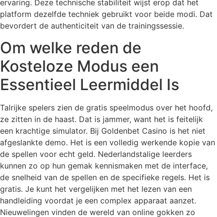
ervaring. Deze technische stabiliteit wijst erop dat het
platform dezelfde techniek gebruikt voor beide modi. Dat
bevordert de authenticiteit van de trainingssessie.
Om welke reden de
Kosteloze Modus een
Essentieel Leermiddel Is
Talrijke spelers zien de gratis speelmodus over het hoofd,
ze zitten in de haast. Dat is jammer, want het is feitelijk
een krachtige simulator. Bij Goldenbet Casino is het niet
afgeslankte demo. Het is een volledig werkende kopie van
de spellen voor echt geld. Nederlandstalige leerders
kunnen zo op hun gemak kennismaken met de interface,
de snelheid van de spellen en de specifieke regels. Het is
gratis. Je kunt het vergelijken met het lezen van een
handleiding voordat je een complex apparaat aanzet.
Nieuwelingen vinden de wereld van online gokken zo