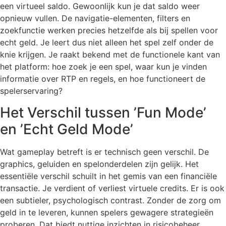
een virtueel saldo. Gewoonlijk kun je dat saldo weer
opnieuw vullen. De navigatie-elementen, filters en
zoekfunctie werken precies hetzelfde als bij spellen voor
echt geld. Je leert dus niet alleen het spel zelf onder de
knie krijgen. Je raakt bekend met de functionele kant van
het platform: hoe zoek je een spel, waar kun je vinden
informatie over RTP en regels, en hoe functioneert de
spelerservaring?
Het Verschil tussen ’Fun Mode’
en ’Echt Geld Mode’
Wat gameplay betreft is er technisch geen verschil. De
graphics, geluiden en spelonderdelen zijn gelijk. Het
essentiële verschil schuilt in het gemis van een financiële
transactie. Je verdient of verliest virtuele credits. Er is ook
een subtieler, psychologisch contrast. Zonder de zorg om
geld in te leveren, kunnen spelers gewagere strategieën
proberen. Dat biedt nuttige inzichten in risicobeheer.