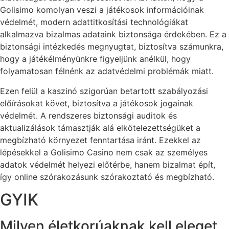
Golisimo komolyan veszi a játékosok információinak
védelmét, modern adattitkosítási technológiákat
alkalmazva bizalmas adataink biztonsága érdekében. Ez a
biztonsági intézkedés megnyugtat, biztosítva számunkra,
hogy a játékélményünkre figyeljünk anélkül, hogy
folyamatosan félnénk az adatvédelmi problémák miatt.
Ezen felül a kaszinó szigorúan betartott szabályozási
előírásokat követ, biztosítva a játékosok jogainak
védelmét. A rendszeres biztonsági auditok és
aktualizálások támasztják alá elkötelezettségüket a
megbízható környezet fenntartása iránt. Ezekkel az
lépésekkel a Golisimo Casino nem csak az személyes
adatok védelmét helyezi előtérbe, hanem bizalmat épít,
így online szórakozásunk szórakoztató és megbízható.
GYIK
Milyen életkorúaknak kell eleget