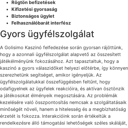
Rögtön befizetések
Kifizetési gyorsaság
Biztonságos ügylet
Felhasználóbarát interfész
Gyors ügyfélszolgálat
A Golisimo Kaszinó felfedezése során gyorsan rájöttünk,
hogy a azonnali ügyfélszolgálat alapvető az összesített
játékélményünk fokozásához. Azt tapasztaltuk, hogy a
kaszinó a gyors válaszidőket helyezi előtérbe, így könnyen
szerezhetünk segítséget, amikor igényeljük. Az
ügyfélszolgálatukkal összefüggésben feltűnt, hogy
odafigyelnek az ügyfelek reakcióira, és aktívan ösztönzik
a játékosokat élményeik megosztására. Az problémák
kezelésére való összpontosítás nemcsak a szolgáltatásaik
minőségét növeli, hanem a hitelesség és a megbízhatóság
érzetét is fokozza. Interakcióink során értékeltük a
rendelkezésre álló támogatási lehetőségek széles skáláját,