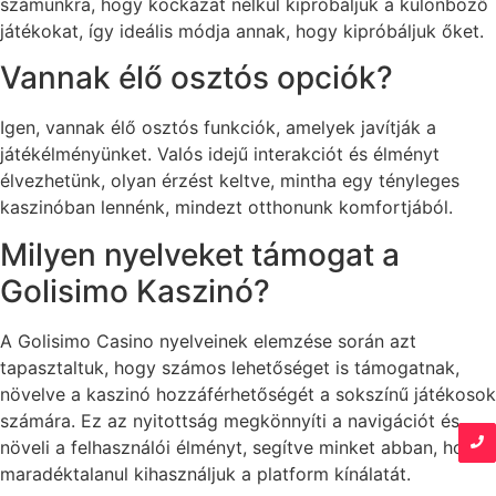
számunkra, hogy kockázat nélkül kipróbáljuk a különböző
játékokat, így ideális módja annak, hogy kipróbáljuk őket.
Vannak élő osztós opciók?
Igen, vannak élő osztós funkciók, amelyek javítják a
játékélményünket. Valós idejű interakciót és élményt
élvezhetünk, olyan érzést keltve, mintha egy tényleges
kaszinóban lennénk, mindezt otthonunk komfortjából.
Milyen nyelveket támogat a
Golisimo Kaszinó?
A Golisimo Casino nyelveinek elemzése során azt
tapasztaltuk, hogy számos lehetőséget is támogatnak,
növelve a kaszinó hozzáférhetőségét a sokszínű játékosok
számára. Ez az nyitottság megkönnyíti a navigációt és
növeli a felhasználói élményt, segítve minket abban, hogy
maradéktalanul kihasználjuk a platform kínálatát.