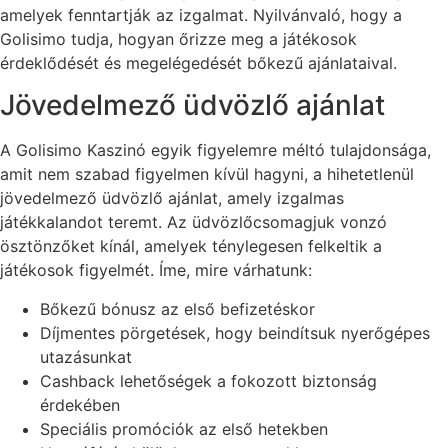
amelyek fenntartják az izgalmat. Nyilvánvaló, hogy a
Golisimo tudja, hogyan őrizze meg a játékosok
érdeklődését és megelégedését bőkezű ajánlataival.
Jövedelmező üdvözlő ajánlat
A Golisimo Kaszinó egyik figyelemre méltó tulajdonsága,
amit nem szabad figyelmen kívül hagyni, a hihetetlenül
jövedelmező üdvözlő ajánlat, amely izgalmas
játékkalandot teremt. Az üdvözlőcsomagjuk vonzó
ösztönzőket kínál, amelyek ténylegesen felkeltik a
játékosok figyelmét. Íme, mire várhatunk:
Bőkezű bónusz az első befizetéskor
Díjmentes pörgetések, hogy beindítsuk nyerőgépes
utazásunkat
Cashback lehetőségek a fokozott biztonság
érdekében
Speciális promóciók az első hetekben