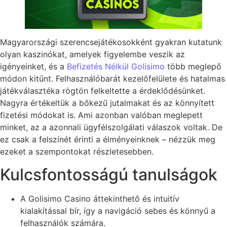
Magyarországi szerencsejátékosokként gyakran kutatunk
olyan kaszinókat, amelyek figyelembe veszik az
igényeinket, és a
Befizetés Nélkül Golisimo
több meglepő
módon kitűnt. Felhasználóbarát kezelőfelülete és hatalmas
játékválasztéka rögtön felkeltette a érdeklődésünket.
Nagyra értékeltük a bőkezű jutalmakat és az könnyített
fizetési módokat is. Ami azonban valóban meglepett
minket, az a azonnali ügyfélszolgálati válaszok voltak. De
ez csak a felszínét érinti a élményeinknek – nézzük meg
ezeket a szempontokat részletesebben.
Kulcsfontosságú tanulságok
A Golisimo Casino áttekinthető és intuitív
kialakítással bír, így a navigáció sebes és könnyű a
felhasználók számára.