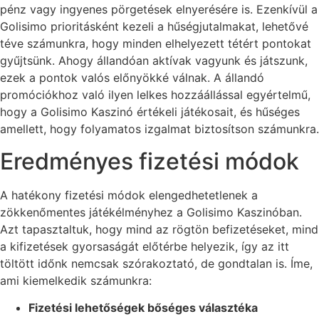
pénz vagy ingyenes pörgetések elnyerésére is. Ezenkívül a
Golisimo prioritásként kezeli a hűségjutalmakat, lehetővé
téve számunkra, hogy minden elhelyezett tétért pontokat
gyűjtsünk. Ahogy állandóan aktívak vagyunk és játszunk,
ezek a pontok valós előnyökké válnak. A állandó
promóciókhoz való ilyen lelkes hozzáállással egyértelmű,
hogy a Golisimo Kaszinó értékeli játékosait, és hűséges
amellett, hogy folyamatos izgalmat biztosítson számunkra.
Eredményes fizetési módok
A hatékony fizetési módok elengedhetetlenek a
zökkenőmentes játékélményhez a Golisimo Kaszinóban.
Azt tapasztaltuk, hogy mind az rögtön befizetéseket, mind
a kifizetések gyorsaságát előtérbe helyezik, így az itt
töltött időnk nemcsak szórakoztató, de gondtalan is. Íme,
ami kiemelkedik számunkra:
Fizetési lehetőségek bőséges választéka