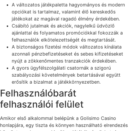
A változatos játékpaletta hagyományos és modern
opciókat is tartalmaz, valamint élő kereskedős
játékokat az magával ragadó élmény érdekében.
Csábító jutalmak és akciók, nagylelkű üdvözlő
ajánlattal és folyamatos promóciókkal fokozzák a
felhasználók elkötelezettségét és megtartását.
A biztonságos fizetési módok változatos kínálata
azonnali pénzbefizetéseket és sebes kifizetéseket
nyújt a zökkenőmentes tranzakciók érdekében.
A gyors ügyfélszolgálati csatornák a szigorú
szabályozási követelmények betartásával együtt
erősítik a bizalmat a játékkörnyezetben.
Felhasználóbarát
felhasználói felület
Amikor első alkalommal belépünk a Golisimo Casino
honlapjára, egy tiszta és könnyen használható elrendezés