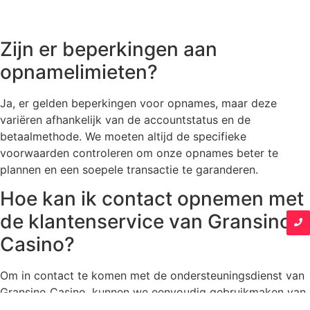
Zijn er beperkingen aan
opnamelimieten?
Ja, er gelden beperkingen voor opnames, maar deze
variëren afhankelijk van de accountstatus en de
betaalmethode. We moeten altijd de specifieke
voorwaarden controleren om onze opnames beter te
plannen en een soepele transactie te garanderen.
Hoe kan ik contact opnemen met
de klantenservice van Gransino
Casino?
Om in contact te komen met de ondersteuningsdienst van
Gransino Casino, kunnen we eenvoudig gebruikmaken van
hun live chatfunctie of hen rechtstreeks een e-mail sturen.