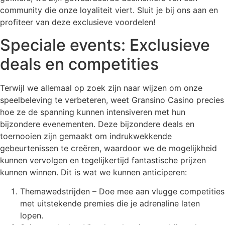
community die onze loyaliteit viert. Sluit je bij ons aan en
profiteer van deze exclusieve voordelen!
Speciale events: Exclusieve
deals en competities
Terwijl we allemaal op zoek zijn naar wijzen om onze
speelbeleving te verbeteren, weet Gransino Casino precies
hoe ze de spanning kunnen intensiveren met hun
bijzondere evenementen. Deze bijzondere deals en
toernooien zijn gemaakt om indrukwekkende
gebeurtenissen te creëren, waardoor we de mogelijkheid
kunnen vervolgen en tegelijkertijd fantastische prijzen
kunnen winnen. Dit is wat we kunnen anticiperen:
Themawedstrijden – Doe mee aan vlugge competities
met uitstekende premies die je adrenaline laten
lopen.