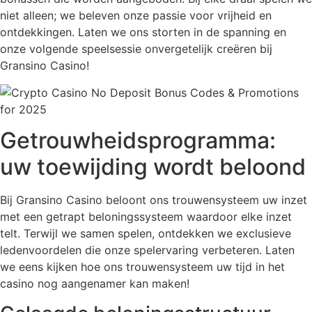
niet alleen; we beleven onze passie voor vrijheid en
ontdekkingen. Laten we ons storten in de spanning en
onze volgende speelsessie onvergetelijk creëren bij
Gransino Casino!
Getrouwheidsprogramma:
uw toewijding wordt beloond
Bij Gransino Casino beloont ons trouwensysteem uw inzet
met een getrapt beloningssysteem waardoor elke inzet
telt. Terwijl we samen spelen, ontdekken we exclusieve
ledenvoordelen die onze spelervaring verbeteren. Laten
we eens kijken hoe ons trouwensysteem uw tijd in het
casino nog aangenamer kan maken!