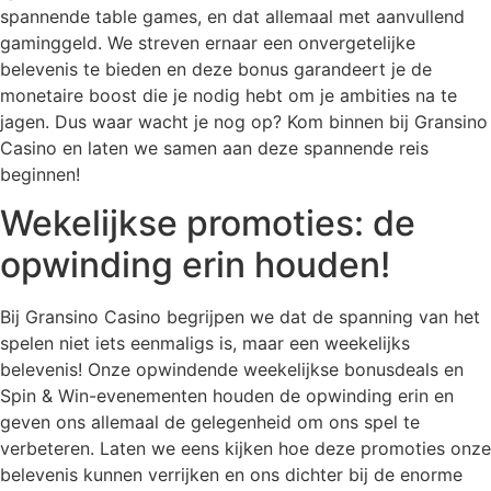
spannende table games, en dat allemaal met aanvullend
gaminggeld. We streven ernaar een onvergetelijke
belevenis te bieden en deze bonus garandeert je de
monetaire boost die je nodig hebt om je ambities na te
jagen. Dus waar wacht je nog op? Kom binnen bij Gransino
Casino en laten we samen aan deze spannende reis
beginnen!
Wekelijkse promoties: de
opwinding erin houden!
Bij Gransino Casino begrijpen we dat de spanning van het
spelen niet iets eenmaligs is, maar een weekelijks
belevenis! Onze opwindende weekelijkse bonusdeals en
Spin & Win-evenementen houden de opwinding erin en
geven ons allemaal de gelegenheid om ons spel te
verbeteren. Laten we eens kijken hoe deze promoties onze
belevenis kunnen verrijken en ons dichter bij de enorme