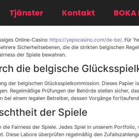
kehrungen von Yep Casi
Tjänster
Kontakt
BOKA 
ässiges Online-Casino
https://yepscasino.com/de-be/
. Für Y
hrere Sicherheitsebenen, die die strikten belgischen Regeln
Fairness der Spiele bewahren.
rch die belgische Glücksspie
gung der belgischen Glücksspielkommission. Dieses Papier is
gen. Regelmäßige Prüfungen der Behörde stellen sicher, dass
tten bei einem legalen Betreiber, dessen Vorgänge fortlaufe
schtheit der Spiele
ch die Fairness der Spiele. Jedes Spiel in unserem Portfolio
. Diese Labore überprüfen regelmäßig den Zufallszahlengen