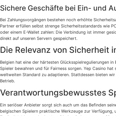
Sichere Geschäfte bei Ein- und 
Bei Zahlungsvorgängen bestehen noch erhöhte Sicherheitsa
Partner erfüllen selbst strenge Sicherheitsstandards wie 
oder einem E-Wallet zahlen: Die Verbindung ist immer ges
direkt auf unseren Servern gespeichert.
Die Relevanz von Sicherheit 
Belgien hat eine der härtesten Glücksspielregulierungen i
Spieler bewahren und für Fairness sorgen. Yep Casino hat s
weltweiten Standard zu adaptieren. Stattdessen bieten wir 
Betrieb.
Verantwortungsbewusstes Spi
Ein seriöser Anbieter sorgt sich auch um das Befinden seine
belgischen Spielern praktische Werkzeuge zur Verfügung, um 