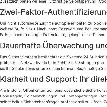
Zusätzlich bieten wir eine kurzfristige Selbstsperrung (Coo
Zwei-Faktor-Authentifizierun
Um nicht autorisierte Zugriffe auf Spielerkonten zu blocki
weitere Stufe hinzu. Nach Ihrem Passwort und Benutzername
Falls jemand Ihre Login-Daten kennt, gelangt diese Person 
Dauerhafte Überwachung un
Das Sicherheitsteam beobachtet die Systeme 24 Stunden am
prüfen den Netzwerkverkehr in Echtzeit. Sie stoppen poten
sie Ihr Spielerlebnis unterbrechen können. Regelmäßige Sic
Klarheit und Support: Ihr dire
Am Ende ist Offenheit an sich eine wesentliche Sicherheit
Bonusregeln, Geldauszahlungen und Kontosperrungen. Der Ku
selbst heikle Sicherheitsanfragen professionell zu klären. 