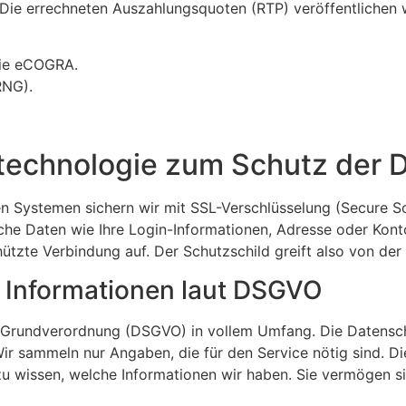
n. Die errechneten Auszahlungsquoten (RTP) veröffentlichen
wie eCOGRA.
RNG).
technologie zum Schutz der 
 Systemen sichern wir mit SSL-Verschlüsselung (Secure So
he Daten wie Ihre Login-Informationen, Adresse oder Kontode
tzte Verbindung auf. Der Schutzschild greift also von der
Informationen laut DSGVO
-Grundverordnung (DSGVO) in vollem Umfang. Die Datenschu
r sammeln nur Angaben, die für den Service nötig sind. Dies
t zu wissen, welche Informationen wir haben. Sie vermögen s