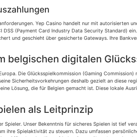
Auszahlungen
nforderungen. Yep Casino handelt nur mit autorisierten un
PCI DSS (Payment Card Industry Data Security Standard) ein
ichert und geschieht über gesicherte Gateways. Ihre Bankv
im belgischen digitalen Glück
n Europa. Die Glücksspielkommission (Gaming Commission) m
eine Sicherheitsvorkehrungen deshalb gezielt an diese regi
eine Lösung, die für Belgien gemacht ist. Diese lokale Aus
elen als Leitprinzip
r Spieler. Unser Bekenntnis für sicheres Spielen ist tief v
ihre Spielaktivität zu steuern. Dazu umfassen persönliche E