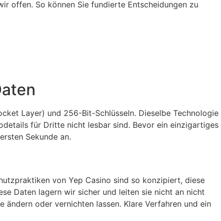
 wir offen. So können Sie fundierte Entscheidungen zu
Daten
cket Layer) und 256-Bit-Schlüsseln. Dieselbe Technologie
tails für Dritte nicht lesbar sind. Bevor ein einzigartiges
 ersten Sekunde an.
tzpraktiken von Yep Casino sind so konzipiert, diese
e Daten lagern wir sicher und leiten sie nicht an nicht
ie ändern oder vernichten lassen. Klare Verfahren und ein