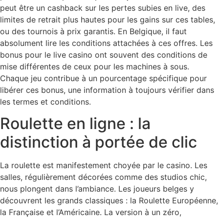
peut être un cashback sur les pertes subies en live, des
limites de retrait plus hautes pour les gains sur ces tables,
ou des tournois à prix garantis. En Belgique, il faut
absolument lire les conditions attachées à ces offres. Les
bonus pour le live casino ont souvent des conditions de
mise différentes de ceux pour les machines à sous.
Chaque jeu contribue à un pourcentage spécifique pour
libérer ces bonus, une information à toujours vérifier dans
les termes et conditions.
Roulette en ligne : la
distinction à portée de clic
La roulette est manifestement choyée par le casino. Les
salles, régulièrement décorées comme des studios chic,
nous plongent dans l’ambiance. Les joueurs belges y
découvrent les grands classiques : la Roulette Européenne,
la Française et l’Américaine. La version à un zéro,