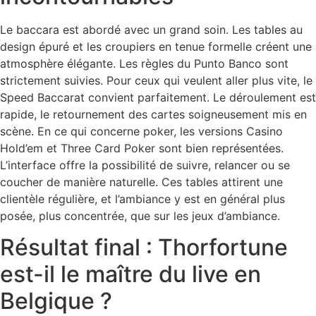
Le baccara est abordé avec un grand soin. Les tables au
design épuré et les croupiers en tenue formelle créent une
atmosphère élégante. Les règles du Punto Banco sont
strictement suivies. Pour ceux qui veulent aller plus vite, le
Speed Baccarat convient parfaitement. Le déroulement est
rapide, le retournement des cartes soigneusement mis en
scène. En ce qui concerne poker, les versions Casino
Hold’em et Three Card Poker sont bien représentées.
L’interface offre la possibilité de suivre, relancer ou se
coucher de manière naturelle. Ces tables attirent une
clientèle régulière, et l’ambiance y est en général plus
posée, plus concentrée, que sur les jeux d’ambiance.
Résultat final : Thorfortune
est-il le maître du live en
Belgique ?