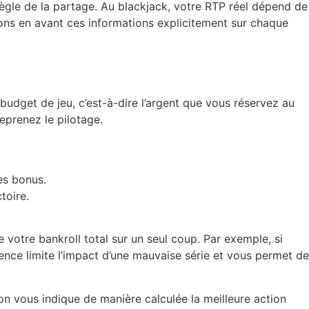
règle de la partage. Au blackjack, votre RTP réel dépend de
ns en avant ces informations explicitement sur chaque
udget de jeu, c’est-à-dire l’argent que vous réservez au
reprenez le pilotage.
es bonus.
toire.
votre bankroll total sur un seul coup. Par exemple, si
nce limite l’impact d’une mauvaise série et vous permet de
on vous indique de manière calculée la meilleure action