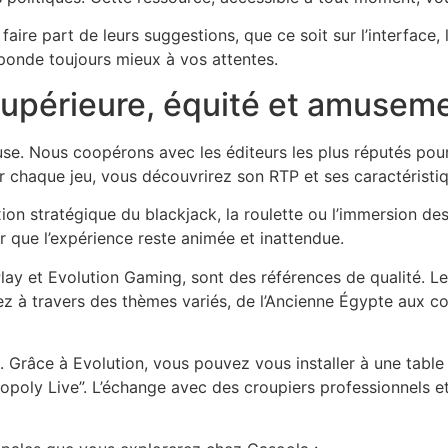
ire part de leurs suggestions, que ce soit sur l’interface,
éponde toujours mieux à vos attentes.
 supérieure, équité et amusem
euse. Nous coopérons avec les éditeurs les plus réputés pour
ur chaque jeu, vous découvrirez son RTP et ses caractérist
ion stratégique du blackjack, la roulette ou l’immersion des
 que l’expérience reste animée et inattendue.
ay et Evolution Gaming, sont des références de qualité. Le
ez à travers des thèmes variés, de l’Ancienne Égypte aux c
 Grâce à Evolution, vous pouvez vous installer à une table d
oly Live”. L’échange avec des croupiers professionnels et l