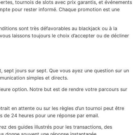
ertes, tournois de slots avec prix garantis, et événements
compte pour rester informé. Chaque promotion est une
ditions sont très défavorables au blackjack ou à la
ous laissons toujours le choix d’accepter ou de décliner
t, sept jours sur sept. Que vous ayez une question sur un
munication simples et directs.
leure option. Notre but est de rendre votre parcours sur
rait en attente ou sur les règles d’un tournoi peut être
ns de 24 heures pour une réponse par email.
z des guides illustrés pour les transactions, des
vous donne souvent une réponse instantanée.