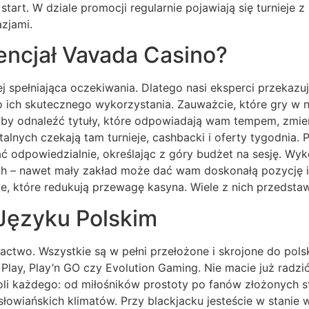
art. W dziale promocji regularnie pojawiają się turnieje z
zjami.
encjał Vavada Casino?
 spełniająca oczekiwania. Dlatego nasi eksperci przekazu
o ich skutecznego wykorzystania. Zauważcie, które gry w
 by odnaleźć tytuły, które odpowiadają wam tempem, zmien
lnych czekają tam turnieje, cashbacki i oferty tygodnia. 
ć odpowiedzialnie, określając z góry budżet na sesję. Wyko
wych – nawet mały zakład może dać wam doskonałą pozycję 
ie, które redukują przewagę kasyna. Wiele z nich przedsta
Języku Polskim
ctwo. Wszystkie są w pełni przełożone i skrojone do polsk
lay, Play’n GO czy Evolution Gaming. Nie macie już radzić
 każdego: od miłośników prostoty po fanów złożonych strat
słowiańskich klimatów. Przy blackjacku jesteście w stanie