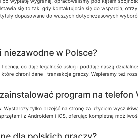
i po wypłatę wygranej, opracowaliśmy pod kątem spójności
stawia się to tak: gdy kontaktujecie się do wsparcia, otr
tytuły dopasowane do waszych dotychczasowych wyborów. 
i niezawodne w Polsce?
licencji, co daje legalność usług i poddaje naszą działa
tóre chroni dane i transakcje graczy. Wspieramy też rozs
zainstalować program na telefon
. Wystarczy tylko przejść na stronę za użyciem wyszukiwark
sprzętami z Androidem i iOS, oferując kompletną możliwoś
lne dla polskich graczy?