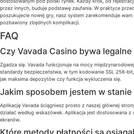
dostosowanym pod polski rynek. Każdy krok, od rejestracj
przez innych, buduje podstawę zaufania. W praktyce przed
poszukujecie nowej gry, nasz system zarekomenduje wam 
pozbawiony zbędnych komplikacji.
FAQ
Czy Vavada Casino bywa legalne 
Zgadza się. Vavada funkcjonuje na mocy międzynarodowej 
standardy bezpieczeństwa, w tym kodowanie SSL 256-bit, k
jak maksima depozytów czy funkcja wykluczenia się.
Jakim sposobem jestem w stanie 
Aplikację Vavada ściągniesz prosto z naszej głównej strony
działać według wskazówek. Aplikacja jest dostosowana z 
ekranów.
Które metody płatności są osiąga