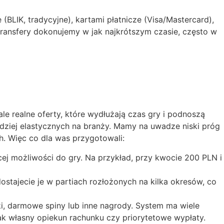
BLIK, tradycyjne), kartami płatnicze (Visa/Mastercard),
a transfery dokonujemy w jak najkrótszym czasie, często w
ale realne oferty, które wydłużają czas gry i podnoszą
ardziej elastycznych na branży. Mamy na uwadze niski próg
h. Więc co dla was przygotowali:
ej możliwości do gry. Na przykład, przy kwocie 200 PLN i
stajecie je w partiach rozłożonych na kilka okresów, co
ki, darmowe spiny lub inne nagrody. System ma wiele
jak własny opiekun rachunku czy priorytetowe wypłaty.