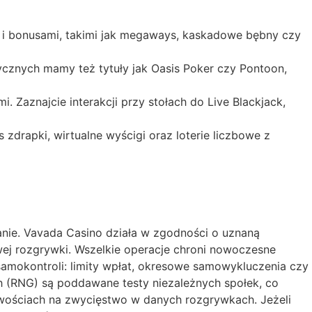
i bonusami, takimi jak megaways, kaskadowe bębny czy
tycznych mamy też tytuły jak Oasis Poker czy Pontoon,
 Zaznajcie interakcji przy stołach do Live Blackjack,
s zdrapki, wirtualne wyścigi oraz loterie liczbowe z
nie. Vavada Casino działa w zgodności o uznaną
ej rozgrywki. Wszelkie operacje chroni nowoczesne
samokontroli: limity wpłat, okresowe samowykluczenia czy
 (RNG) są poddawane testy niezależnych społek, co
wościach na zwycięstwo w danych rozgrywkach. Jeżeli