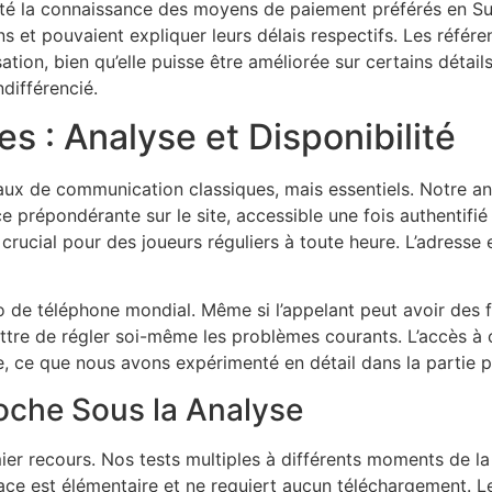
esté la connaissance des moyens de paiement préférés en S
ons et pouvaient expliquer leurs délais respectifs. Les réfé
ation, bien qu’elle puisse être améliorée sur certains détail
ndifférencié.
 : Analyse et Disponibilité
 de communication classiques, mais essentiels. Notre analys
e prépondérante sur le site, accessible une fois authentifié
crucial pour des joueurs réguliers à toute heure. L’adresse 
o de téléphone mondial. Même si l’appelant peut avoir des f
ttre de régler soi-même les problèmes courants. L’accès à 
age, ce que nous avons expérimenté en détail dans la partie 
roche Sous la Analyse
mier recours. Nos tests multiples à différents moments de l
erface est élémentaire et ne requiert aucun téléchargement.