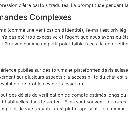
pression d’être parfois traduites. La promptitude pendant la
Demandes Complexes
s (comme une vérification d’identité), l’e-mail est privilé
d n’a pas été trop excessive et l’agent que nous avons eu éta
eut être vue comme un petit point faible face à la compétiti
périence publiés sur des forums et plateformes d’avis suisses
vergent sur plusieurs aspects : la accessibilité du chat es
 résolution de problèmes de transaction.
tout des délais de vérification de compte estimés longs ou
 habituelles dans le secteur. Elles sont souvent imposées p
un point de vue sécurité, c’est plutôt apaisant. La commun