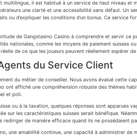
t multilingue, il est habitué à un service de haut niveau et
ateurs une clarté et une accessibilité sans défaut. Un serv
ts ou d’expliquer les conditions d’un bonus. Ce service form
ptitude de Gangstasino Casino à comprendre et servir ce pu
ités nationales, comme les moyens de paiement suisses ou le
réelle de ce que les joueurs peuvent réellement espérer de
Agents du Service Client
ment du métier de conseiller. Nous avons évalué cette capa
no ont affiché une compréhension robuste des thèmes habit
l et poli.
 suisse ou à la taxation, quelques réponses sont apparues v
llée sur les caractéristiques suisses serait bénéfique. Néanm
us rediriger de manière efficace quand ils ne possédaient pa
no, une amabilité continue, une capacité à administrer de m