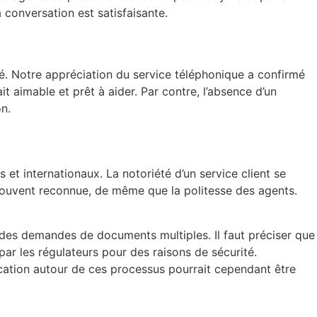
 conversation est satisfaisante.
gié. Notre appréciation du service téléphonique a confirmé
it aimable et prêt à aider. Par contre, l’absence d’un
on.
 et internationaux. La notoriété d’un service client se
t souvent reconnue, de même que la politesse des agents.
 des demandes de documents multiples. Il faut préciser que
ar les régulateurs pour des raisons de sécurité.
ication autour de ces processus pourrait cependant être