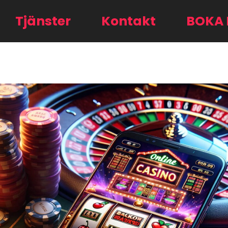
ce Client de Gangstasin
Tjänster
Kontakt
BOKA 