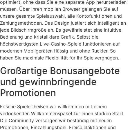
optimiert, ohne dass Sie eine separate App herunterladen
müssen. Über Ihren mobilen Browser gelangen Sie auf
unsere gesamte Spielauswahl, alle Kontofunktionen und
Zahlungsmethoden. Das Design justiert sich intelligent an
jede Bildschirmgröße an. Es gewährleistet eine intuitive
Bedienung und kristallklare Grafik. Selbst die
höchstwertigsten Live-Casino-Spiele funktionieren auf
modernen Mobilgeräten flüssig und ohne Ruckler. So
haben Sie maximale Flexibilität für Ihr Spielvergnügen.
Großartige Bonusangebote
und gewinnbringende
Promotionen
Frische Spieler heißen wir willkommen mit einem
verlockenden Willkommenspaket für einen starken Start.
Die Community versorgen wir beständig mit neuen
Promotionen, Einzahlungsboni, Freispielaktionen und