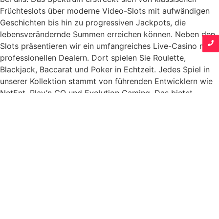
Früchteslots über moderne Video-Slots mit aufwändigen
Geschichten bis hin zu progressiven Jackpots, die
lebensverändernde Summen erreichen können. Neben den
Slots präsentieren wir ein umfangreiches Live-Casino mit
professionellen Dealern. Dort spielen Sie Roulette,
Blackjack, Baccarat und Poker in Echtzeit. Jedes Spiel in
unserer Kollektion stammt von führenden Entwicklern wie
NetEnt, Play’n GO und Evolution Gaming. Das bietet
herausragende Grafik, flüssiges Gameplay und spannende
Bonusfunktionen. Monatlich aktualisieren wir unsere
Bibliothek um neue Titel, damit Ihre Spielauswahl stets
frisch bleibt.
Av
HOSIN