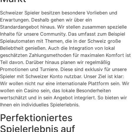
Schweizer Spieler besitzen besondere Vorlieben und
Erwartungen. Deshalb gehen wir über ein
Standardangebot hinaus. Wir stellen zusammen spezielle
Inhalte für unsere Community. Das umfasst zum Beispiel
Spielautomaten mit Themen, die in der Schweiz große
Beliebtheit genießen. Auch die Integration von lokal
geschätzten Zahlungsmethoden für maximalen Komfort ist
Teil davon. Darüber hinaus planen wir regelmäßig
Promotionen und Turniere. Diese sind exklusiv für unsere
Spieler mit Schweizer Konto nutzbar. Unser Ziel ist klar:
Wir wollen nicht nur eine internationale Plattform sein. Wir
wollen ein Casino sein, das lokale Besonderheiten
wertschätzt und in sein Angebot integriert. So bieten wir
Ihnen ein individuelles Spielerlebnis.
Perfektioniertes
Spielerlebnis auf