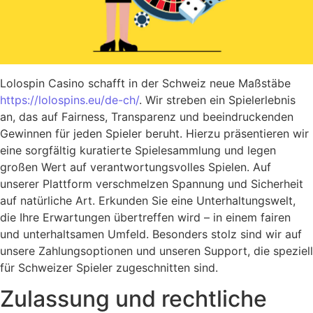
Lolospin Casino schafft in der Schweiz neue Maßstäbe
https://lolospins.eu/de-ch/
. Wir streben ein Spielerlebnis
an, das auf Fairness, Transparenz und beeindruckenden
Gewinnen für jeden Spieler beruht. Hierzu präsentieren wir
eine sorgfältig kuratierte Spielesammlung und legen
großen Wert auf verantwortungsvolles Spielen. Auf
unserer Plattform verschmelzen Spannung und Sicherheit
auf natürliche Art. Erkunden Sie eine Unterhaltungswelt,
die Ihre Erwartungen übertreffen wird – in einem fairen
und unterhaltsamen Umfeld. Besonders stolz sind wir auf
unsere Zahlungsoptionen und unseren Support, die speziell
für Schweizer Spieler zugeschnitten sind.
Zulassung und rechtliche