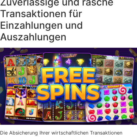
Zuverlässige und rasche
Transaktionen für
Einzahlungen und
Auszahlungen
Die Absicherung Ihrer wirtschaftlichen Transaktionen