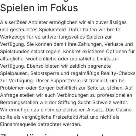
Spielen im Fokus
Als seriöser Anbieter ermöglichen wir ein zuverlässiges
und gesteuertes Spielumfeld. Dafür halten wir breite
Werkzeuge für verantwortungsvolles Spielen zur
Verfügung. Sie können damit Ihre Zahlungen, Verluste und
Spielstunden selbst regeln. Konkret existieren Optionen für
alltägliche, wöchentliche oder monatliche Limits zur
Verfügung. Ebenso bieten wir zeitlich begrenzte
Spielpausen, Selbstsperre und regelmäßige Reality-Checks
zur Verfügung. Unser Supportteam ist trainiert, um bei
Problemen oder Sorgen behilflich zur Seite zu stehen. Auf
Anfrage stellen wir auch Verbindungen zu professionellen
Beratungsstellen wie der Stiftung Sucht Schweiz weiter.
Wir ermutigen zu einem spielerischen Ansatz. Das Casino
sollte als vergnügliche Freizeitaktivität und nicht als
Einnahmequelle betrachtet werden.