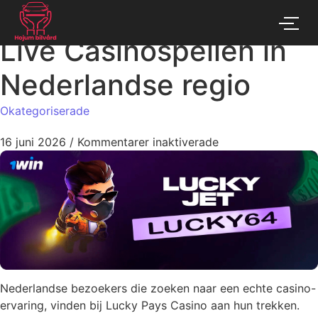
Lucky Pays Casino –
Live Casinospellen in
Nederlandse regio
Okategoriserade
16 juni 2026
/
Kommentarer inaktiverade
Nederlandse bezoekers die zoeken naar een echte casino-
ervaring, vinden bij Lucky Pays Casino aan hun trekken.