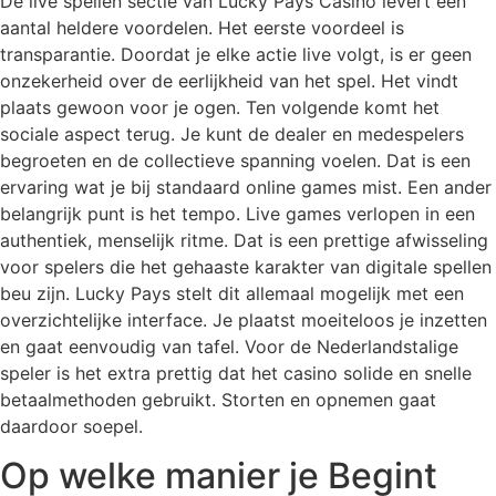
De live spellen sectie van Lucky Pays Casino levert een
aantal heldere voordelen. Het eerste voordeel is
transparantie. Doordat je elke actie live volgt, is er geen
onzekerheid over de eerlijkheid van het spel. Het vindt
plaats gewoon voor je ogen. Ten volgende komt het
sociale aspect terug. Je kunt de dealer en medespelers
begroeten en de collectieve spanning voelen. Dat is een
ervaring wat je bij standaard online games mist. Een ander
belangrijk punt is het tempo. Live games verlopen in een
authentiek, menselijk ritme. Dat is een prettige afwisseling
voor spelers die het gehaaste karakter van digitale spellen
beu zijn. Lucky Pays stelt dit allemaal mogelijk met een
overzichtelijke interface. Je plaatst moeiteloos je inzetten
en gaat eenvoudig van tafel. Voor de Nederlandstalige
speler is het extra prettig dat het casino solide en snelle
betaalmethoden gebruikt. Storten en opnemen gaat
daardoor soepel.
Op welke manier je Begint