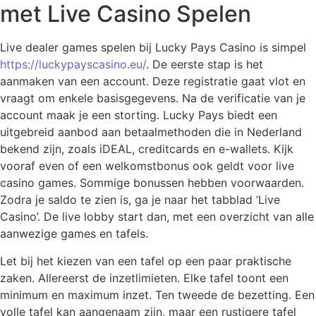
met Live Casino Spelen
Live dealer games spelen bij Lucky Pays Casino is simpel
https://luckypayscasino.eu/
. De eerste stap is het
aanmaken van een account. Deze registratie gaat vlot en
vraagt om enkele basisgegevens. Na de verificatie van je
account maak je een storting. Lucky Pays biedt een
uitgebreid aanbod aan betaalmethoden die in Nederland
bekend zijn, zoals iDEAL, creditcards en e-wallets. Kijk
vooraf even of een welkomstbonus ook geldt voor live
casino games. Sommige bonussen hebben voorwaarden.
Zodra je saldo te zien is, ga je naar het tabblad ‘Live
Casino’. De live lobby start dan, met een overzicht van alle
aanwezige games en tafels.
Let bij het kiezen van een tafel op een paar praktische
zaken. Allereerst de inzetlimieten. Elke tafel toont een
minimum en maximum inzet. Ten tweede de bezetting. Een
volle tafel kan aangenaam zijn, maar een rustigere tafel