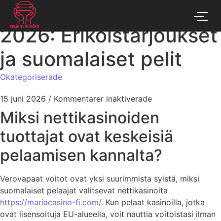
Luotettava nettikasino
2026: Erikoistarjoukset
ja suomalaiset pelit
Okategoriserade
15 juni 2026
/
Kommentarer inaktiverade
Miksi nettikasinoiden
tuottajat ovat keskeisiä
pelaamisen kannalta?
Verovapaat voitot ovat yksi suurimmista syistä, miksi
suomalaiset pelaajat valitsevat nettikasinoita
https://mariacasino-fi.com/
. Kun pelaat kasinoilla, jotka
ovat lisensoituja EU-alueella, voit nauttia voitoistasi ilman