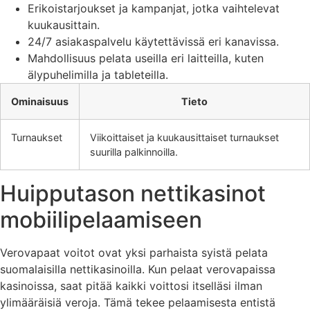
Erikoistarjoukset ja kampanjat, jotka vaihtelevat
kuukausittain.
24/7 asiakaspalvelu käytettävissä eri kanavissa.
Mahdollisuus pelata useilla eri laitteilla, kuten
älypuhelimilla ja tableteilla.
Ominaisuus
Tieto
Turnaukset
Viikoittaiset ja kuukausittaiset turnaukset
suurilla palkinnoilla.
Huipputason nettikasinot
mobiilipelaamiseen
Verovapaat voitot ovat yksi parhaista syistä pelata
suomalaisilla nettikasinoilla. Kun pelaat verovapaissa
kasinoissa, saat pitää kaikki voittosi itselläsi ilman
ylimääräisiä veroja. Tämä tekee pelaamisesta entistä