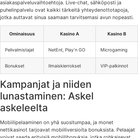
asiakaspalveluvaihtoehtoja. Live-chat, sähköposti ja
puhelinpalvelu ovat kaikki tärkeitä yhteydenottotapoja,
jotka auttavat sinua saamaan tarvitsemasi avun nopeasti.
Ominaisuus
Kasino A
Kasino B
Pelivalmistajat
NetEnt, Play’n GO
Microgaming
Bonukset
Ilmaiskierrokset
VIP-palkinnot
Kampanjat ja niiden
lunastaminen: Askel
askeleelta
Mobiilipelaaminen on yhä suositumpaa, ja monet
nettikasinot tarjoavat mobiiliversioita bonuksista. Pelaajat
voivat saada erityisiä mobiilibonuksia, jotka rohkaisevat