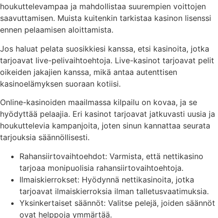
houkuttelevampaa ja mahdollistaa suurempien voittojen
saavuttamisen. Muista kuitenkin tarkistaa kasinon lisenssi
ennen pelaamisen aloittamista.
Jos haluat pelata suosikkiesi kanssa, etsi kasinoita, jotka
tarjoavat live-pelivaihtoehtoja. Live-kasinot tarjoavat pelit
oikeiden jakajien kanssa, mikä antaa autenttisen
kasinoelämyksen suoraan kotiisi.
Online-kasinoiden maailmassa kilpailu on kovaa, ja se
hyödyttää pelaajia. Eri kasinot tarjoavat jatkuvasti uusia ja
houkuttelevia kampanjoita, joten sinun kannattaa seurata
tarjouksia säännöllisesti.
Rahansiirtovaihtoehdot: Varmista, että nettikasino
tarjoaa monipuolisia rahansiirtovaihtoehtoja.
Ilmaiskierrokset: Hyödynnä nettikasinoita, jotka
tarjoavat ilmaiskierroksia ilman talletusvaatimuksia.
Yksinkertaiset säännöt: Valitse pelejä, joiden säännöt
ovat helppoja ymmärtää.