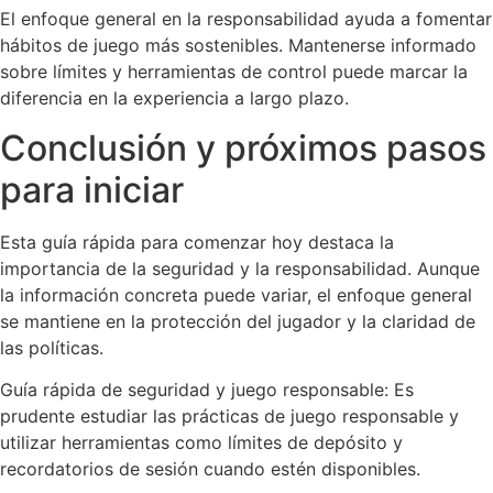
El enfoque general en la responsabilidad ayuda a fomentar
hábitos de juego más sostenibles. Mantenerse informado
sobre límites y herramientas de control puede marcar la
diferencia en la experiencia a largo plazo.
Conclusión y próximos pasos
para iniciar
Esta guía rápida para comenzar hoy destaca la
importancia de la seguridad y la responsabilidad. Aunque
la información concreta puede variar, el enfoque general
se mantiene en la protección del jugador y la claridad de
las políticas.
Guía rápida de seguridad y juego responsable: Es
prudente estudiar las prácticas de juego responsable y
utilizar herramientas como límites de depósito y
recordatorios de sesión cuando estén disponibles.