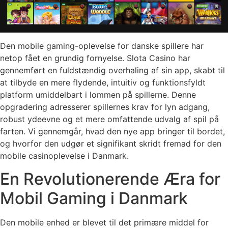
Den mobile gaming-oplevelse for danske spillere har
netop fået en grundig fornyelse. Slota Casino har
gennemført en fuldstændig overhaling af sin app, skabt til
at tilbyde en mere flydende, intuitiv og funktionsfyldt
platform umiddelbart i lommen på spillerne. Denne
opgradering adresserer spillernes krav for lyn adgang,
robust ydeevne og et mere omfattende udvalg af spil på
farten. Vi gennemgår, hvad den nye app bringer til bordet,
og hvorfor den udgør et signifikant skridt fremad for den
mobile casinoplevelse i Danmark.
En Revolutionerende Æra for
Mobil Gaming i Danmark
Den mobile enhed er blevet til det primære middel for