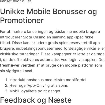
uanset hvor du er.
Unikke Mobile Bonusser og
Promotioner
For at markere lanceringen og påskønne mobile brugere
introducerer Slota Casino en samling app-specifikke
tilbud. Disse kan inkludere gratis spins reserveret til app-
brugere, indbetalingsbonusser med fordelagtige vilkår eller
eksklusive turneringer. Disse kampagner er lette at deltage
i, da de ofte aktiveres automatisk ved login via app’en. Det
fremhæver værdien af at bruge den mobile platform som
sin vigtigste kanal.
Introduktionsbonus med ekstra mobilfordel
Hver uge ”App-Only” gratis spins
Mobil loyalitets point ganget
Feedback og Næste