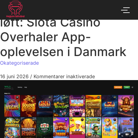
Mobile Får Et Markant
løft: Slota Casino
Overhaler App-
oplevelsen i Danmark
Okategoriserade
16 juni 2026
/
Kommentarer inaktiverade