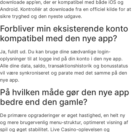
downloade app’en, der er kompatibel med både iOS og
Android. Kontrollér at downloade fra en officiel kilde for at
sikre tryghed og den nyeste udgave.
Forbliver min eksisterende konto
kompatibel med den nye app?
Ja, fuldt ud. Du kan bruge dine sædvanlige login-
oplysninger til at logge ind på din konto i den nye app.
Alle dine data, saldo, transaktionshistorik og bonusstatus
vil være synkroniseret og parate med det samme på den
nye app.
På hvilken måde gør den nye app
bedre end den gamle?
De primære opgraderinger er øget hastighed, en helt ny
og mere brugervenlig menu-struktur, optimeret visning af
spil og øget stabilitet. Live Casino-oplevelsen og