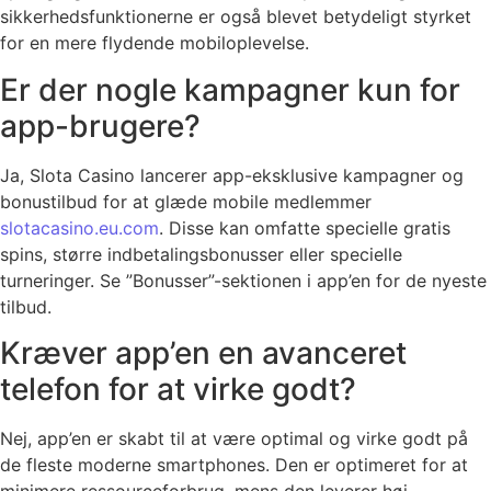
sikkerhedsfunktionerne er også blevet betydeligt styrket
for en mere flydende mobiloplevelse.
Er der nogle kampagner kun for
app-brugere?
Ja, Slota Casino lancerer app-eksklusive kampagner og
bonustilbud for at glæde mobile medlemmer
slotacasino.eu.com
. Disse kan omfatte specielle gratis
spins, større indbetalingsbonusser eller specielle
turneringer. Se ”Bonusser”-sektionen i app’en for de nyeste
tilbud.
Kræver app’en en avanceret
telefon for at virke godt?
Nej, app’en er skabt til at være optimal og virke godt på
de fleste moderne smartphones. Den er optimeret for at