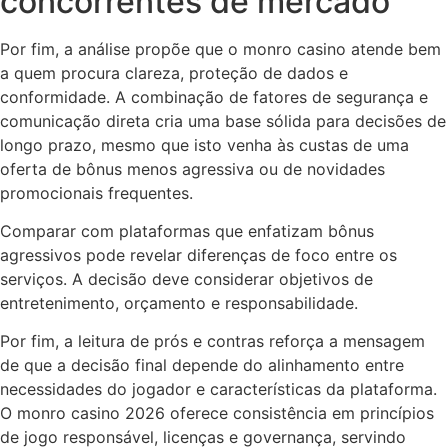
concorrentes de mercado
Por fim, a análise propõe que o monro casino atende bem
a quem procura clareza, proteção de dados e
conformidade. A combinação de fatores de segurança e
comunicação direta cria uma base sólida para decisões de
longo prazo, mesmo que isto venha às custas de uma
oferta de bônus menos agressiva ou de novidades
promocionais frequentes.
Comparar com plataformas que enfatizam bônus
agressivos pode revelar diferenças de foco entre os
serviços. A decisão deve considerar objetivos de
entretenimento, orçamento e responsabilidade.
Por fim, a leitura de prós e contras reforça a mensagem
de que a decisão final depende do alinhamento entre
necessidades do jogador e características da plataforma.
O monro casino 2026 oferece consistência em princípios
de jogo responsável, licenças e governança, servindo