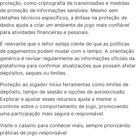
proteção, como criptografia de transmissões e medidas
de proteção de informações sensíveis. Mesmo sem
detalhes técnicos específicos, a ênfase na proteção de
dados ajuda a criar um ambiente de jogo mais confiável
para atividades financeiras e pessoais.
É relevante que o leitor esteja ciente de que as políticas
de pagamentos podem mudar com o tempo. A orientação
genérica é revisar regularmente as informações oficiais da
plataforma para confirmar atualizações que possam afetar
depósitos, saques ou limites.
Proteção ao jogador inclui ferramentas como limites de
depósito, tempo de sessão e opções de autoexclusão.
Explorar e ajustar esses recursos ajuda a manter o
controle sobre o comportamento de jogo, promovendo
uma participação mais segura e responsável.
Visite o cassino para conhecer mais, sempre priorizando
práticas de jogo responsável