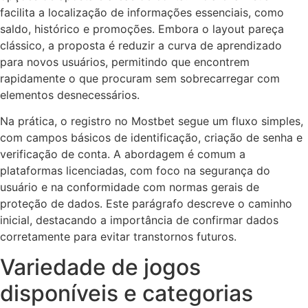
facilita a localização de informações essenciais, como
saldo, histórico e promoções. Embora o layout pareça
clássico, a proposta é reduzir a curva de aprendizado
para novos usuários, permitindo que encontrem
rapidamente o que procuram sem sobrecarregar com
elementos desnecessários.
Na prática, o registro no Mostbet segue um fluxo simples,
com campos básicos de identificação, criação de senha e
verificação de conta. A abordagem é comum a
plataformas licenciadas, com foco na segurança do
usuário e na conformidade com normas gerais de
proteção de dados. Este parágrafo descreve o caminho
inicial, destacando a importância de confirmar dados
corretamente para evitar transtornos futuros.
Variedade de jogos
disponíveis e categorias