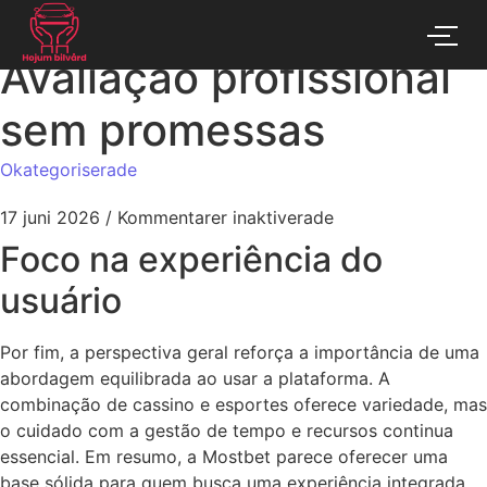
Mostbet 2026:
Avaliação profissional
sem promessas
Okategoriserade
17 juni 2026
/
Kommentarer inaktiverade
Foco na experiência do
usuário
Por fim, a perspectiva geral reforça a importância de uma
abordagem equilibrada ao usar a plataforma. A
combinação de cassino e esportes oferece variedade, mas
o cuidado com a gestão de tempo e recursos continua
essencial. Em resumo, a Mostbet parece oferecer uma
base sólida para quem busca uma experiência integrada,