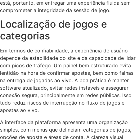
está, portanto, em entregar uma experiência fluida sem
comprometer a integridade da sessão de jogo.
Localização de jogos e
categorias
Em termos de confiabilidade, a experiência de usuário
depende da estabilidade do site e da capacidade de lidar
com picos de tráfego. Um painel bem estruturado evita
lentidão na hora de confirmar apostas, bem como falhas
na entrega de jogadas ao vivo. A boa prática é manter
software atualizado, evitar redes instáveis e assegurar
conexão segura, principalmente em redes públicas. Isso
tudo reduz riscos de interrupção no fluxo de jogos e
apostas ao vivo.
A interface da plataforma apresenta uma organização
simples, com menus que delineiam categorias de jogos,
opções de aposta e áreas de conta. A clareza visual