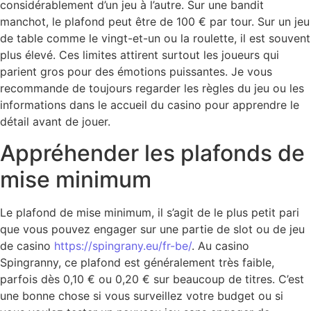
considérablement d’un jeu à l’autre. Sur une bandit
manchot, le plafond peut être de 100 € par tour. Sur un jeu
de table comme le vingt-et-un ou la roulette, il est souvent
plus élevé. Ces limites attirent surtout les joueurs qui
parient gros pour des émotions puissantes. Je vous
recommande de toujours regarder les règles du jeu ou les
informations dans le accueil du casino pour apprendre le
détail avant de jouer.
Appréhender les plafonds de
mise minimum
Le plafond de mise minimum, il s’agit de le plus petit pari
que vous pouvez engager sur une partie de slot ou de jeu
de casino
https://spingrany.eu/fr-be/
. Au casino
Spingranny, ce plafond est généralement très faible,
parfois dès 0,10 € ou 0,20 € sur beaucoup de titres. C’est
une bonne chose si vous surveillez votre budget ou si