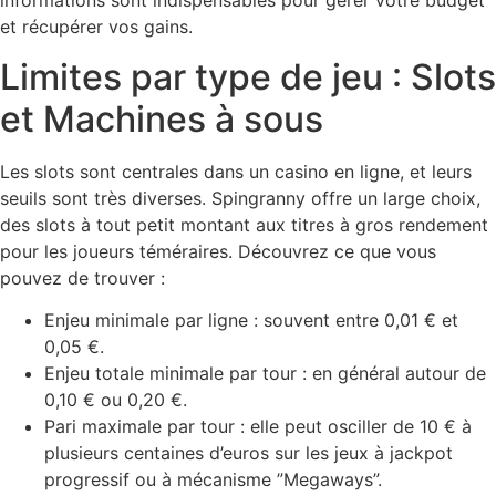
informations sont indispensables pour gérer votre budget
et récupérer vos gains.
Limites par type de jeu : Slots
et Machines à sous
Les slots sont centrales dans un casino en ligne, et leurs
seuils sont très diverses. Spingranny offre un large choix,
des slots à tout petit montant aux titres à gros rendement
pour les joueurs téméraires. Découvrez ce que vous
pouvez de trouver :
Enjeu minimale par ligne : souvent entre 0,01 € et
0,05 €.
Enjeu totale minimale par tour : en général autour de
0,10 € ou 0,20 €.
Pari maximale par tour : elle peut osciller de 10 € à
plusieurs centaines d’euros sur les jeux à jackpot
progressif ou à mécanisme ”Megaways”.