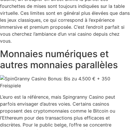
fourchettes de mises sont toujours indiquées sur la table
virtuelle. Ces limites sont en général plus élevées que dans
les jeux classiques, ce qui correspond à l’expérience
immersive et premium proposée. C’est l’endroit parfait si
vous cherchez l’ambiance d’un vrai casino depuis chez
vous.
Monnaies numériques et
autres monnaies parallèles
L’euro est la référence, mais Spingranny Casino peut
parfois envisager d’autres voies. Certains casinos
proposent des cryptomonnaies comme le Bitcoin ou
l’Ethereum pour des transactions plus efficaces et
discrètes. Pour le public belge, l’offre se concentre