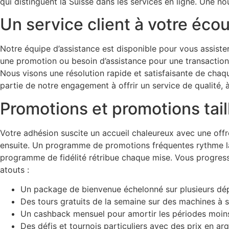
qui distinguent la Suisse dans les services en ligne. Une 
Un service client à votre éco
Notre équipe d’assistance est disponible pour vous assiste
une promotion ou besoin d’assistance pour une transaction, 
Nous visons une résolution rapide et satisfaisante de chaqu
partie de notre engagement à offrir un service de qualité, à
Promotions et promotions tai
Votre adhésion suscite un accueil chaleureux avec une offr
ensuite. Un programme de promotions fréquentes rythme la 
programme de fidélité rétribue chaque mise. Vous progress
atouts :
Un package de bienvenue échelonné sur plusieurs dépô
Des tours gratuits de la semaine sur des machines à 
Un cashback mensuel pour amortir les périodes moin
Des défis et tournois particuliers avec des prix en a