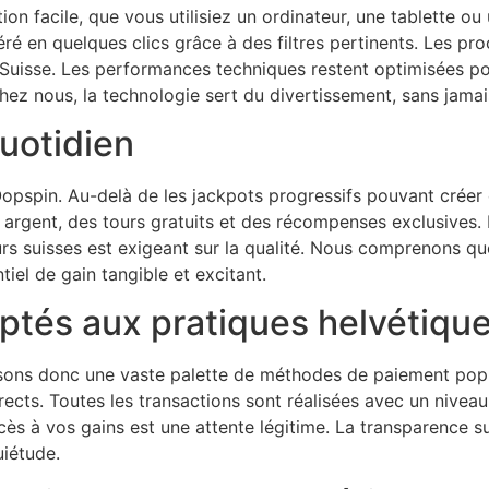
 facile, que vous utilisiez un ordinateur, une tablette ou 
féré en quelques clics grâce à des filtres pertinents. Les p
 Suisse. Les performances techniques restent optimisées po
hez nous, la technologie sert du divertissement, sans jama
quotidien
pspin. Au-delà de les jackpots progressifs pouvant créer d
en argent, des tours gratuits et des récompenses exclusives.
eurs suisses est exigeant sur la qualité. Nous comprenons qu
iel de gain tangible et excitant.
tés aux pratiques helvétiqu
posons donc une vaste palette de méthodes de paiement popu
rects. Toutes les transactions sont réalisées avec un niveau
s à vos gains est une attente légitime. La transparence sur 
uiétude.