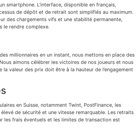
un smartphone. L’interface, disponible en français,
rocessus de dépôt et de retrait sont simplifiés au maximum.
ur des chargements vifs et une stabilité permanente,
is le rendre complexe.
es millionnaires en un instant, nous mettons en place des
 Nous aimons célébrer les victoires de nos joueurs et nous
e la valeur des prix doit être à la hauteur de l’engagement
es
laires en Suisse, notamment Twint, PostFinance, les
 élevé de sécurité et une vitesse remarquable. Les retraits
les frais éventuels et les limites de transaction est