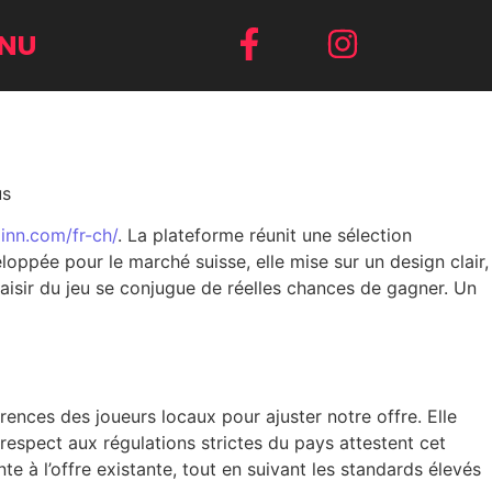
prix encore plus
NU
inn.com/fr-ch/
. La plateforme réunit une sélection
oppée pour le marché suisse, elle mise sur un design clair,
laisir du jeu se conjugue de réelles chances de gagner. Un
érences des joueurs locaux pour ajuster notre offre. Elle
 respect aux régulations strictes du pays attestent cet
 à l’offre existante, tout en suivant les standards élevés