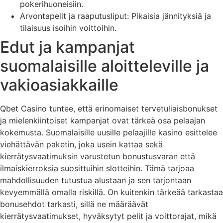
pokerihuoneisiin.
Arvontapelit ja raaputusliput: Pikaisia jännityksiä ja
tilaisuus isoihin voittoihin.
Edut ja kampanjat
suomalaisille aloitteleville ja
vakioasiakkaille
Qbet Casino tuntee, että erinomaiset tervetuliaisbonukset
ja mielenkiintoiset kampanjat ovat tärkeä osa pelaajan
kokemusta. Suomalaisille uusille pelaajille kasino esittelee
viehättävän paketin, joka usein kattaa sekä
kierrätysvaatimuksin varustetun bonustusvaran että
ilmaiskierroksia suosittuihin slotteihin. Tämä tarjoaa
mahdollisuuden tutustua alustaan ja sen tarjontaan
kevyemmällä omalla riskillä. On kuitenkin tärkeää tarkastaa
bonusehdot tarkasti, sillä ne määräävät
kierrätysvaatimukset, hyväksytyt pelit ja voittorajat, mikä