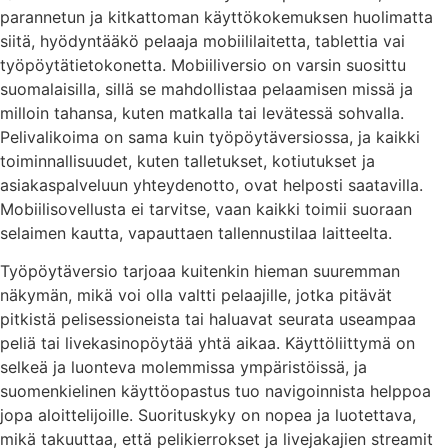
parannetun ja kitkattoman käyttökokemuksen huolimatta
siitä, hyödyntääkö pelaaja mobiililaitetta, tablettia vai
työpöytätietokonetta. Mobiiliversio on varsin suosittu
suomalaisilla, sillä se mahdollistaa pelaamisen missä ja
milloin tahansa, kuten matkalla tai levätessä sohvalla.
Pelivalikoima on sama kuin työpöytäversiossa, ja kaikki
toiminnallisuudet, kuten talletukset, kotiutukset ja
asiakaspalveluun yhteydenotto, ovat helposti saatavilla.
Mobiilisovellusta ei tarvitse, vaan kaikki toimii suoraan
selaimen kautta, vapauttaen tallennustilaa laitteelta.
Työpöytäversio tarjoaa kuitenkin hieman suuremman
näkymän, mikä voi olla valtti pelaajille, jotka pitävät
pitkistä pelisessioneista tai haluavat seurata useampaa
peliä tai livekasinopöytää yhtä aikaa. Käyttöliittymä on
selkeä ja luonteva molemmissa ympäristöissä, ja
suomenkielinen käyttöopastus tuo navigoinnista helppoa
jopa aloittelijoille. Suorituskyky on nopea ja luotettava,
mikä takuuttaa, että pelikierrokset ja livejakajien streamit