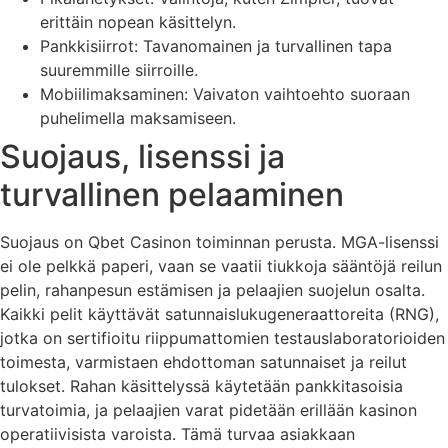
erittäin nopean käsittelyn.
Pankkisiirrot: Tavanomainen ja turvallinen tapa
suuremmille siirroille.
Mobiilimaksaminen: Vaivaton vaihtoehto suoraan
puhelimella maksamiseen.
Suojaus, lisenssi ja
turvallinen pelaaminen
Suojaus on Qbet Casinon toiminnan perusta. MGA-lisenssi
ei ole pelkkä paperi, vaan se vaatii tiukkoja sääntöjä reilun
pelin, rahanpesun estämisen ja pelaajien suojelun osalta.
Kaikki pelit käyttävät satunnaislukugeneraattoreita (RNG),
jotka on sertifioitu riippumattomien testauslaboratorioiden
toimesta, varmistaen ehdottoman satunnaiset ja reilut
tulokset. Rahan käsittelyssä käytetään pankkitasoisia
turvatoimia, ja pelaajien varat pidetään erillään kasinon
operatiivisista varoista. Tämä turvaa asiakkaan