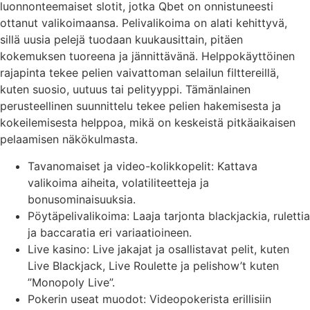
luonnonteemaiset slotit, jotka Qbet on onnistuneesti
ottanut valikoimaansa. Pelivalikoima on alati kehittyvä,
sillä uusia pelejä tuodaan kuukausittain, pitäen
kokemuksen tuoreena ja jännittävänä. Helppokäyttöinen
rajapinta tekee pelien vaivattoman selailun filttereillä,
kuten suosio, uutuus tai pelityyppi. Tämänlainen
perusteellinen suunnittelu tekee pelien hakemisesta ja
kokeilemisesta helppoa, mikä on keskeistä pitkäaikaisen
pelaamisen näkökulmasta.
Tavanomaiset ja video-kolikkopelit: Kattava
valikoima aiheita, volatiliteetteja ja
bonusominaisuuksia.
Pöytäpelivalikoima: Laaja tarjonta blackjackia, rulettia
ja baccaratia eri variaatioineen.
Live kasino: Live jakajat ja osallistavat pelit, kuten
Live Blackjack, Live Roulette ja pelishow’t kuten
”Monopoly Live”.
Pokerin useat muodot: Videopokerista erillisiin