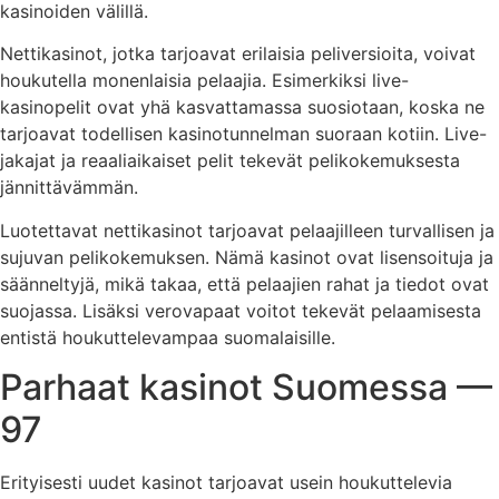
kasinoiden välillä.
Nettikasinot, jotka tarjoavat erilaisia peliversioita, voivat
houkutella monenlaisia pelaajia. Esimerkiksi live-
kasinopelit ovat yhä kasvattamassa suosiotaan, koska ne
tarjoavat todellisen kasinotunnelman suoraan kotiin. Live-
jakajat ja reaaliaikaiset pelit tekevät pelikokemuksesta
jännittävämmän.
Luotettavat nettikasinot tarjoavat pelaajilleen turvallisen ja
sujuvan pelikokemuksen. Nämä kasinot ovat lisensoituja ja
säänneltyjä, mikä takaa, että pelaajien rahat ja tiedot ovat
suojassa. Lisäksi verovapaat voitot tekevät pelaamisesta
entistä houkuttelevampaa suomalaisille.
Parhaat kasinot Suomessa —
97
Erityisesti uudet kasinot tarjoavat usein houkuttelevia