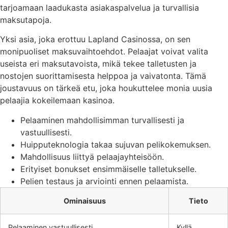
tarjoamaan laadukasta asiakaspalvelua ja turvallisia
maksutapoja.
Yksi asia, joka erottuu Lapland Casinossa, on sen
monipuoliset maksuvaihtoehdot. Pelaajat voivat valita
useista eri maksutavoista, mikä tekee talletusten ja
nostojen suorittamisesta helppoa ja vaivatonta. Tämä
joustavuus on tärkeä etu, joka houkuttelee monia uusia
pelaajia kokeilemaan kasinoa.
Pelaaminen mahdollisimman turvallisesti ja
vastuullisesti.
Huipputeknologia takaa sujuvan pelikokemuksen.
Mahdollisuus liittyä pelaajayhteisöön.
Erityiset bonukset ensimmäiselle talletukselle.
Pelien testaus ja arviointi ennen pelaamista.
Ominaisuus
Tieto
Pelaaminen vastuullisesti
Kyllä