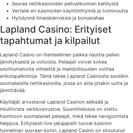
Seuraa nettikasinoiden pelivalikoiman kehitystä
Vertaile eri kasinoiden käyttöliittymiä ja toimivuutta
Hyödynnä ilmaiskierroksia ja bonusrahaa
Lapland Casino: Erityiset
tapahtumat ja kilpailut
Lapland Casino on ihanteellinen paikka nauttia pelien
jännityksestä ja voitoista. Pelaajat voivat kokea
unohtumatonta viihdettä ja mahdollisuuden voittaa
erikoispalkintoja. Tämä tekee Lapland Casinosta suosikin
suomalaisilla nettikasinoilla, jossa on aina jotakin uutta ja
jännittävää.
Käyttäjät arvostavat Lapland Casinon selkeää ja
intuitiivista verkkosivustoa. Suunnittelussa on otettu
huomioon suomalaiset pelaajat, mikä tekee navigoinnista
helppoa. Erityisesti live-jakajapelit tuovat kasinon
tunnelman suoraan kotiin. Lapland Casino on sitoutunut