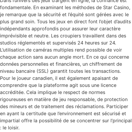
Dans l’univers des jeux d’argent en ligne, la confiance est
fondamentale. En examinant les méthodes de Star Casino,
je remarque que la sécurité et l’équité sont gérées avec le
plus grand soin. Tous les jeux en direct font l’objet d’audits
indépendants approfondis pour assurer leur caractère
imprévisible et neutre. Les croupiers travaillent dans des
studios réglementés et supervisés 24 heures sur 24.
L’utilisation de caméras multiples rend possible de voir
chaque action sans aucun angle mort. En ce qui concerne
données personnelles et financières, un chiffrement de
niveau bancaire (SSL) garantit toutes les transactions.
Pour le joueur canadien, il est également apaisant de
comprendre que la plateforme agit sous une licence
accréditée. Cela implique le respect de normes
rigoureuses en matière de jeu responsable, de protection
des mineurs et de traitement des réclamations. Participer
en ayant la certitude que l’environnement est sécurisé et
impartial offre la possibilité de se concentrer sur l’principal
: le loisir.