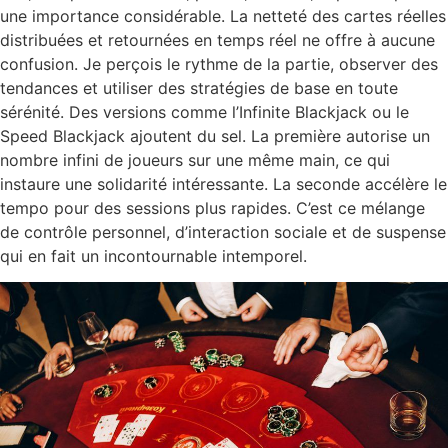
une importance considérable. La netteté des cartes réelles
distribuées et retournées en temps réel ne offre à aucune
confusion. Je perçois le rythme de la partie, observer des
tendances et utiliser des stratégies de base en toute
sérénité. Des versions comme l’Infinite Blackjack ou le
Speed Blackjack ajoutent du sel. La première autorise un
nombre infini de joueurs sur une même main, ce qui
instaure une solidarité intéressante. La seconde accélère le
tempo pour des sessions plus rapides. C’est ce mélange
de contrôle personnel, d’interaction sociale et de suspense
qui en fait un incontournable intemporel.