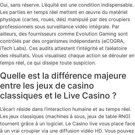
Oui, sans réserve. L’équité est une condition indispensable.
Les parties en temps réel mettent en œuvre du matériel
physique (cartes, roues, dés) manipulé par des croupiers
professionnels sous surveillance vidéo intégrale. Par
ailleurs, des fournisseurs comme Evolution Gaming sont
contrôlés par des organismes indépendants (eCOGRA,
iTech Labs). Ces audits attestent l’intégrité et l’aléatoire
des résultats. Vous visualisez chaque action se dérouler en
temps réel, ce qui dissipe toute suspicion.
Quelle est la différence majeure
entre les jeux de casino
classiques et le Live Casino ?
L’écart réside dans l’interaction humaine et au temps réel.
Les jeux classiques (machines à sous, jeux de table RNG)
tournent grâce à un logiciel. Le Casino live vous place face
à un vrai croupier via une diffusion vidéo HD. Vous pouvez