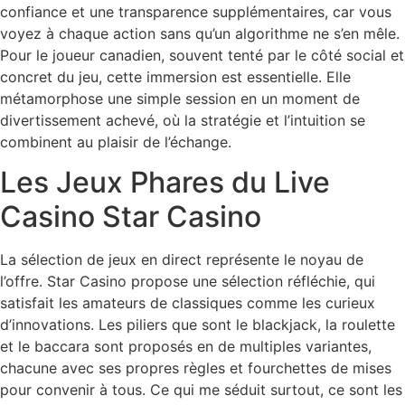
confiance et une transparence supplémentaires, car vous
voyez à chaque action sans qu’un algorithme ne s’en mêle.
Pour le joueur canadien, souvent tenté par le côté social et
concret du jeu, cette immersion est essentielle. Elle
métamorphose une simple session en un moment de
divertissement achevé, où la stratégie et l’intuition se
combinent au plaisir de l’échange.
Les Jeux Phares du Live
Casino Star Casino
La sélection de jeux en direct représente le noyau de
l’offre. Star Casino propose une sélection réfléchie, qui
satisfait les amateurs de classiques comme les curieux
d’innovations. Les piliers que sont le blackjack, la roulette
et le baccara sont proposés en de multiples variantes,
chacune avec ses propres règles et fourchettes de mises
pour convenir à tous. Ce qui me séduit surtout, ce sont les