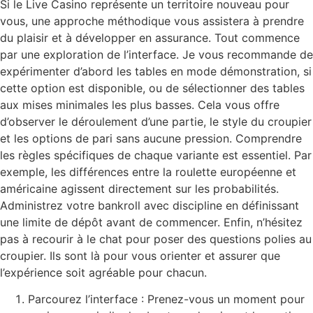
Si le Live Casino représente un territoire nouveau pour
vous, une approche méthodique vous assistera à prendre
du plaisir et à développer en assurance. Tout commence
par une exploration de l’interface. Je vous recommande de
expérimenter d’abord les tables en mode démonstration, si
cette option est disponible, ou de sélectionner des tables
aux mises minimales les plus basses. Cela vous offre
d’observer le déroulement d’une partie, le style du croupier
et les options de pari sans aucune pression. Comprendre
les règles spécifiques de chaque variante est essentiel. Par
exemple, les différences entre la roulette européenne et
américaine agissent directement sur les probabilités.
Administrez votre bankroll avec discipline en définissant
une limite de dépôt avant de commencer. Enfin, n’hésitez
pas à recourir à le chat pour poser des questions polies au
croupier. Ils sont là pour vous orienter et assurer que
l’expérience soit agréable pour chacun.
Parcourez l’interface : Prenez-vous un moment pour