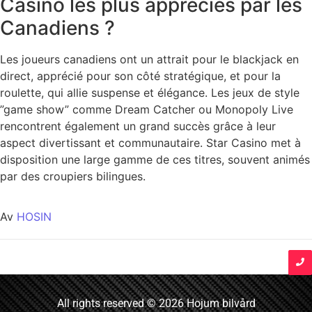
Casino les plus appréciés par les
Canadiens ?
Les joueurs canadiens ont un attrait pour le blackjack en
direct, apprécié pour son côté stratégique, et pour la
roulette, qui allie suspense et élégance. Les jeux de style
”game show” comme Dream Catcher ou Monopoly Live
rencontrent également un grand succès grâce à leur
aspect divertissant et communautaire. Star Casino met à
disposition une large gamme de ces titres, souvent animés
par des croupiers bilingues.
Av
HOSIN
All rights reserved © 2026 Hojum bilvård