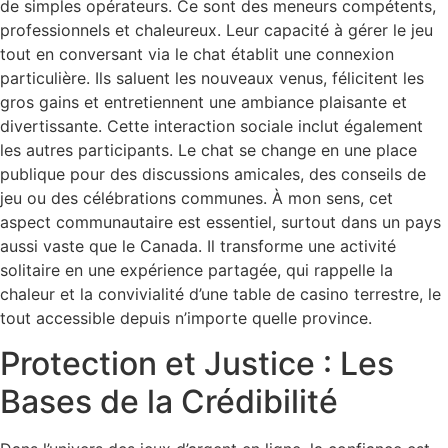
de simples opérateurs. Ce sont des meneurs compétents,
professionnels et chaleureux. Leur capacité à gérer le jeu
tout en conversant via le chat établit une connexion
particulière. Ils saluent les nouveaux venus, félicitent les
gros gains et entretiennent une ambiance plaisante et
divertissante. Cette interaction sociale inclut également
les autres participants. Le chat se change en une place
publique pour des discussions amicales, des conseils de
jeu ou des célébrations communes. À mon sens, cet
aspect communautaire est essentiel, surtout dans un pays
aussi vaste que le Canada. Il transforme une activité
solitaire en une expérience partagée, qui rappelle la
chaleur et la convivialité d’une table de casino terrestre, le
tout accessible depuis n’importe quelle province.
Protection et Justice : Les
Bases de la Crédibilité