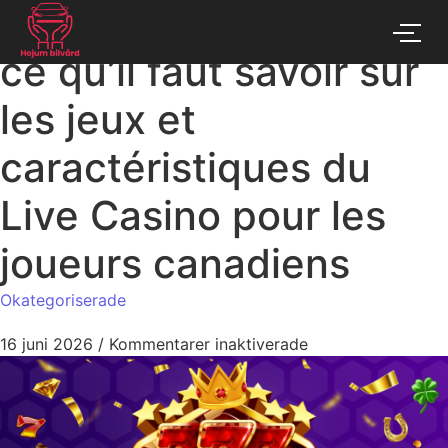
Plateforme Star : Tout
ce qu’il faut savoir sur
les jeux et
caractéristiques du
Live Casino pour les
joueurs canadiens
Okategoriserade
16 juni 2026
/
Kommentarer inaktiverade