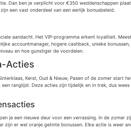
itie. Dan ben je verplicht voor €350 weddenschappen plaa
 zijn een vast onderdeel van een eerlijk bonusbeleid.
eciale aandacht. Het VIP-programma erkent loyaliteit. Mees
oonlijke accountmanager, hogere cashback, unieke bonussen
 niveau en hoe gunstiger de voordelen.
-Acties
 Sinterklaas, Kerst, Oud & Nieuw, Pasen of de zomer start he
n ranglijst. Deze acties zijn tijdelijk en in trek, dus wees
ensacties
open je een nieuwe deur voor een verrassing. In de zomer 
r zijn er wel oranje getinte bonussen. Elke actie is weer a