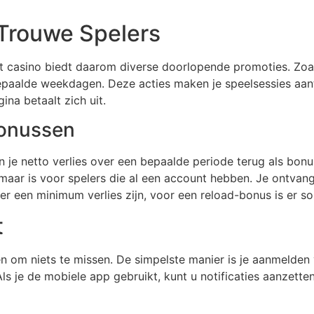
Trouwe Spelers
t casino biedt daarom diverse doorlopende promoties. Zoal
epaalde weekdagen. Deze acties maken je speelsessies aant
na betaalt zich uit.
Bonussen
 je netto verlies over een bepaalde periode terug als bonus
aar is voor spelers die al een account hebben. Je ontvang
r een minimum verlies zijn, voor een reload-bonus is er s
t
 om niets te missen. De simpelste manier is je aanmelden v
ls je de mobiele app gebruikt, kunt u notificaties aanzett