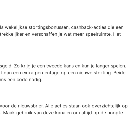
s wekelijkse stortingsbonussen, cashback-acties die een
rekkelijker en verschaffen je wat meer speelruimte. Het
geld. Zo krijg je een tweede kans en kun je langer spelen.
t dan een extra percentage op een nieuwe storting. Beide
oms een code nodig.
oor de nieuwsbrief. Alle acties staan ook overzichtelijk op
en. Maak gebruik van deze kanalen om altijd op de hoogte