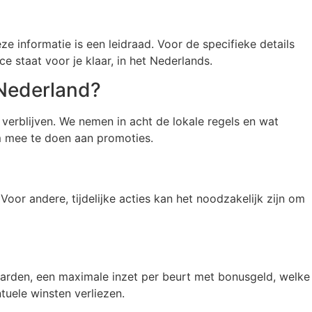
informatie is een leidraad. Voor de specifieke details
ce staat voor je klaar, in het Nederlands.
 Nederland?
 verblijven. We nemen in acht de lokale regels en wat
m mee te doen aan promoties.
oor andere, tijdelijke acties kan het noodzakelijk zijn om
arden, een maximale inzet per beurt met bonusgeld, welke
tuele winsten verliezen.