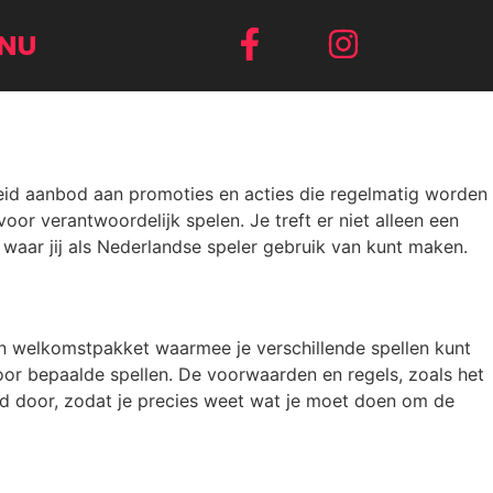
ngen voor Spelers uit
NU
reid aanbod aan promoties en acties die regelmatig worden
r verantwoordelijk spelen. Je treft er niet alleen een
waar jij als Nederlandse speler gebruik van kunt maken.
n welkomstpakket waarmee je verschillende spellen kunt
voor bepaalde spellen. De voorwaarden en regels, zoals het
d door, zodat je precies weet wat je moet doen om de