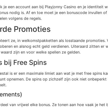
 je een account aan bij Playjonny Casino en je identiteit w
onus nodig is. Af en toe moet je een bonuscode invullen o
elen volgens de regels.
erde Promoties
enteert ze, in welkomstpakketten als losstaande promoties. 
oberen en alsnog echt geld verdienen. Uiteraard zitten er
ze waard zijn en voor welke spellen ze gelden.
s bij Free Spins
estal is er een maximale limiet aan wat je met free spins k
kunt opnemen. De spins op zichzelf zijn ook niet onbeperkt
elt.
rements)
rdeel van vrijwel elke bonus. Ze tonen aan hoe vaak je he