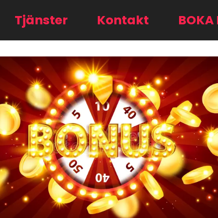
ek van de Grootste Onli
Tjänster
Kontakt
BOKA 