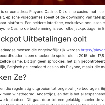
s er één adres: Playone Casino. Dit online casino met licen
raait, epische videogames speelt of de opwinding van tafel
ar platform. Een heldere interface, exclusieve bonussen en 
ayone Casino de bestemming is voor elke jackpotjager in Be
kpot Uitbetalingen ooit
lledaagse mensen die ongelooflijk rijk werden
https://play
ecordhouder is een onbekende speler die in 2015 ruim 17,8
zelfde game. Dit zijn geen sprookjes, het zijn gecontroleerd
k, Belgisch gelicentieerd casino als Playone, maakt die mog
rken Ze?
jzen die regelmatig uitgroeien tot ongelooflijke bedragen. 
ximum winstbedrag. Anderzijds, en dat is het allerspannends
twerk plaatsen. Dit gaat door tot een gelukkige speler de v