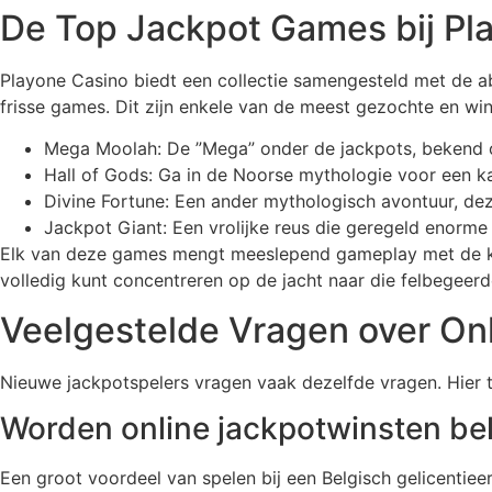
De Top Jackpot Games bij Pl
Playone Casino biedt een collectie samengesteld met de ab
frisse games. Dit zijn enkele van de meest gezochte en win
Mega Moolah: De ”Mega” onder de jackpots, bekend om
Hall of Gods: Ga in de Noorse mythologie voor een k
Divine Fortune: Een ander mythologisch avontuur, de
Jackpot Giant: Een vrolijke reus die geregeld enorme 
Elk van deze games mengt meeslepend gameplay met de kans
volledig kunt concentreren op de jacht naar die felbegeer
Veelgestelde Vragen over On
Nieuwe jackpotspelers vragen vaak dezelfde vragen. Hier 
Worden online jackpotwinsten bel
Een groot voordeel van spelen bij een Belgisch gelicentieerd