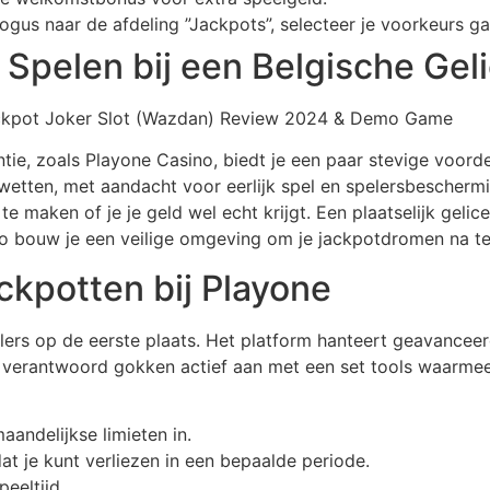
logus naar de afdeling ”Jackpots”, selecteer je voorkeurs
 Spelen bij een Belgische Gel
ntie, zoals Playone Casino, biedt je een paar stevige voor
 wetten, met aandacht voor eerlijk spel en spelersbeschermi
te maken of je je geld wel echt krijgt. Een plaatselijk gel
 Zo bouw je een veilige omgeving om je jackpotdromen na te
kpotten bij Playone
elers op de eerste plaats. Het platform hanteert geavanceer
verantwoord gokken actief aan met een set tools waarmee 
aandelijkse limieten in.
at je kunt verliezen in een bepaalde periode.
eeltijd.