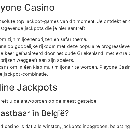
ayone Casino
solute top jackpot-games van dit moment. Je ontdekt er de
stgevende jackpots die je hier aantreft:
 zijn miljoenenprijzen en safarithema.
ans op goddelijke rijkdom met deze populaire progressieve
ze keer geïnspireerd door het oude Griekenland, met extra
prijzen weggeeft aan zijn spelers.
 om in één klap multimiljonair te worden. Playone Casino 
de jackpot-combinatie.
line Jackpots
treft u de antwoorden op de meest gestelde.
astbaar in België?
 casino is dat alle winsten, jackpots inbegrepen, belastingv