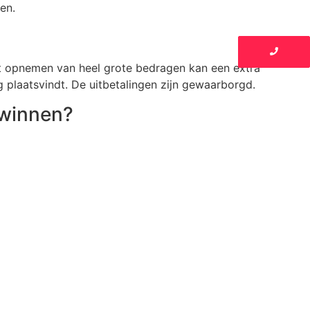
en.
et opnemen van heel grote bedragen kan een extra
g plaatsvindt. De uitbetalingen zijn gewaarborgd.
 winnen?
r de hoofdprijs. Check dit altijd in de spelregels of de
ie van de meest lucratieve progressieve en vaste
 handige bonussen, duidelijke spelregels en een serieuze
nderende winst. Of je nu uit bent op een bescheiden prijs
seren. Goed bankroll management is essentieel: kies een