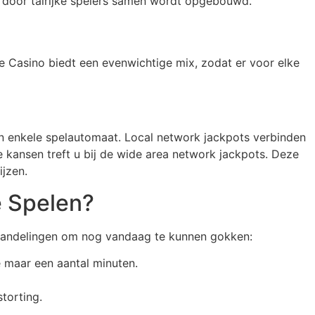
die door talrijke spelers samen wordt opgebouwd.
 Casino biedt een evenwichtige mix, zodat er voor elke
én enkele spelautomaat. Local network jackpots verbinden
e kansen treft u bij de wide area network jackpots. Deze
ijzen.
e Spelen?
e handelingen om nog vandaag te kunnen gokken:
e maar een aantal minuten.
torting.