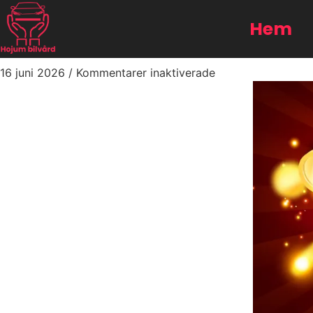
Playone Casino is de Pl
Hem
Okategoriserade
16 juni 2026
/
Kommentarer inaktiverade