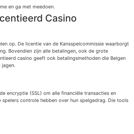
 game en ga met meedoen.
icentieerd Casino
delen op. De licentie van de Kansspelcommissie waarborgt
ng. Bovendien zijn alle betalingen, ook de grote
icentieerd casino geeft ook betalingsmethoden die Belgen
 jagen.
de encryptie (SSL) om alle financiële transacties en
spelers controle hebben over hun spelgedrag. Die tools