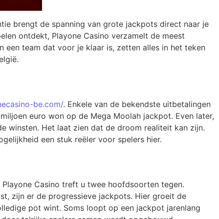
tie brengt de spanning van grote jackpots direct naar je
spelen ontdekt, Playone Casino verzamelt de meest
een team dat voor je klaar is, zetten alles in het teken
lgië.
onecasino-be.com/
. Enkele van de bekendste uitbetalingen
 miljoen euro won op de Mega Moolah jackpot. Even later,
e winsten. Het laat zien dat de droom realiteit kan zijn.
elijkheid een stuk reëler voor spelers hier.
Bij Playone Casino treft u twee hoofdsoorten tegen.
t, zijn er de progressieve jackpots. Hier groeit de
olledige pot wint. Soms loopt op een jackpot jarenlang