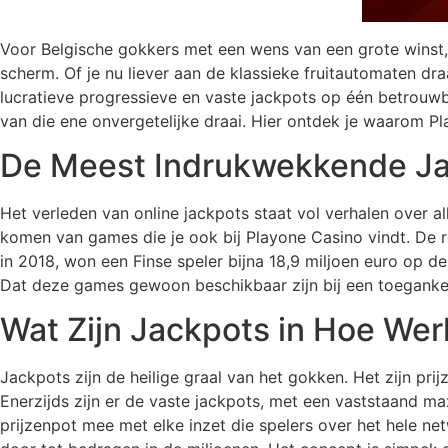
Voor Belgische gokkers met een wens van een grote winst, i
scherm. Of je nu liever aan de klassieke fruitautomaten d
lucratieve progressieve en vaste jackpots op één betrouwba
van die ene onvergetelijke draai. Hier ontdek je waarom Pl
De Meest Indrukwekkende Jac
Het verleden van online jackpots staat vol verhalen over a
komen van games die je ook bij Playone Casino vindt. De r
in 2018, won een Finse speler bijna 18,9 miljoen euro op de
Dat deze games gewoon beschikbaar zijn bij een toegankelij
Wat Zijn Jackpots in Hoe We
Jackpots zijn de heilige graal van het gokken. Het zijn pri
Enerzijds zijn er de vaste jackpots, met een vaststaand ma
prijzenpot mee met elke inzet die spelers over het hele ne