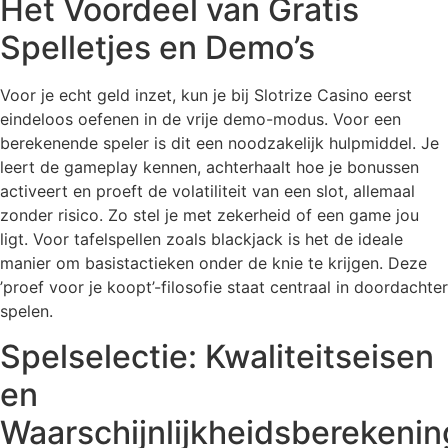
Het Voordeel van Gratis
Spelletjes en Demo’s
Voor je echt geld inzet, kun je bij Slotrize Casino eerst
eindeloos oefenen in de vrije demo-modus. Voor een
berekenende speler is dit een noodzakelijk hulpmiddel. Je
leert de gameplay kennen, achterhaalt hoe je bonussen
activeert en proeft de volatiliteit van een slot, allemaal
zonder risico. Zo stel je met zekerheid of een game jou
ligt. Voor tafelspellen zoals blackjack is het de ideale
manier om basistactieken onder de knie te krijgen. Deze
’proef voor je koopt’-filosofie staat centraal in doordachter
spelen.
Spelselectie: Kwaliteitseisen
en
Waarschijnlijkheidsberekenin