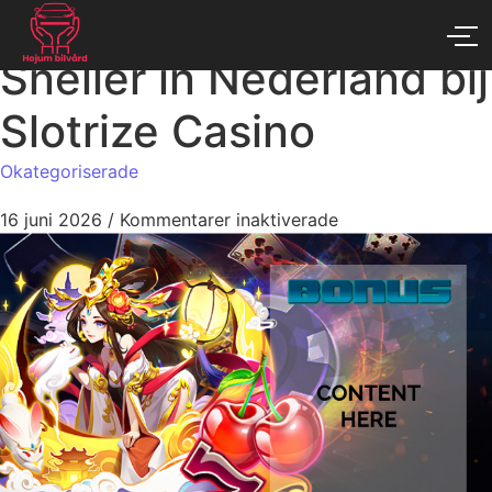
Speel Smarter, Win
Sneller in Nederland bij
Slotrize Casino
Okategoriserade
16 juni 2026
/
Kommentarer inaktiverade