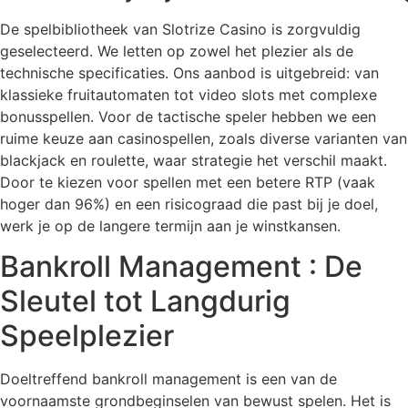
De spelbibliotheek van Slotrize Casino is zorgvuldig
geselecteerd. We letten op zowel het plezier als de
technische specificaties. Ons aanbod is uitgebreid: van
klassieke fruitautomaten tot video slots met complexe
bonusspellen. Voor de tactische speler hebben we een
ruime keuze aan casinospellen, zoals diverse varianten van
blackjack en roulette, waar strategie het verschil maakt.
Door te kiezen voor spellen met een betere RTP (vaak
hoger dan 96%) en een risicograad die past bij je doel,
werk je op de langere termijn aan je winstkansen.
Bankroll Management : De
Sleutel tot Langdurig
Speelplezier
Doeltreffend bankroll management is een van de
voornaamste grondbeginselen van bewust spelen. Het is