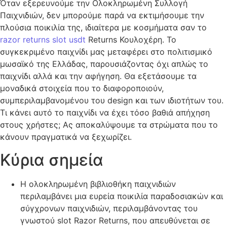
Όταν εξερευνούμε την Ολοκληρωμένη Συλλογή
Παιχνιδιών, δεν μπορούμε παρά να εκτιμήσουμε την
πλούσια ποικιλία της, ιδιαίτερα με κοσμήματα σαν το
razor returns slot usdt
Returns Κουλοχέρη. Το
συγκεκριμένο παιχνίδι μας μεταφέρει στο πολιτισμικό
μωσαϊκό της Ελλάδας, παρουσιάζοντας όχι απλώς το
παιχνίδι αλλά και την αφήγηση. Θα εξετάσουμε τα
μοναδικά στοιχεία που το διαφοροποιούν,
συμπεριλαμβανομένου του design και των ιδιοτήτων του.
Τι κάνει αυτό το παιχνίδι να έχει τόσο βαθιά απήχηση
στους χρήστες; Ας αποκαλύψουμε τα στρώματα που το
κάνουν πραγματικά να ξεχωρίζει.
Κύρια σημεία
Η ολοκληρωμένη βιβλιοθήκη παιχνιδιών
περιλαμβάνει μια ευρεία ποικιλία παραδοσιακών και
σύγχρονων παιχνιδιών, περιλαμβάνοντας του
γνωστού slot Razor Returns, που απευθύνεται σε