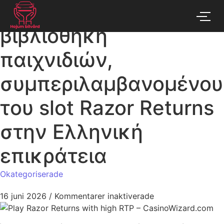
Ολοκληρωμένη
βιβλιοθήκη
παιχνιδιών,
συμπεριλαμβανομένου
του slot Razor Returns
στην Ελληνική
επικράτεια
Okategoriserade
16 juni 2026
/
Kommentarer inaktiverade