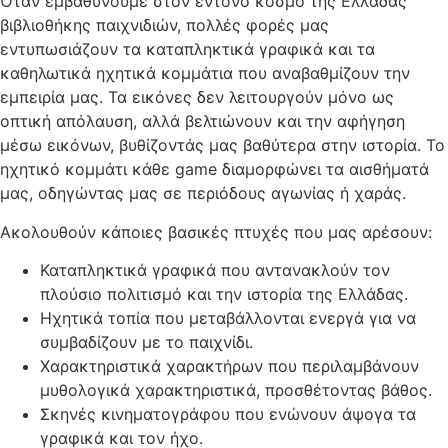
Όταν εμβαθύνουμε στον έντονο κόσμο της Ελλάδας
βιβλιοθήκης παιχνιδιών, πολλές φορές μας
εντυπωσιάζουν τα καταπληκτικά γραφικά και τα
καθηλωτικά ηχητικά κομμάτια που αναβαθμίζουν την
εμπειρία μας. Τα εικόνες δεν λειτουργούν μόνο ως
οπτική απόλαυση, αλλά βελτιώνουν και την αφήγηση
μέσω εικόνων, βυθίζοντάς μας βαθύτερα στην ιστορία. Το
ηχητικό κομμάτι κάθε game διαμορφώνει τα αισθήματά
μας, οδηγώντας μας σε περιόδους αγωνίας ή χαράς.
Ακολουθούν κάποιες βασικές πτυχές που μας αρέσουν:
Καταπληκτικά γραφικά που αντανακλούν τον
πλούσιο πολιτισμό και την ιστορία της Ελλάδας.
Ηχητικά τοπία που μεταβάλλονται ενεργά για να
συμβαδίζουν με το παιχνίδι.
Χαρακτηριστικά χαρακτήρων που περιλαμβάνουν
μυθολογικά χαρακτηριστικά, προσθέτοντας βάθος.
Σκηνές κινηματογράφου που ενώνουν άψογα τα
γραφικά και τον ήχο.