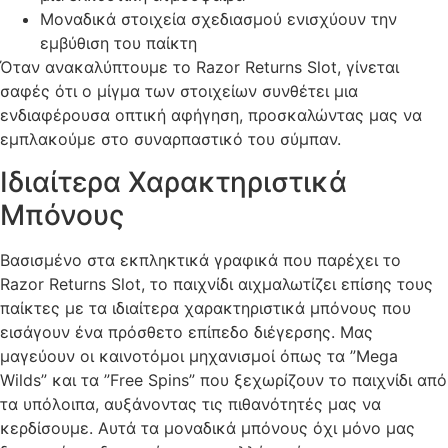
Μοναδικά στοιχεία σχεδιασμού ενισχύουν την
εμβύθιση του παίκτη
Όταν ανακαλύπτουμε το Razor Returns Slot, γίνεται
σαφές ότι ο μίγμα των στοιχείων συνθέτει μια
ενδιαφέρουσα οπτική αφήγηση, προσκαλώντας μας να
εμπλακούμε στο συναρπαστικό του σύμπαν.
Ιδιαίτερα Χαρακτηριστικά
Μπόνους
Βασισμένο στα εκπληκτικά γραφικά που παρέχει το
Razor Returns Slot, το παιχνίδι αιχμαλωτίζει επίσης τους
παίκτες με τα ιδιαίτερα χαρακτηριστικά μπόνους που
εισάγουν ένα πρόσθετο επίπεδο διέγερσης. Μας
μαγεύουν οι καινοτόμοι μηχανισμοί όπως τα ”Mega
Wilds” και τα ”Free Spins” που ξεχωρίζουν το παιχνίδι από
τα υπόλοιπα, αυξάνοντας τις πιθανότητές μας να
κερδίσουμε. Αυτά τα μοναδικά μπόνους όχι μόνο μας