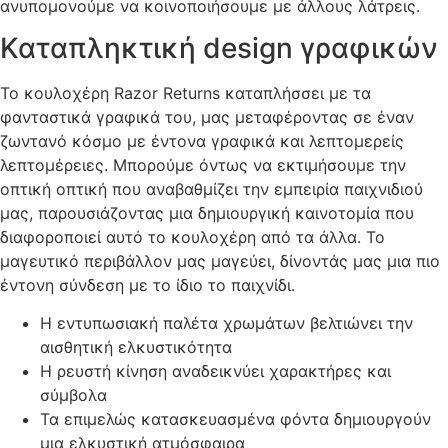
ανυπομονούμε να κοινοποιήσουμε με άλλους λάτρεις.
Καταπληκτική design γραφικών
Το κουλοχέρη Razor Returns καταπλήσσει με τα
φανταστικά γραφικά του, μας μεταφέροντας σε έναν
ζωντανό κόσμο με έντονα γραφικά και λεπτομερείς
λεπτομέρειες. Μπορούμε όντως να εκτιμήσουμε την
οπτική οπτική που αναβαθμίζει την εμπειρία παιχνιδιού
μας, παρουσιάζοντας μια δημιουργική καινοτομία που
διαφοροποιεί αυτό το κουλοχέρη από τα άλλα. Το
μαγευτικό περιβάλλον μας μαγεύει, δίνοντάς μας μια πιο
έντονη σύνδεση με το ίδιο το παιχνίδι.
Η εντυπωσιακή παλέτα χρωμάτων βελτιώνει την
αισθητική ελκυστικότητα
Η ρευστή κίνηση αναδεικνύει χαρακτήρες και
σύμβολα
Τα επιμελώς κατασκευασμένα φόντα δημιουργούν
μια ελκυστική ατμόσφαιρα