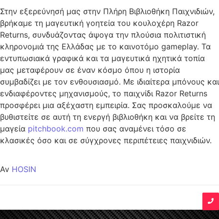
Στην εξερεύνησή μας στην Πλήρη Βιβλιοθήκη Παιχνιδιών,
βρήκαμε τη μαγευτική γοητεία του κουλοχέρη Razor
Returns, συνδυάζοντας άψογα την πλούσια πολιτιστική
κληρονομιά της Ελλάδας με το καινοτόμο gameplay. Τα
εντυπωσιακά γραφικά και τα μαγευτικά ηχητικά τοπία
μας μεταφέρουν σε έναν κόσμο όπου η ιστορία
συμβαδίζει με τον ενθουσιασμό. Με ιδιαίτερα μπόνους και
ενδιαφέροντες μηχανισμούς, το παιχνίδι Razor Returns
προσφέρει μια αξέχαστη εμπειρία. Σας προσκαλούμε να
βυθιστείτε σε αυτή τη ενεργή βιβλιοθήκη και να βρείτε τη
μαγεία
pitchbook.com
που σας αναμένει τόσο σε
κλασικές όσο και σε σύγχρονες περιπέτειες παιχνιδιών.
Av
HOSIN