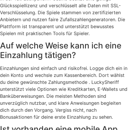
Glücksspiellizenz und verschlüsselt alle Daten mit SSL-
Verschlüsselung. Die Spiele stammen von zertifizierten
Anbietern und nutzen faire Zufallszahlengeneratoren. Die
Plattform ist transparent und unterstützt bewusstes
Spielen mit praktischen Tools für Spieler.
Auf welche Weise kann ich eine
Einzahlung tätigen?
Einzahlungen sind einfach und risikofrei. Logge dich ein in
dein Konto und wechsle zum Kassenbereich. Dort wählst
du deine gewünschte Zahlungsmethode . LuckySheriff
unterstützt viele Optionen wie Kreditkarten, E-Wallets und
Banküberweisungen. Die meisten Methoden sind
unverzüglich nutzbar, und klare Anweisungen begleiten
dich durch den Vorgang. Vergiss nicht, nach
Bonusaktionen für deine erste Einzahlung zu sehen.
Ist vorhanden eine mobile App