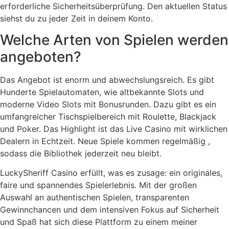
erforderliche Sicherheitsüberprüfung. Den aktuellen Status
siehst du zu jeder Zeit in deinem Konto.
Welche Arten von Spielen werden
angeboten?
Das Angebot ist enorm und abwechslungsreich. Es gibt
Hunderte Spielautomaten, wie altbekannte Slots und
moderne Video Slots mit Bonusrunden. Dazu gibt es ein
umfangreicher Tischspielbereich mit Roulette, Blackjack
und Poker. Das Highlight ist das Live Casino mit wirklichen
Dealern in Echtzeit. Neue Spiele kommen regelmäßig ,
sodass die Bibliothek jederzeit neu bleibt.
LuckySheriff Casino erfüllt, was es zusage: ein originales,
faire und spannendes Spielerlebnis. Mit der großen
Auswahl an authentischen Spielen, transparenten
Gewinnchancen und dem intensiven Fokus auf Sicherheit
und Spaß hat sich diese Plattform zu einem meiner