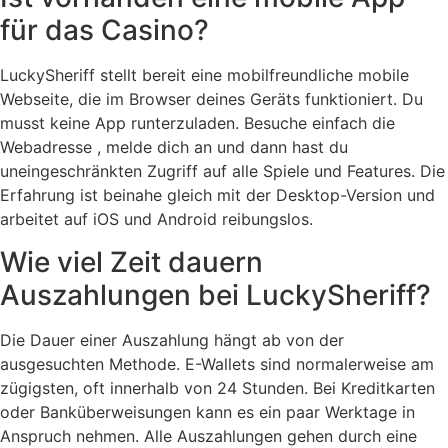
für das Casino?
LuckySheriff stellt bereit eine mobilfreundliche mobile
Webseite, die im Browser deines Geräts funktioniert. Du
musst keine App runterzuladen. Besuche einfach die
Webadresse , melde dich an und dann hast du
uneingeschränkten Zugriff auf alle Spiele und Features. Die
Erfahrung ist beinahe gleich mit der Desktop-Version und
arbeitet auf iOS und Android reibungslos.
Wie viel Zeit dauern
Auszahlungen bei LuckySheriff?
Die Dauer einer Auszahlung hängt ab von der
ausgesuchten Methode. E-Wallets sind normalerweise am
zügigsten, oft innerhalb von 24 Stunden. Bei Kreditkarten
oder Banküberweisungen kann es ein paar Werktage in
Anspruch nehmen. Alle Auszahlungen gehen durch eine