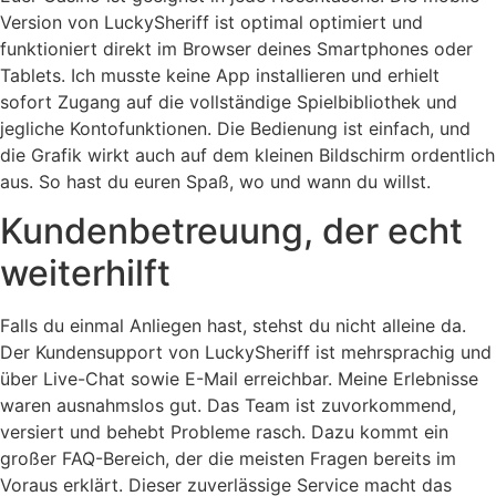
Version von LuckySheriff ist optimal optimiert und
funktioniert direkt im Browser deines Smartphones oder
Tablets. Ich musste keine App installieren und erhielt
sofort Zugang auf die vollständige Spielbibliothek und
jegliche Kontofunktionen. Die Bedienung ist einfach, und
die Grafik wirkt auch auf dem kleinen Bildschirm ordentlich
aus. So hast du euren Spaß, wo und wann du willst.
Kundenbetreuung, der echt
weiterhilft
Falls du einmal Anliegen hast, stehst du nicht alleine da.
Der Kundensupport von LuckySheriff ist mehrsprachig und
über Live-Chat sowie E-Mail erreichbar. Meine Erlebnisse
waren ausnahmslos gut. Das Team ist zuvorkommend,
versiert und behebt Probleme rasch. Dazu kommt ein
großer FAQ-Bereich, der die meisten Fragen bereits im
Voraus erklärt. Dieser zuverlässige Service macht das