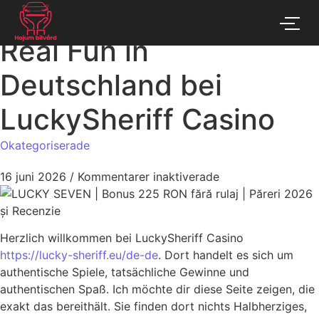
Real Games Real Wins
Real Fun in
Deutschland bei
LuckySheriff Casino
Okategoriserade
16 juni 2026
/
Kommentarer inaktiverade
Herzlich willkommen bei LuckySheriff Casino
https://lucky-sheriff.eu/de-de
. Dort handelt es sich um
authentische Spiele, tatsächliche Gewinne und
authentischen Spaß. Ich möchte dir diese Seite zeigen, die
exakt das bereithält. Sie finden dort nichts Halbherziges,