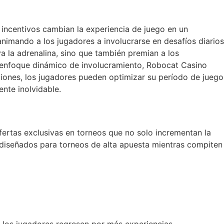
incentivos cambian la experiencia de juego en un
imando a los jugadores a involucrarse en desafíos diarios
 la adrenalina, sino que también premian a los
 enfoque dinámico de involucramiento, Robocat Casino
ciones, los jugadores pueden optimizar su período de juego
nte inolvidable.
fertas exclusivas en torneos que no solo incrementan la
 diseñados para torneos de alta apuesta mientras compiten
 los jugadores regresen por más experiencias.