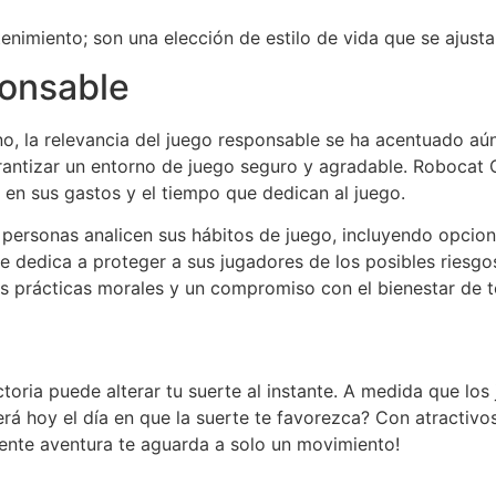
nimiento; son una elección de estilo de vida que se ajusta 
ponsable
, la relevancia del juego responsable se ha acentuado aún 
arantizar un entorno de juego seguro y agradable. Robocat
 en sus gastos y el tiempo que dedican al juego.
 personas analicen sus hábitos de juego, incluyendo opcion
dedica a proteger a sus jugadores de los posibles riesgos 
as prácticas morales y un compromiso con el bienestar de t
oria puede alterar tu suerte al instante. A medida que lo
erá hoy el día en que la suerte te favorezca? Con atractiv
uiente aventura te aguarda a solo un movimiento!