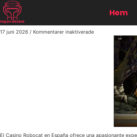
Rueda, triunfa y feste
Hem
Okategoriserade
17 juni 2026
/
Kommentarer inaktiverade
El Casino Robocat en España ofrece una apasionante exper