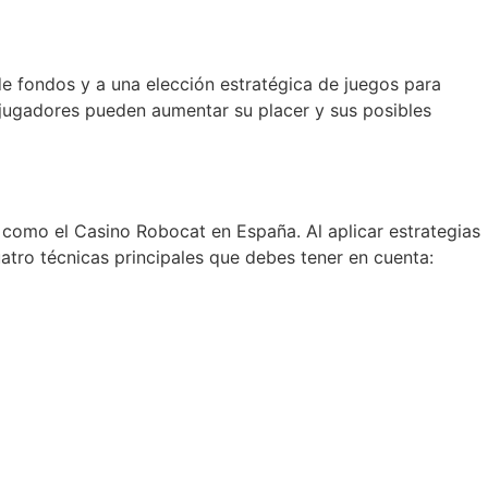
de fondos y a una elección estratégica de juegos para
los jugadores pueden aumentar su placer y sus posibles
o, como el Casino Robocat en España. Al aplicar estrategias
uatro técnicas principales que debes tener en cuenta: