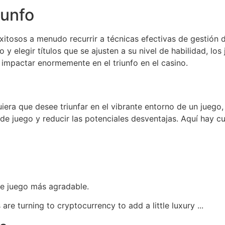
iunfo
xitosos a menudo recurrir a técnicas efectivas de gestión 
to y elegir títulos que se ajusten a su nivel de habilidad, 
impactar enormemente en el triunfo en el casino.
quiera que desee triunfar en el vibrante entorno de un jueg
 de juego y reducir las potenciales desventajas. Aquí hay c
de juego más agradable.