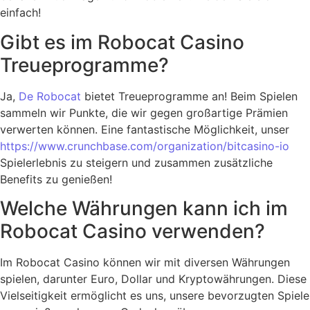
einfach!
Gibt es im Robocat Casino
Treueprogramme?
Ja,
De Robocat
bietet Treueprogramme an! Beim Spielen
sammeln wir Punkte, die wir gegen großartige Prämien
verwerten können. Eine fantastische Möglichkeit, unser
https://www.crunchbase.com/organization/bitcasino-io
Spielerlebnis zu steigern und zusammen zusätzliche
Benefits zu genießen!
Welche Währungen kann ich im
Robocat Casino verwenden?
Im Robocat Casino können wir mit diversen Währungen
spielen, darunter Euro, Dollar und Kryptowährungen. Diese
Vielseitigkeit ermöglicht es uns, unsere bevorzugten Spiele