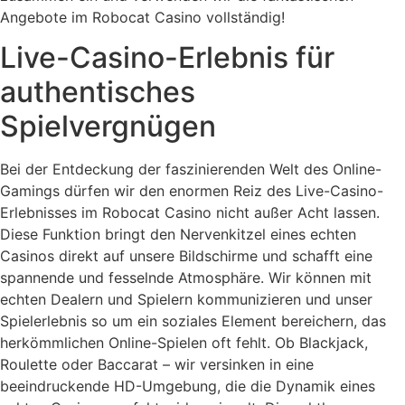
Angebote im Robocat Casino vollständig!
Live-Casino-Erlebnis für
authentisches
Spielvergnügen
Bei der Entdeckung der faszinierenden Welt des Online-
Gamings dürfen wir den enormen Reiz des Live-Casino-
Erlebnisses im Robocat Casino nicht außer Acht lassen.
Diese Funktion bringt den Nervenkitzel eines echten
Casinos direkt auf unsere Bildschirme und schafft eine
spannende und fesselnde Atmosphäre. Wir können mit
echten Dealern und Spielern kommunizieren und unser
Spielerlebnis so um ein soziales Element bereichern, das
herkömmlichen Online-Spielen oft fehlt. Ob Blackjack,
Roulette oder Baccarat – wir versinken in eine
beeindruckende HD-Umgebung, die die Dynamik eines