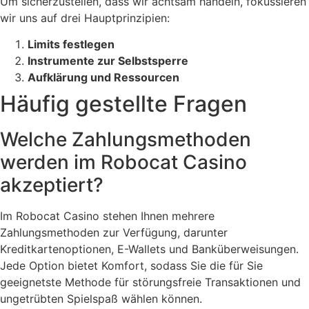
Um sicherzustellen, dass wir achtsam handeln, fokussieren
wir uns auf drei Hauptprinzipien:
Limits festlegen
Instrumente zur Selbstsperre
Aufklärung und Ressourcen
Häufig gestellte Fragen
Welche Zahlungsmethoden
werden im Robocat Casino
akzeptiert?
Im Robocat Casino stehen Ihnen mehrere
Zahlungsmethoden zur Verfügung, darunter
Kreditkartenoptionen, E-Wallets und Banküberweisungen.
Jede Option bietet Komfort, sodass Sie die für Sie
geeignetste Methode für störungsfreie Transaktionen und
ungetrübten Spielspaß wählen können.