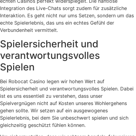
echten Casinos perfekt widerspiegelt. Die nahtlose
Integration des Live-Chats sorgt zudem für zusätzliche
Interaktion. Es geht nicht nur ums Setzen, sondern um das
echte Spielerlebnis, das uns ein echtes Gefühl der
Verbundenheit vermittelt.
Spielersicherheit und
verantwortungsvolles
Spielen
Bei Robocat Casino legen wir hohen Wert auf
Spielersicherheit und verantwortungsvolles Spielen. Dabei
ist es uns essentiell zu verstehen, dass unser
Spielvergnügen nicht auf Kosten unseres Wohlergehens
gehen sollte. Wir setzen auf ein ausgewogenes
Spielerlebnis, bei dem Sie unbeschwert spielen und sich
gleichzeitig geschützt fühlen können.