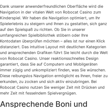
Dank unserer anwenderfreundlichen Oberfläche wird die
Navigation in der vitalen Welt von Robocat Casino zum
Kinderspiel. Wir haben die Navigation optimiert, um Ihr
Spielerlebnis zu steigern und Ihnen zu gestatten, sich ganz
auf den Spielspaß zu richten. Ob Sie in unserer
umfangreichen Spielbibliothek stöbern oder Ihre
Kontodaten überprüfen möchten – alles ist nur einen Klick
distanziert. Das intuitive Layout mit deutlichen Kategorien
und ansprechenden Grafiken führt Sie leicht durch die Welt
von Robocat Casino. Unser reaktionsschnelles Design
garantiert, dass Sie auf Computern und Mobilgeräten
immer zügig und unkompliziert finden, was Sie wünschen.
Diese reibungslos Navigation ermöglicht es Ihnen, freier zu
erkunden, zu zocken und sich aktiv einzubringen. Bei
Robocat Casino nutzen Sie weniger Zeit mit Drücken und
mehr Zeit mit fesselndem Spielvergnügen.
Ansprechende Boni und