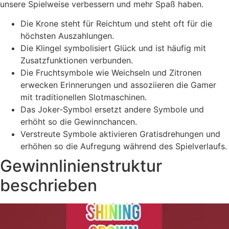
unsere Spielweise verbessern und mehr Spaß haben.
Die Krone steht für Reichtum und steht oft für die
höchsten Auszahlungen.
Die Klingel symbolisiert Glück und ist häufig mit
Zusatzfunktionen verbunden.
Die Fruchtsymbole wie Weichseln und Zitronen
erwecken Erinnerungen und assoziieren die Gamer
mit traditionellen Slotmaschinen.
Das Joker-Symbol ersetzt andere Symbole und
erhöht so die Gewinnchancen.
Verstreute Symbole aktivieren Gratisdrehungen und
erhöhen so die Aufregung während des Spielverlaufs.
Gewinnlinienstruktur
beschrieben