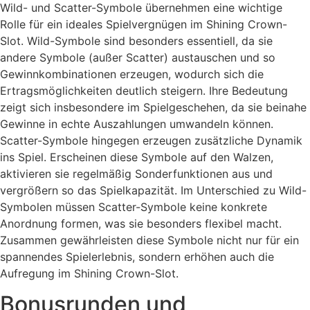
Wild- und Scatter-Symbole übernehmen eine wichtige
Rolle für ein ideales Spielvergnügen im Shining Crown-
Slot. Wild-Symbole sind besonders essentiell, da sie
andere Symbole (außer Scatter) austauschen und so
Gewinnkombinationen erzeugen, wodurch sich die
Ertragsmöglichkeiten deutlich steigern. Ihre Bedeutung
zeigt sich insbesondere im Spielgeschehen, da sie beinahe
Gewinne in echte Auszahlungen umwandeln können.
Scatter-Symbole hingegen erzeugen zusätzliche Dynamik
ins Spiel. Erscheinen diese Symbole auf den Walzen,
aktivieren sie regelmäßig Sonderfunktionen aus und
vergrößern so das Spielkapazität. Im Unterschied zu Wild-
Symbolen müssen Scatter-Symbole keine konkrete
Anordnung formen, was sie besonders flexibel macht.
Zusammen gewährleisten diese Symbole nicht nur für ein
spannendes Spielerlebnis, sondern erhöhen auch die
Aufregung im Shining Crown-Slot.
Bonusrunden und