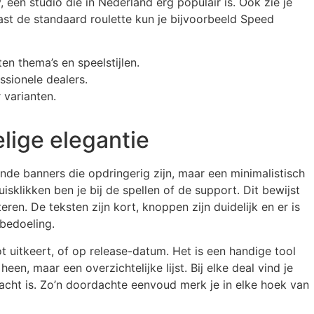
 een studio die in Nederland erg populair is. Ook zie je
aast de standaard roulette kun je bijvoorbeeld Speed
en thema’s en speelstijlen.
ssionele dealers.
 varianten.
lige elegantie
nde banners die opdringerig zijn, maar een minimalistisch
isklikken ben je bij de spellen of de support. Dit bewijst
en. De teksten zijn kort, knoppen zijn duidelijk en er is
 bedoeling.
t uitkeert, of op release-datum. Het is een handige tool
n, maar een overzichtelijke lijst. Bij elke deal vind je
dacht is. Zo’n doordachte eenvoud merk je in elke hoek van