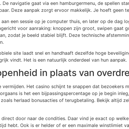
kt. De navigatie gaat via een hamburgermenu, de spellen st
hikbaar. Deze aanpak zorgt ervoor makkelijk. Je hoeft geen 
 aan een sessie op je computer thuis, en later op de dag lo
ngericht voor aanraking: knoppen zijn groot, swipen gaat g
aan, zodat je beeld stabiel blijft. Deze technische afstemm
n.
obiele site laadt snel en handhaaft dezelfde hoge beveilig
rijk vindt. Het is een natuurlijk onderdeel van hun aanpak.
openheid in plaats van overd
e vermijden. Het casino schijnt te snappen dat bezoekers m
rgaans is het een bijpassingspercentage op je begin inleg, 
oals herlaad bonusacties of terugbetaling. Bekijk altijd zelf 
e direct door naar de condities. Daar vind je exact op welk
ijd hebt. Ook is er helder of er een maximale winstlimiet va