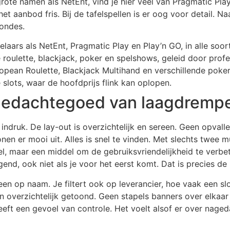
rote namen als NetEnt, vind je hier veel van Pragmatic Play,
t aanbod fris. Bij de tafelspellen is er oog voor detail. N
rondes.
aars als NetEnt, Pragmatic Play en Play’n GO, in alle soort
 roulette, blackjack, poker en spelshows, geleid door profe
ropean Roulette, Blackjack Multihand en verschillende poker
 slots, waar de hoofdprijs flink kan oplopen.
gedachtegoed van laagdrempe
druk. De lay-out is overzichtelijk en sereen. Geen opvalle
en er mooi uit. Alles is snel te vinden. Met slechts twee mu
, maar een middel om de gebruiksvriendelijkheid te verbeter
end, ook niet als je voor het eerst komt. Dat is precies de
en op naam. Je filtert ook op leverancier, hoe vaak een slo
overzichtelijk getoond. Geen stapels banners over elkaar hee
eeft een gevoel van controle. Het voelt alsof er over nage