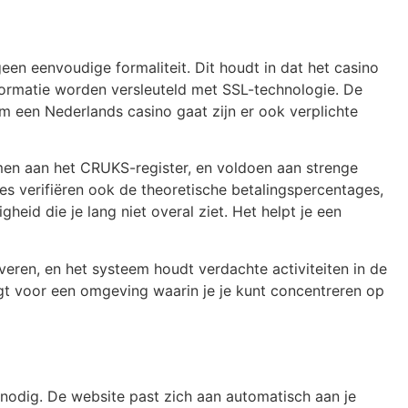
 geen eenvoudige formaliteit. Dit houdt in dat het casino
nformatie worden versleuteld met SSL-technologie. De
om een Nederlands casino gaat zijn er ook verplichte
emen aan het CRUKS-register, en voldoen aan strenge
les verifiëren ook de theoretische betalingspercentages,
eid die je lang niet overal ziet. Het helpt je een
veren, en het systeem houdt verdachte activiteiten in de
orgt voor een omgeving waarin je je kunt concentreren op
 nodig. De website past zich aan automatisch aan je