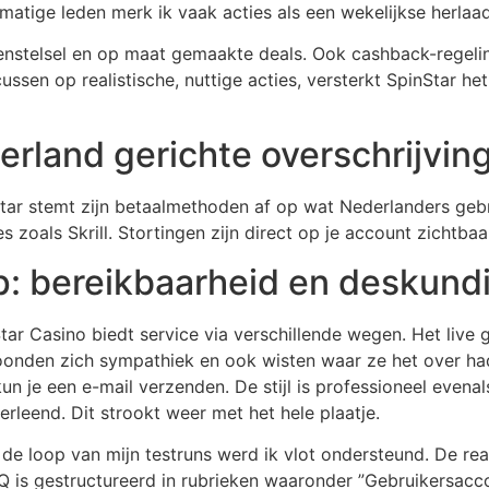
matige leden merk ik vaak acties als een wekelijkse herlaa
nstelsel en op maat gemaakte deals. Ook cashback-regeling
cussen op realistische, nuttige acties, versterkt SpinStar 
erland gerichte overschrijvin
tar stemt zijn betaalmethoden af op wat Nederlanders geb
zoals Skrill. Stortingen zijn direct op je account zichtbaa
p: bereikbaarheid en deskund
Star Casino biedt service via verschillende wegen. Het live 
 toonden zich sympathiek en ook wisten waar ze het over h
n je een e-mail verzenden. De stijl is professioneel evena
rleend. Dit strookt weer met het hele plaatje.
 de loop van mijn testruns werd ik vlot ondersteund. De re
AQ is gestructureerd in rubrieken waaronder ”Gebruikersacco