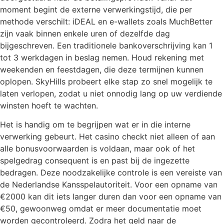
moment begint de externe verwerkingstijd, die per
methode verschilt: iDEAL en e-wallets zoals MuchBetter
zijn vaak binnen enkele uren of dezelfde dag
bijgeschreven. Een traditionele bankoverschrijving kan 1
tot 3 werkdagen in beslag nemen. Houd rekening met
weekenden en feestdagen, die deze termijnen kunnen
oplopen. SkyHills probeert elke stap zo snel mogelijk te
laten verlopen, zodat u niet onnodig lang op uw verdiende
winsten hoeft te wachten.
Het is handig om te begrijpen wat er in die interne
verwerking gebeurt. Het casino checkt niet alleen of aan
alle bonusvoorwaarden is voldaan, maar ook of het
spelgedrag consequent is en past bij de ingezette
bedragen. Deze noodzakelijke controle is een vereiste van
de Nederlandse Kansspelautoriteit. Voor een opname van
€2000 kan dit iets langer duren dan voor een opname van
€50, gewoonweg omdat er meer documentatie moet
worden gecontroleerd. Zodra het geld naar de