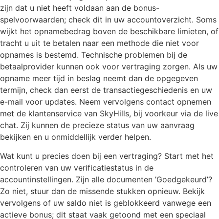
zijn dat u niet heeft voldaan aan de bonus-
spelvoorwaarden; check dit in uw accountoverzicht. Soms
wijkt het opnamebedrag boven de beschikbare limieten, of
tracht u uit te betalen naar een methode die niet voor
opnames is bestemd. Technische problemen bij de
betaalprovider kunnen ook voor vertraging zorgen. Als uw
opname meer tijd in beslag neemt dan de opgegeven
termijn, check dan eerst de transactiegeschiedenis en uw
e-mail voor updates. Neem vervolgens contact opnemen
met de klantenservice van SkyHills, bij voorkeur via de live
chat. Zij kunnen de precieze status van uw aanvraag
bekijken en u onmiddellijk verder helpen.
Wat kunt u precies doen bij een vertraging? Start met het
controleren van uw verificatiestatus in de
accountinstellingen. Zijn alle documenten ’Goedgekeurd’?
Zo niet, stuur dan de missende stukken opnieuw. Bekijk
vervolgens of uw saldo niet is geblokkeerd vanwege een
actieve bonus; dit staat vaak getoond met een speciaal