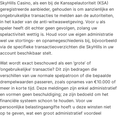
SkyHills Casino, als een bij de Kansspelautoriteit (KSA)
geregistreerde aanbieder, gehouden is om aanzienlijke en
ongebruikelijke transacties te melden aan de autoriteiten,
in het kader van de anti-witwaswetgeving. Voor u als
speler heeft dit echter geen gevolgen, zolang uw
spelactiviteit wettig is. Houd voor uw eigen administratie
wel uw stortings- en opnamegeschiedenis bij, bijvoorbeeld
via de specifieke transactieoverzichten die SkyHills in uw
account beschikbaar stelt.
Wat wordt exact beschouwd als een ’grote’ of
’ongebruikelijke’ transactie? Dit zijn bedragen die
verschillen van uw normale spelpatroon of die bepaalde
drempelwaarden passeren, zoals opnames van €10.000 of
meer in korte tijd. Deze meldingen zijn enkel administratief
en vormen geen beschuldiging; ze zijn bedoeld om het
financiële systeem schoon te houden. Voor uw
persoonlijke belastingaangifte hoeft u deze winsten niet
op te geven, wat een groot administratief voordeel