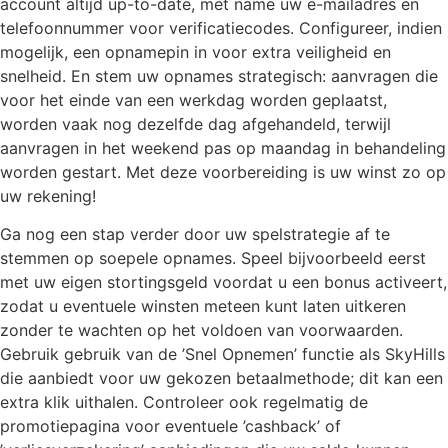
account altijd up-to-date, met name uw e-mailadres en
telefoonnummer voor verificatiecodes. Configureer, indien
mogelijk, een opnamepin in voor extra veiligheid en
snelheid. En stem uw opnames strategisch: aanvragen die
voor het einde van een werkdag worden geplaatst,
worden vaak nog dezelfde dag afgehandeld, terwijl
aanvragen in het weekend pas op maandag in behandeling
worden gestart. Met deze voorbereiding is uw winst zo op
uw rekening!
Ga nog een stap verder door uw spelstrategie af te
stemmen op soepele opnames. Speel bijvoorbeeld eerst
met uw eigen stortingsgeld voordat u een bonus activeert,
zodat u eventuele winsten meteen kunt laten uitkeren
zonder te wachten op het voldoen van voorwaarden.
Gebruik gebruik van de ’Snel Opnemen’ functie als SkyHills
die aanbiedt voor uw gekozen betaalmethode; dit kan een
extra klik uithalen. Controleer ook regelmatig de
promotiepagina voor eventuele ’cashback’ of