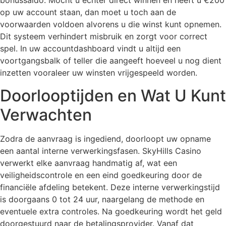
bonussaldo. Mocht u echter direct winnen en heeft u €200
op uw account staan, dan moet u toch aan de
voorwaarden voldoen alvorens u die winst kunt opnemen.
Dit systeem verhindert misbruik en zorgt voor correct
spel. In uw accountdashboard vindt u altijd een
voortgangsbalk of teller die aangeeft hoeveel u nog dient
inzetten vooraleer uw winsten vrijgespeeld worden.
Doorlooptijden en Wat U Kunt
Verwachten
Zodra de aanvraag is ingediend, doorloopt uw opname
een aantal interne verwerkingsfasen. SkyHills Casino
verwerkt elke aanvraag handmatig af, wat een
veiligheidscontrole en een eind goedkeuring door de
financiële afdeling betekent. Deze interne verwerkingstijd
is doorgaans 0 tot 24 uur, naargelang de methode en
eventuele extra controles. Na goedkeuring wordt het geld
doorgestuurd naar de betalingsprovider. Vanaf dat