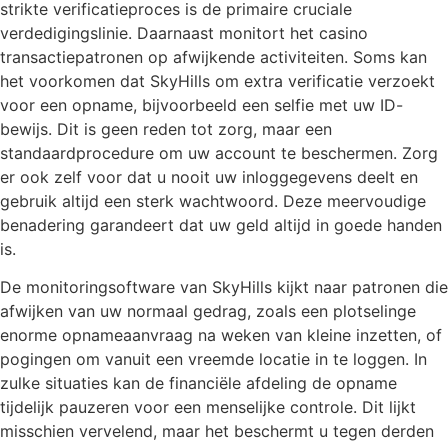
strikte verificatieproces is de primaire cruciale
verdedigingslinie. Daarnaast monitort het casino
transactiepatronen op afwijkende activiteiten. Soms kan
het voorkomen dat SkyHills om extra verificatie verzoekt
voor een opname, bijvoorbeeld een selfie met uw ID-
bewijs. Dit is geen reden tot zorg, maar een
standaardprocedure om uw account te beschermen. Zorg
er ook zelf voor dat u nooit uw inloggegevens deelt en
gebruik altijd een sterk wachtwoord. Deze meervoudige
benadering garandeert dat uw geld altijd in goede handen
is.
De monitoringsoftware van SkyHills kijkt naar patronen die
afwijken van uw normaal gedrag, zoals een plotselinge
enorme opnameaanvraag na weken van kleine inzetten, of
pogingen om vanuit een vreemde locatie in te loggen. In
zulke situaties kan de financiële afdeling de opname
tijdelijk pauzeren voor een menselijke controle. Dit lijkt
misschien vervelend, maar het beschermt u tegen derden