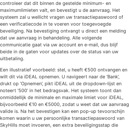
controleer dat dit binnen de gestelde minimum- en
maximumlimieten valt, en bevestigt u de aanvraag. Het
systeem zal u wellicht vragen uw transactiepaswoord of
een verificatiecode in te voeren voor toegevoegde
beveiliging. Na bevestiging ontvangt u direct een melding
dat uw aanvraag in behandeling. Alle volgende
communicatie gaat via uw account en e-mail, dus blijf
beide in de gaten voor updates over de status van uw
uitbetaling.
Een illustratief voorbeeld: stel, u heeft €500 ontvangen en
wilt dit via iDEAL opnemen. U navigeert naar de ’Bank’,
drukt op ’Opnemen’, pikt iDEAL uit de dropdown-lijst en
noteert ’500’ in het bedragsvak. Het systeem toont dan
onmiddellijk de minimale en maximale limiet voor iDEAL,
bijvoorbeeld €10 en €5000, zodat u weet dat uw aanvraag
valide is. Na het bevestigen kan een pop-up tevoorschijn
komen waarin u uw persoonlijke transactiepaswoord van
SkyHills moet invoeren, een extra beveiligingsstap die