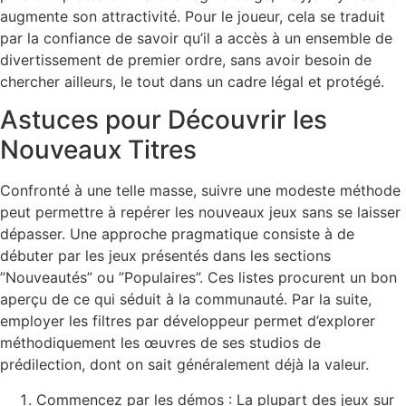
augmente son attractivité. Pour le joueur, cela se traduit
par la confiance de savoir qu’il a accès à un ensemble de
divertissement de premier ordre, sans avoir besoin de
chercher ailleurs, le tout dans un cadre légal et protégé.
Astuces pour Découvrir les
Nouveaux Titres
Confronté à une telle masse, suivre une modeste méthode
peut permettre à repérer les nouveaux jeux sans se laisser
dépasser. Une approche pragmatique consiste à de
débuter par les jeux présentés dans les sections
”Nouveautés” ou ”Populaires”. Ces listes procurent un bon
aperçu de ce qui séduit à la communauté. Par la suite,
employer les filtres par développeur permet d’explorer
méthodiquement les œuvres de ses studios de
prédilection, dont on sait généralement déjà la valeur.
Commencez par les démos : La plupart des jeux sur