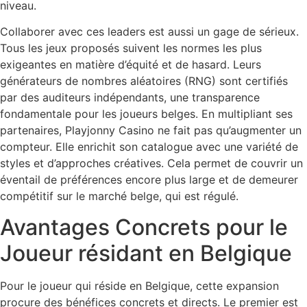
niveau.
Collaborer avec ces leaders est aussi un gage de sérieux.
Tous les jeux proposés suivent les normes les plus
exigeantes en matière d’équité et de hasard. Leurs
générateurs de nombres aléatoires (RNG) sont certifiés
par des auditeurs indépendants, une transparence
fondamentale pour les joueurs belges. En multipliant ses
partenaires, Playjonny Casino ne fait pas qu’augmenter un
compteur. Elle enrichit son catalogue avec une variété de
styles et d’approches créatives. Cela permet de couvrir un
éventail de préférences encore plus large et de demeurer
compétitif sur le marché belge, qui est régulé.
Avantages Concrets pour le
Joueur résidant en Belgique
Pour le joueur qui réside en Belgique, cette expansion
procure des bénéfices concrets et directs. Le premier est