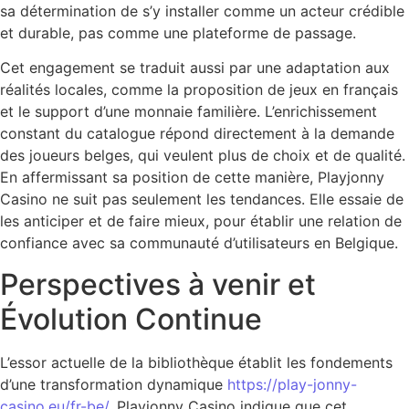
sa détermination de s’y installer comme un acteur crédible
et durable, pas comme une plateforme de passage.
Cet engagement se traduit aussi par une adaptation aux
réalités locales, comme la proposition de jeux en français
et le support d’une monnaie familière. L’enrichissement
constant du catalogue répond directement à la demande
des joueurs belges, qui veulent plus de choix et de qualité.
En affermissant sa position de cette manière, Playjonny
Casino ne suit pas seulement les tendances. Elle essaie de
les anticiper et de faire mieux, pour établir une relation de
confiance avec sa communauté d’utilisateurs en Belgique.
Perspectives à venir et
Évolution Continue
L’essor actuelle de la bibliothèque établit les fondements
d’une transformation dynamique
https://play-jonny-
casino.eu/fr-be/
. Playjonny Casino indique que cet