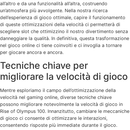
all’altro e da una funzionalità all’altra, costruendo
un’atmosfera più avvolgente. Nella nostra ricerca
dell’esperienza di gioco ottimale, capire il funzionamento
di queste ottimizzazioni della velocità ci permetterà di
scegliere slot che ottimizzino il nostro divertimento senza
danneggiare la qualità. In definitiva, questa trasformazione
nel gioco online ci tiene coinvolti e ci invoglia a tornare
per giocare ancora e ancora.
Tecniche chiave per
migliorare la velocità di gioco
Mentre esploriamo il campo dell’ottimizzazione della
velocità nel gaming online, diverse tecniche chiave
possono migliorare notevolmente la velocità di gioco in
Rise of Olympus 100. Innanzitutto, cambiare le meccaniche
di gioco ci consente di ottimizzare le interazioni,
consentendo risposte più immediate durante il gioco.