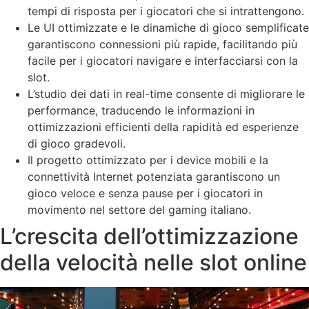
tempi di risposta per i giocatori che si intrattengono.
Le UI ottimizzate e le dinamiche di gioco semplificate
garantiscono connessioni più rapide, facilitando più
facile per i giocatori navigare e interfacciarsi con la
slot.
L’studio dei dati in real-time consente di migliorare le
performance, traducendo le informazioni in
ottimizzazioni efficienti della rapidità ed esperienze
di gioco gradevoli.
Il progetto ottimizzato per i device mobili e la
connettività Internet potenziata garantiscono un
gioco veloce e senza pause per i giocatori in
movimento nel settore del gaming italiano.
L’crescita dell’ottimizzazione
della velocità nelle slot online