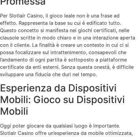
Promessa
Per Slotlair Casino, il gioco leale non è una frase ad
effetto. Rappresenta la base su cui è edificato tutto.
Questo concetto si manifesta nei giochi certificati, nelle
clausole scritte in modo chiaro e in una interazione aperta
con il cliente. La finalità è creare un contesto in cui ci si
possa focalizzare sul intrattenimento, consapevoli che
l’andamento di ogni partita è sottoposto a piattaforme
certificate da enti esterni. Senza questa onestà, è difficile
sviluppare una fiducia che duri nel tempo.
Esperienza da Dispositivi
Mobili: Gioco su Dispositivi
Mobili
Oggi poter giocare da qualsiasi luogo è importante.
Slotlair Casino offre un’esperienza da mobile ottimizzata,