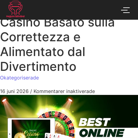
Slotlair Casino: un
Casinò Basato sulla
Correttezza e
Alimentato dal
Divertimento
Okategoriserade
16 juni 2026
/
Kommentarer inaktiverade