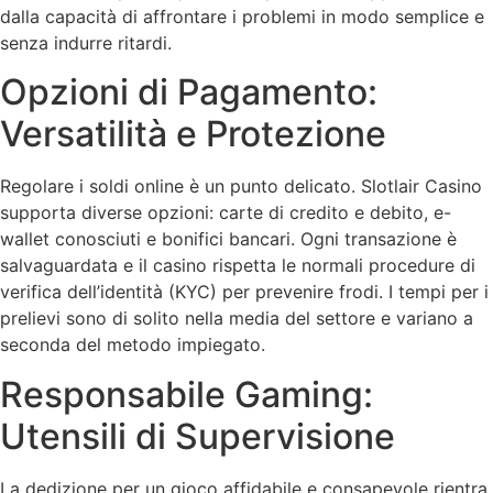
dalla capacità di affrontare i problemi in modo semplice e
senza indurre ritardi.
Opzioni di Pagamento:
Versatilità e Protezione
Regolare i soldi online è un punto delicato. Slotlair Casino
supporta diverse opzioni: carte di credito e debito, e-
wallet conosciuti e bonifici bancari. Ogni transazione è
salvaguardata e il casino rispetta le normali procedure di
verifica dell’identità (KYC) per prevenire frodi. I tempi per i
prelievi sono di solito nella media del settore e variano a
seconda del metodo impiegato.
Responsabile Gaming:
Utensili di Supervisione
La dedizione per un gioco affidabile e consapevole rientra