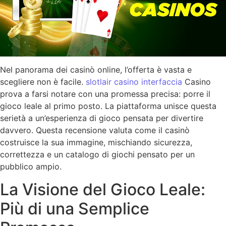
Nel panorama dei casinò online, l’offerta è vasta e
scegliere non è facile.
slotlair casino interfaccia
Casino
prova a farsi notare con una promessa precisa: porre il
gioco leale al primo posto. La piattaforma unisce questa
serietà a un’esperienza di gioco pensata per divertire
davvero. Questa recensione valuta come il casinò
costruisce la sua immagine, mischiando sicurezza,
correttezza e un catalogo di giochi pensato per un
pubblico ampio.
La Visione del Gioco Leale:
Più di una Semplice